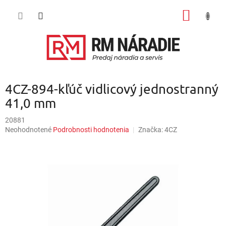
Prejsť
NÁKU
na
obsah
KOŠÍK
4CZ-894-kľúč vidlicový jednostranný
41,0 mm
20881
Priemerné
Neohodnotené
Podrobnosti hodnotenia
Značka:
4CZ
hodnotenie
produktu
je
0,0
z
5
hviezdičiek.