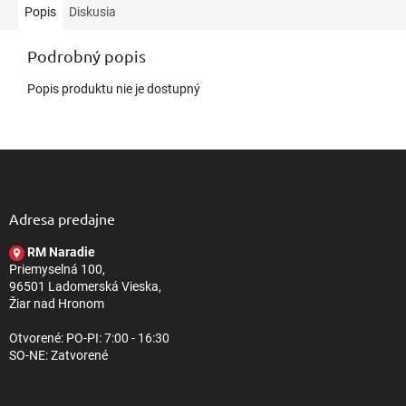
Popis
Diskusia
Podrobný popis
Popis produktu nie je dostupný
Z
á
p
ä
Adresa predajne
t
RM Naradie
i
Priemyselná 100,
e
96501 Ladomerská Vieska,
Žiar nad Hronom
Otvorené: PO-PI: 7:00 - 16:30
SO-NE: Zatvorené