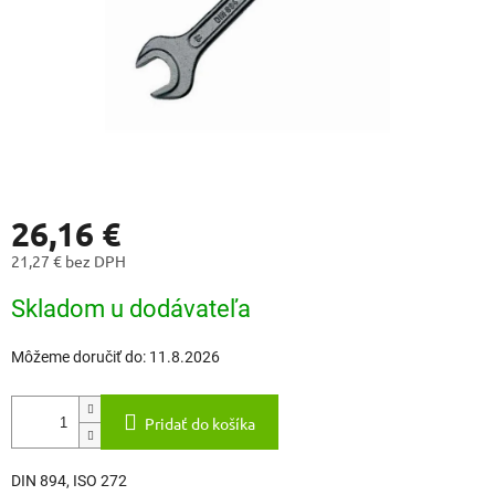
26,16 €
21,27 € bez DPH
Jednotková
Skladom u dodávateľa
cena:
Môžeme doručiť do:
11.8.2026
Pridať do košíka
DIN 894, ISO 272