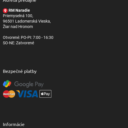
t
RM Naradie
i
Priemyselná 100,
e
96501 Ladomerská Vieska,
Žiar nad Hronom
Otvorené: PO-PI: 7:00 - 16:30
SO-NE: Zatvorené
Bezpečné platby
Informácie