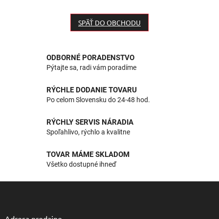
SPÄŤ DO OBCHODU
ODBORNÉ PORADENSTVO
Pýtajte sa, radi vám poradíme
RÝCHLE DODANIE TOVARU
Po celom Slovensku do 24-48 hod.
RÝCHLY SERVIS NÁRADIA
Spoľahlivo, rýchlo a kvalitne
TOVAR MÁME SKLADOM
Všetko dostupné ihneď
Z
á
p
ä
Adresa predajne