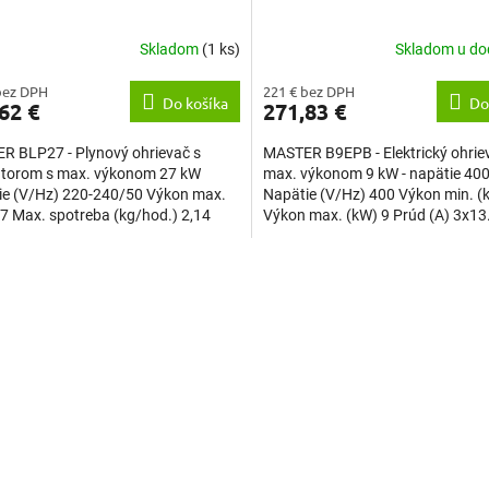
Skladom
(1 ks)
Skladom u do
bez DPH
221 € bez DPH
Do košíka
Do
62 €
271,83 €
R BLP27 - Plynový ohrievač s
MASTER B9EPB - Elektrický ohrie
látorom s max. výkonom 27 kW
max. výkonom 9 kW - napätie 40
ie (V/Hz) 220-240/50 Výkon max.
Napätie (V/Hz) 400 Výkon min. (
7 Max. spotreba (kg/hod.) 2,14
Výkon max. (kW) 9 Prúd (A) 3x13.
...