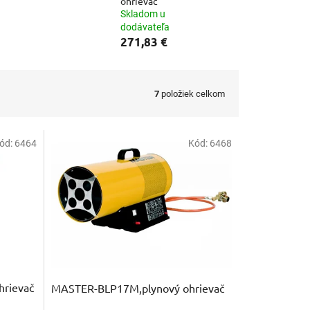
ohrievač
Skladom u
dodávateľa
271,83 €
7
položiek celkom
ód:
6464
Kód:
6468
hrievač
MASTER-BLP17M,plynový ohrievač