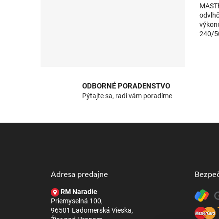
MASTE
odvlh
výkon
240/50
Príkon
ODBORNÉ PORADENSTVO
Pýtajte sa, radi vám poradíme
Z
á
p
ä
t
Adresa predajne
Bezpeč
i
e
RM Naradie
Priemyselná 100,
96501 Ladomerská Vieska,