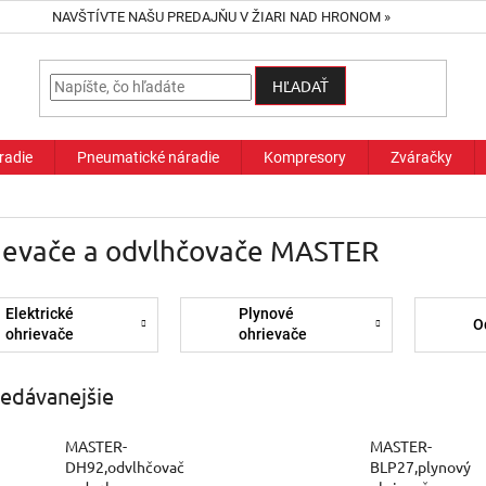
NAVŠTÍVTE NAŠU PREDAJŇU V ŽIARI NAD HRONOM »
HĽADAŤ
radie
Pneumatické náradie
Kompresory
Zváračky
ievače a odvlhčovače MASTER
Elektrické
Plynové
O
ohrievače
ohrievače
edávanejšie
MASTER-
MASTER-
DH92,odvlhčovač
BLP27,plynový