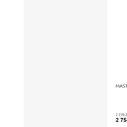
MAST
2 239,
2 75