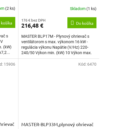
dom
(2 ks)
Skladom
(1 ks)
176 € bez DPH
 košíka
Do košíka
216,48 €
vač s
MASTER BLP17M - Plynový ohrievač s
0V
ventilátorom s max. výkonom 16 kW -
. (kW)
regulácia výkonu Napätie (V/Hz) 220-
7,2...
240/50 Výkon min. (kW) 10 Výkon max.
(kW) 16...
d:
15906
Kód:
6470
hrievač
MASTER-BLP33M,plynový ohrievač