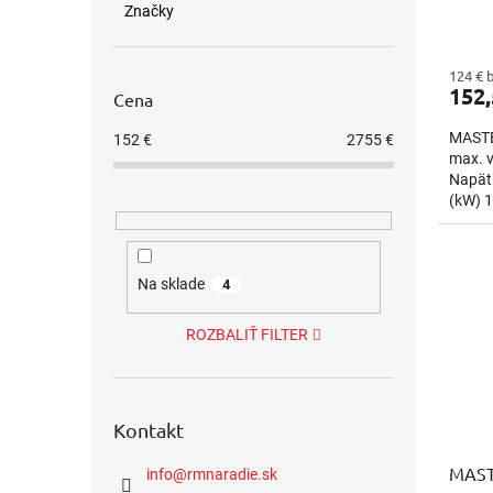
o
Značky
v
124 € 
152,
Cena
MASTER
152
€
2755
€
max. 
Napät
(kW) 1
Na sklade
4
ROZBALIŤ FILTER
Kontakt
MAST
info
@
rmnaradie.sk