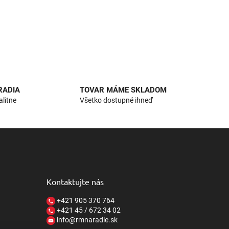
RADIA
TOVAR MÁME SKLADOM
alitne
Všetko dostupné ihneď
Kontaktujte nás
+421 905 370 764
+421 45 / 672 34 02
info@rmnaradie.sk