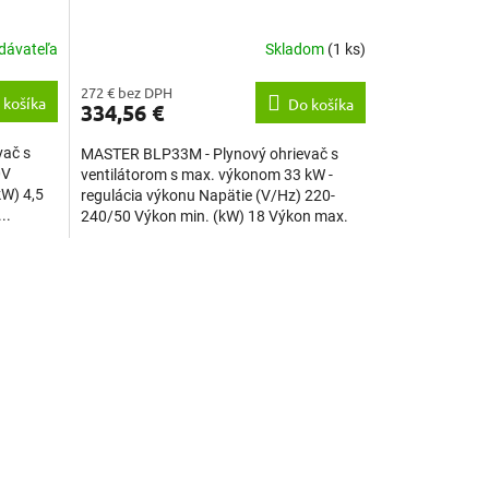
dávateľa
Skladom
(1 ks)
272 € bez DPH
 košíka
Do košíka
334,56 €
vač s
MASTER BLP33M - Plynový ohrievač s
0V
ventilátorom s max. výkonom 33 kW -
kW) 4,5
regulácia výkonu Napätie (V/Hz) 220-
..
240/50 Výkon min. (kW) 18 Výkon max.
(kW) 33...