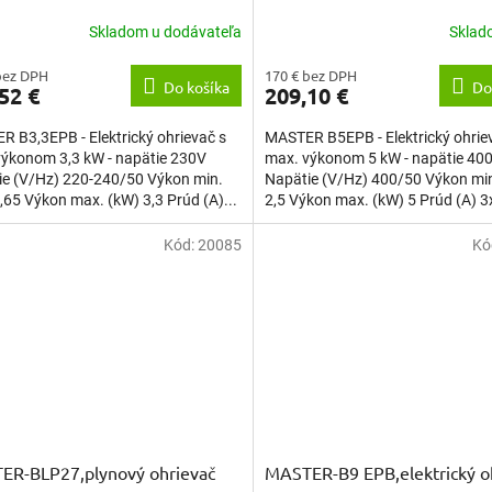
Skladom u dodávateľa
Skla
bez DPH
170 € bez DPH
Do košíka
Do
52 €
209,10 €
 B3,3EPB - Elektrický ohrievač s
MASTER B5EPB - Elektrický ohrie
výkonom 3,3 kW - napätie 230V
max. výkonom 5 kW - napätie 40
ie (V/Hz) 220-240/50 Výkon min.
Napätie (V/Hz) 400/50 Výkon min
,65 Výkon max. (kW) 3,3 Prúd (A)...
2,5 Výkon max. (kW) 5 Prúd (A) 3x
Kód:
20085
Kó
ER-BLP27,plynový ohrievač
MASTER-B9 EPB,elektrický o