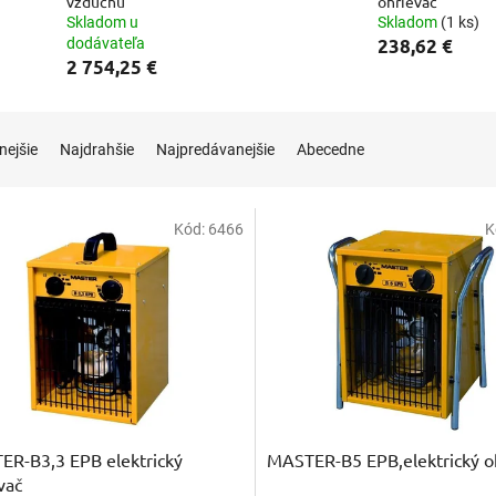
vzduchu
ohrievač
Skladom u
Skladom
(1 ks)
dodávateľa
238,62 €
2 754,25 €
nejšie
Najdrahšie
Najpredávanejšie
Abecedne
Kód:
6466
K
R-B3,3 EPB elektrický
MASTER-B5 EPB,elektrický o
vač