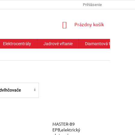
Prihlásenie
NÁKUPNÝ
Prázdny košík
KOŠÍK
Elektrocentrály
Jadrové vŕtanie
Diamantová technika
dvlhčovače
MASTER-B9
EPB,elektrický