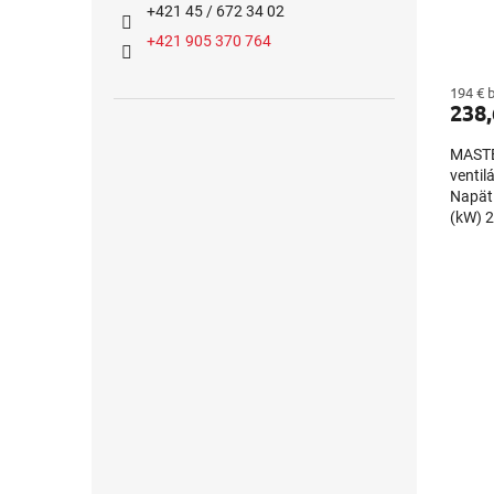
+421 45 / 672 34 02
+421 905 370 764
194 € 
238,
MASTE
venti
Napät
(kW) 2
Prietok