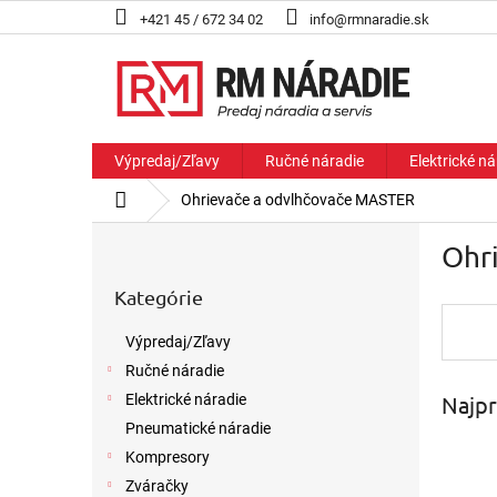
Prejsť
+421 45 / 672 34 02
info@rmnaradie.sk
na
obsah
Výpredaj/Zľavy
Ručné náradie
Elektrické ná
Domov
Ohrievače a odvlhčovače MASTER
B
Ohr
o
Preskočiť
č
Kategórie
kategórie
n
ý
Výpredaj/Zľavy
p
Ručné náradie
a
Najpr
n
Elektrické náradie
e
Pneumatické náradie
l
Kompresory
Zváračky