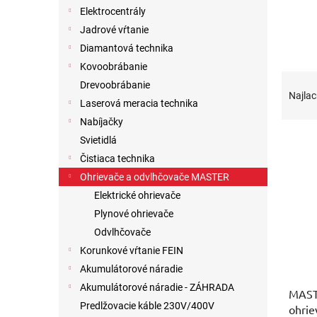
Elektrocentrály
Jadrové vŕtanie
Diamantová technika
Kovoobrábanie
R
Drevoobrábanie
a
Najlac
Laserová meracia technika
d
Nabíjačky
e
V
n
Svietidlá
ý
i
Čistiaca technika
p
e
Ohrievače a odvlhčovače MASTER
i
p
Elektrické ohrievače
s
r
Plynové ohrievače
p
o
r
d
Odvlhčovače
o
u
Korunkové vŕtanie FEIN
d
k
Akumulátorové náradie
u
t
Akumulátorové náradie - ZÁHRADA
MASTE
k
o
Predlžovacie káble 230V/400V
ohrie
t
v