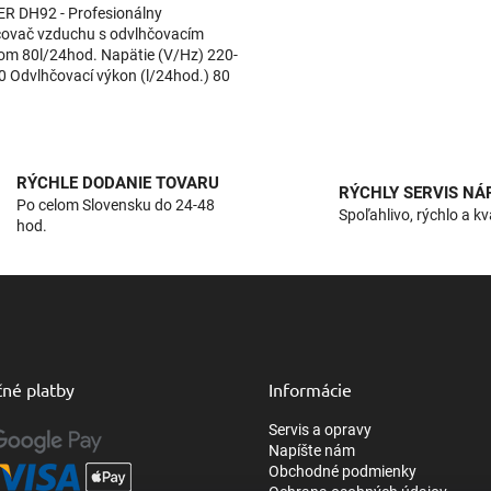
R DH92 - Profesionálny
čovač vzduchu s odvlhčovacím
om 80l/24hod. Napätie (V/Hz) 220-
 Odvlhčovací výkon (l/24hod.) 80
 (W) 1350...
O
v
l
RÝCHLE DODANIE TOVARU
á
RÝCHLY SERVIS NÁ
Po celom Slovensku do 24-48
d
Spoľahlivo, rýchlo a kv
hod.
a
c
i
e
p
r
v
k
né platby
Informácie
y
v
Servis a opravy
ý
Napíšte nám
p
Obchodné podmienky
i