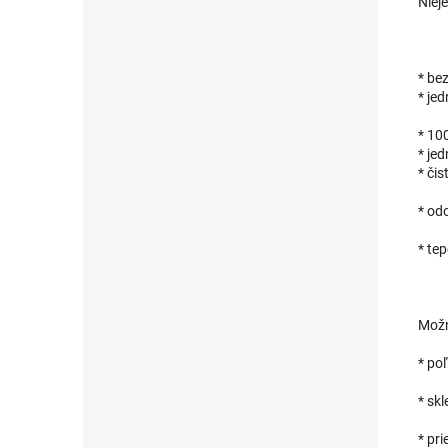
Niej
* be
* je
* 10
* je
* či
* od
* tep
Možn
* po
* skl
* pr