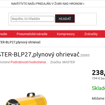
NAVŠTÍVTE NAŠU PREDAJŇU V ŽIARI NAD HRONOM »
HĽADAŤ
radie
Pneumatické náradie
Kompresory
Zváračky
ER-BLP27,plynový ohrievač
TER-BLP27,plynový ohrievač
20085
né
notené
Podrobnosti hodnotenia
Značka:
MASTER
nie
238
u
194 € b
Jednotk
Skla
cena:
iek.
Môžeme d