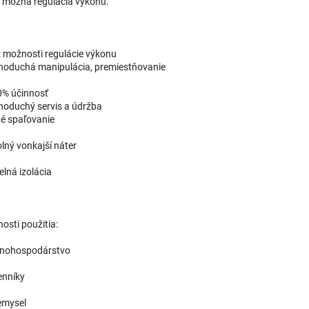
e možná regulácia výkonu.
z možnosti regulácie výkonu
dnoduchá manipulácia, premiestňovanie
0% účinnosť
dnoduchý servis a údržba
sté spaľovanie
olný vonkajší náter
elná izolácia
osti použitia:
ľnohospodárstvo
enníky
iemysel