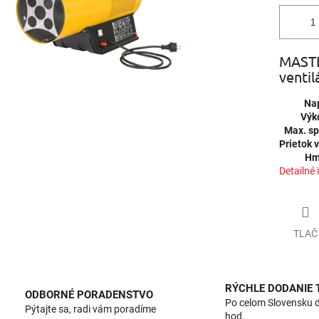
MASTE
venti
Nap
Výk
Max. sp
Prietok 
Hm
Detailné 
TLAČ
RÝCHLE DODANIE
ODBORNÉ PORADENSTVO
Po celom Slovensku 
Pýtajte sa, radi vám poradíme
hod.