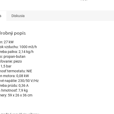
s
Diskusia
robný popis
n: 27 kW
tok vzduchu: 1000 m3/h
reba paliva: 2,14 kg/h
vo: propan-butan
ľovanie: piezo
 1,5 bar
osť termostatu: NIE
n motora: 0,08 kW
ové napätie: 230/50 V/Hz
reba prúdu: 0,36 A
á hmotnosť: 7,9 kg
ery: 59 x 26 x 36 cm