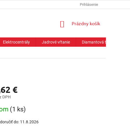
Prihlásenie
NÁKUPNÝ
Prázdny košík
KOŠÍK
Elektrocentrály
Jadrové vŕtanie
Diamantová technika
,62 €
ez DPH
ová
dom
(1 ks)
oručiť do:
11.8.2026