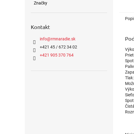
Značky
Popi
Kontakt
Pod
info
@
rmnaradie.sk
+421 45 / 672 34 02
Výko
Prie
+421 905 370 764
Spot
Pali
Zapa
Tlak:
Možn
Výko
Sieť
Spot
Čist
Rozm