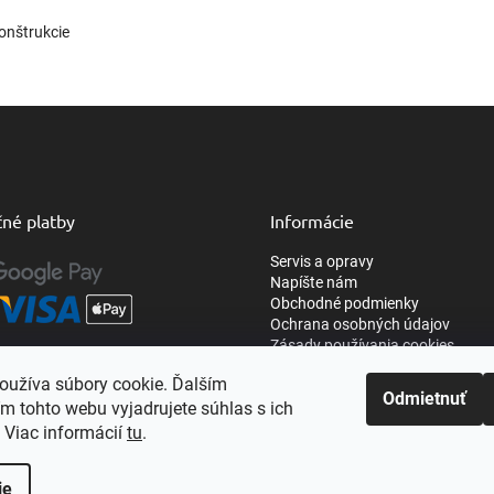
konštrukcie
né platby
Informácie
Servis a opravy
Napíšte nám
Obchodné podmienky
Ochrana osobných údajov
Zásady používania cookies
oužíva súbory cookie. Ďalším
Odmietnuť
m tohto webu vyjadrujete súhlas s ich
 Viac informácií
tu
.
ie