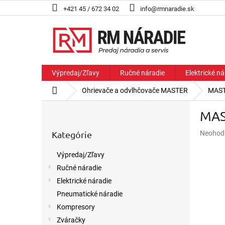
Prejsť
+421 45 / 672 34 02
info@rmnaradie.sk
na
obsah
Výpredaj/Zľavy
Ručné náradie
Elektrické ná
Domov
Ohrievače a odvlhčovače MASTER
MAST
B
MAS
o
Preskočiť
č
Priemer
Kategórie
Neohod
kategórie
n
hodnote
ý
produkt
Výpredaj/Zľavy
p
je
Ručné náradie
a
0,0
z
n
Elektrické náradie
5
e
Pneumatické náradie
hviezdič
l
Kompresory
Zváračky