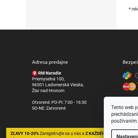
* re
Z
á
p
ä
t
Adresa predajne
Bezpeč
i
e
RM Naradie
Priemyselná 100,
96501 Ladomerská Vieska,
Žiar nad Hronom
Otvorené: PO-PI: 7:00 - 16:30
Tento web p
SO-NE: Zatvorené
prechádzaní
používaním.
ZĽAVY 10-20%
Zaregistrujte sa u nás a
Z KAŽDÉHO NÁKUPU
Nastaven