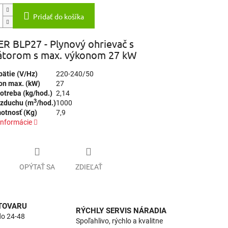
Pridať do košíka
R BLP27 - Plynový ohrievač s
látorom s max. výkonom 27 kW
ätie (V/Hz)
220-240/50
on max. (kW)
27
otreba (kg/hod.)
2,14
3
vzduchu (m
/hod.)
1000
otnosť (Kg)
7,9
informácie
OPÝTAŤ SA
ZDIEĽAŤ
 TOVARU
RÝCHLY SERVIS NÁRADIA
do 24-48
Spoľahlivo, rýchlo a kvalitne