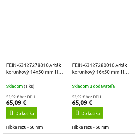
FEIN-63127278010,vrták
FEIN-63127280010,vrták
korunkový 14x50 mm HM
korunkový 16x50 mm HM
ULTRA WELDON 3/4
ULTRA WELDON 3/4
Skladom
(1 ks)
Skladom u dodávateľa
52,92 € bez DPH
52,92 € bez DPH
65,09 €
65,09 €
Do košíka
Do košíka
Hĺbka rezu - 50 mm
Hĺbka rezu - 50 mm