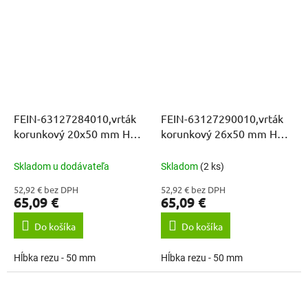
FEIN-63127284010,vrták
FEIN-63127290010,vrták
korunkový 20x50 mm HM
korunkový 26x50 mm HM
ULTRA WELDON 3/4
ULTRA WELDON 3/4
Skladom u dodávateľa
Skladom
(2 ks)
52,92 € bez DPH
52,92 € bez DPH
65,09 €
65,09 €
Do košíka
Do košíka
Hĺbka rezu - 50 mm
Hĺbka rezu - 50 mm