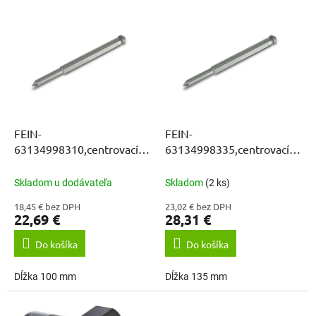
e
V
p
ý
r
p
o
i
d
s
u
p
k
r
t
o
o
d
FEIN-
FEIN-
v
u
63134998310,centrovací
63134998335,centrovací
k
kolík 100,0 mm
kolík 135,0 mm
t
Skladom u dodávateľa
Skladom
(2 ks)
o
18,45 € bez DPH
23,02 € bez DPH
v
22,69 €
28,31 €
Do košíka
Do košíka
Dĺžka 100 mm
Dĺžka 135 mm