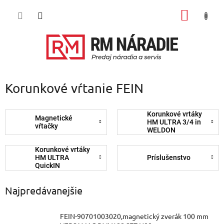
Prejsť
NÁKU
na
obsah
KOŠÍK
Korunkové vŕtanie FEIN
Korunkové vrtáky
Magnetické
HM ULTRA 3/4 in
vŕtačky
WELDON
Korunkové vrtáky
HM ULTRA
Príslušenstvo
QuickIN
Najpredávanejšie
FEIN-90701003020,magnetický zverák 100 mm