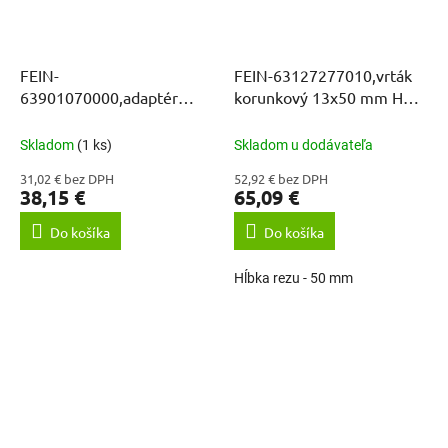
FEIN-
FEIN-63127277010,vrták
63901070000,adaptér
korunkový 13x50 mm HM
WELDON na 1/2" 20UNF
ULTRA WELDON 3/4
skľučovadlo
Skladom
(1 ks)
Skladom u dodávateľa
31,02 € bez DPH
52,92 € bez DPH
38,15 €
65,09 €
Do košíka
Do košíka
Hĺbka rezu - 50 mm