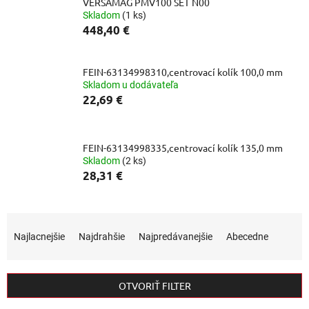
VERSAMAG PMV100 SET N00
Skladom
(1 ks)
448,40 €
FEIN-63134998310,centrovací kolík 100,0 mm
Skladom u dodávateľa
22,69 €
FEIN-63134998335,centrovací kolík 135,0 mm
Skladom
(2 ks)
28,31 €
R
a
Najlacnejšie
Najdrahšie
Najpredávanejšie
Abecedne
d
e
n
OTVORIŤ FILTER
i