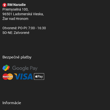
t
RM Naradie
i
Priemyselná 100,
e
96501 Ladomerská Vieska,
Žiar nad Hronom
Otvorené: PO-PI: 7:00 - 16:30
SO-NE: Zatvorené
Bezpečné platby
Informácie