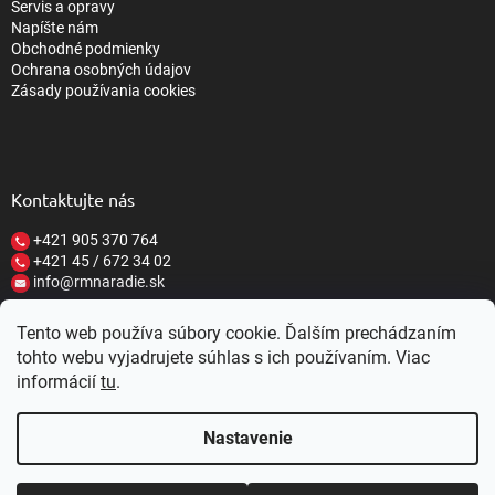
Servis a opravy
Napíšte nám
Obchodné podmienky
Ochrana osobných údajov
Zásady používania cookies
Kontaktujte nás
+421 905 370 764
+421 45 / 672 34 02
info@rmnaradie.sk
Tento web používa súbory cookie. Ďalším prechádzaním
tohto webu vyjadrujete súhlas s ich používaním. Viac
informácií
tu
.
Vytvoril Shoptet
Nastavenie
Copyright 2026
RM NÁRADIE
. Všetky práva vyhradené.
Upraviť
nastavenie cookies
Nastavenie | Úprava | Custom =
Netmedia