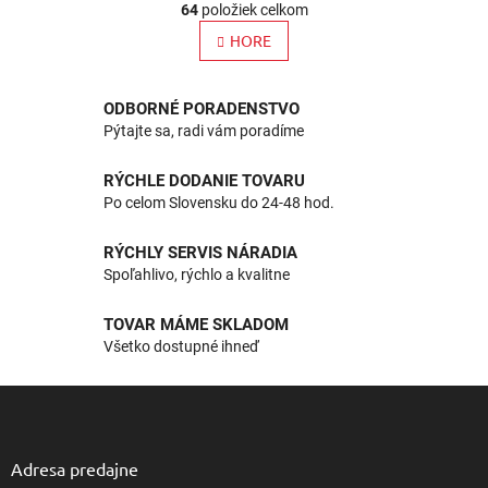
r
64
položiek celkom
v
á
l
HORE
n
k
á
o
d
v
a
ODBORNÉ PORADENSTVO
a
c
Pýtajte sa, radi vám poradíme
n
i
i
e
e
RÝCHLE DODANIE TOVARU
p
Po celom Slovensku do 24-48 hod.
r
v
k
RÝCHLY SERVIS NÁRADIA
y
Spoľahlivo, rýchlo a kvalitne
v
ý
TOVAR MÁME SKLADOM
p
Všetko dostupné ihneď
i
s
u
Z
á
p
ä
Adresa predajne