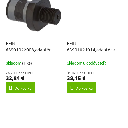
FEIN-
FEIN-
63901022008,adaptér
63901021014,adaptér z
QUICK IN na 1/2" 20UNF
QUICK IN na WELDON
skľučovadlo
Skladom
(1 ks)
Skladom u dodávateľa
26,70 € bez DPH
31,02 € bez DPH
32,84 €
38,15 €
Do košíka
Do košíka