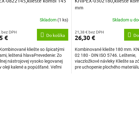
X-0822145,kliešte kombi 145
KNIPEX-0302180,kliešte kom
mm
Skladom
(1 ks)
Skladom u do
€ bez DPH
21,38 € bez DPH
Do košíka
Do
5 €
26,30 €
Kombinované kliešte so špicatými
Kombinované kliešte 180 mm. K
ami, leštená hlavaPrevedenie: Zo
02 180 - DIN ISO 5746. Leštenie,
lnej nástrojovej vysoko legovanej
viaczložkové návleky Kliešte sa 
 v oleji kalené a popúšťané. Veľmi
pre uchopenie plochého materiál
 proti...
materiálu kruhového prierezu...