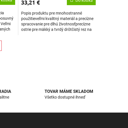
Do košíka
33,21 €
cia
Popis produktu pre mnohostranné
posuvný
použitieveľmi kvalitný materiál a precízne
 Veľmi
spracovanie pre dlhú životnosťprecízne
zených
ostrie pre mäkký a tvrdý drôtčistý rez na
hrotoch ostria,...
RADIA
TOVAR MÁME SKLADOM
alitne
Všetko dostupné ihneď