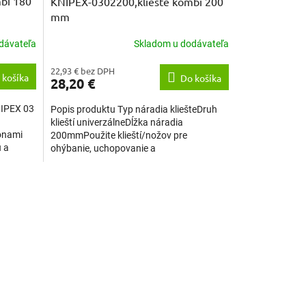
bi 180
KNIPEX-0302200,kliešte kombi 200
mm
dávateľa
Skladom u dodávateľa
22,93 € bez DPH
 košíka
Do košíka
28,20 €
NIPEX 03
Popis produktu Typ náradia kliešteDruh
klieští univerzálneDĺžka náradia
zónami
200mmPoužite klieští/nožov pre
u a
ohýbanie, uchopovanie a
strihanieMateriál náradí nerezová
oceľTvrdosť...