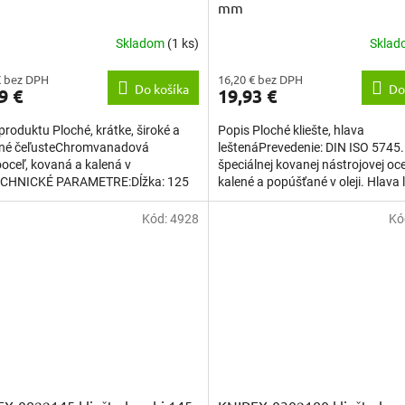
mm
Skladom
(1 ks)
Skla
€ bez DPH
16,20 € bez DPH
Do košíka
Do
9 €
19,93 €
produktu Ploché, krátke, široké a
Popis Ploché kliešte, hlava
né čeľusteChromvanadová
leštenáPrevedenie: DIN ISO 5745.
ooceľ, kovaná a kalená v
špeciálnej kovanej nástrojovej oce
TECHNICKÉ PARAMETRE:Dĺžka: 125
kalené a popúšťané v oleji. Hlava 
a: LeštenáKliešte: Fosfátované...
s krátkymi, plochými čeľusťami,...
Kód:
4928
Kó