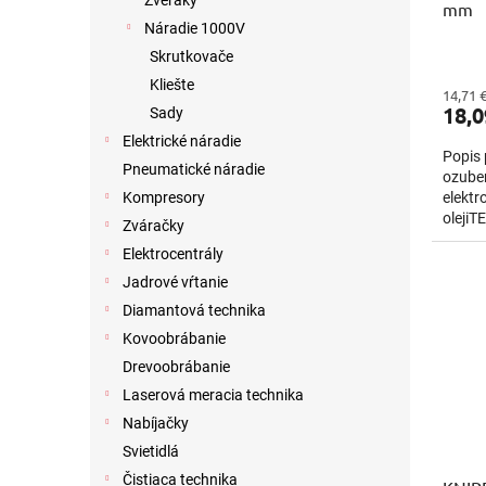
Zveráky
mm
t
v
Náradie 1000V
o
v
Skrutkovače
Kliešte
14,71 
18,0
Sady
Elektrické náradie
Popis 
Pneumatické náradie
ozube
elektr
Kompresory
oleji
Zváračky
mmHlav
Elektrocentrály
Jadrové vŕtanie
Diamantová technika
Kovoobrábanie
Drevoobrábanie
Laserová meracia technika
Nabíjačky
Svietidlá
Čistiaca technika