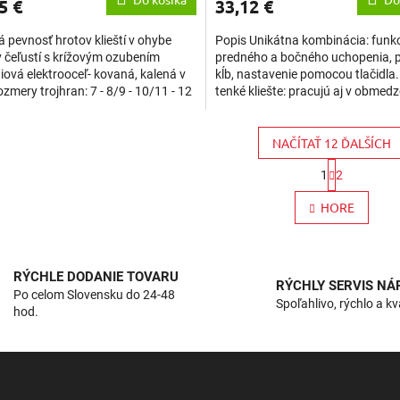
5 €
33,12 €
 pevnosť hrotov klieští v ohybe
Popis Unikátna kombinácia: funk
 čeľustí s krížovým ozubením
predného a bočného uchopenia, 
ová elektrooceľ- kovaná, kalená v
kĺb, nastavenie pomocou tlačidla.
Rozmery trojhran: 7 - 8/9 - 10/11 - 12
tenké kliešte: pracujú aj v obmed
ka:...
priestoroch, s tenkou...
NAČÍTAŤ 12 ĎALŠÍCH
S
1
2
t
O
r
v
HORE
á
l
n
á
k
d
o
a
v
RÝCHLE DODANIE TOVARU
c
RÝCHLY SERVIS NÁ
a
Po celom Slovensku do 24-48
i
n
Spoľahlivo, rýchlo a kv
hod.
i
e
e
p
r
v
k