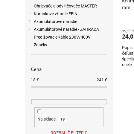
KNIPE
Ohrievače a odvlhčovače MASTER
mm
Korunkové vŕtanie FEIN
Akumulátorové náradie
Akumulátorové náradie - ZÁHRADA
19,55 
24,0
Predlžovacie káble 230V/400V
Značky
Popis 
čeľusť
špeciá
ocele,
Cena
odolné
18
€
241
€
Na sklade
18
ROZBALIŤ FILTER