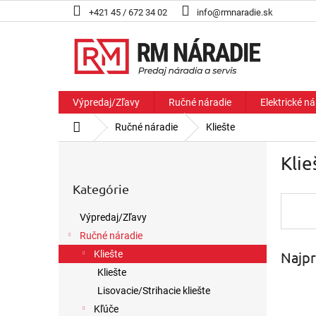
Prejsť
+421 45 / 672 34 02
info@rmnaradie.sk
na
obsah
Výpredaj/Zľavy
Ručné náradie
Elektrické ná
Domov
Ručné náradie
Kliešte
B
Klie
o
Preskočiť
č
Kategórie
kategórie
n
ý
Výpredaj/Zľavy
p
Ručné náradie
a
Najpr
n
Kliešte
e
Kliešte
l
Lisovacie/Strihacie kliešte
Kľúče