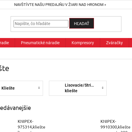
NAVŠTÍVTE NAŠU PREDAJŇU V ŽIARI NAD HRONOM »
HĽADAŤ
radie
Pneumatické náradie
Kompresory
Zváračky
šte
Lisovacie/Strihacie
Kliešte
kliešte
edávanejšie
KNIPEX-
KNIPEX-
975314,kliešte
9910300,kliešte