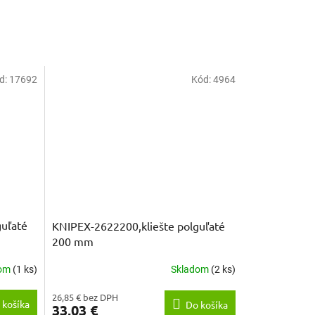
d:
17692
Kód:
4964
guľaté
KNIPEX-2622200,kliešte polguľaté
200 mm
dom
(1 ks)
Skladom
(2 ks)
26,85 € bez DPH
 košíka
Do košíka
33,03 €