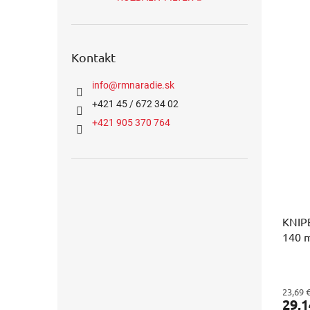
Kontakt
info
@
rmnaradie.sk
+421 45 / 672 34 02
+421 905 370 764
KNIPE
140 
23,69 
29,1