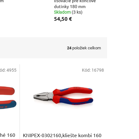
mm
lisovacie pre koncové
dutinky 180 mm
Skladom
(3 ks)
54,50 €
24
položiek celkom
ód:
4955
Kód:
16798
ché 160
KNIPEX-0302160,kliešte kombi 160