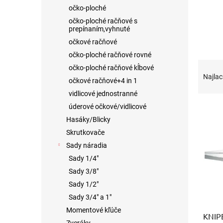
očko-ploché
očko-ploché račňové s
prepínaním,vyhnuté
očkové račňové
očko-ploché račňové rovné
R
očko-ploché račňové kĺbové
a
Najlac
očkové račňové+4 in 1
d
vidlicové jednostranné
e
V
n
úderové očkové/vidlicové
ý
i
Hasáky/Blicky
p
e
Skrutkovače
i
p
Sady náradia
s
r
Sady 1/4"
p
o
Sady 3/8"
r
d
o
u
Sady 1/2"
d
k
Sady 3/4" a 1"
u
t
Momentové kľúče
KNIPE
k
o