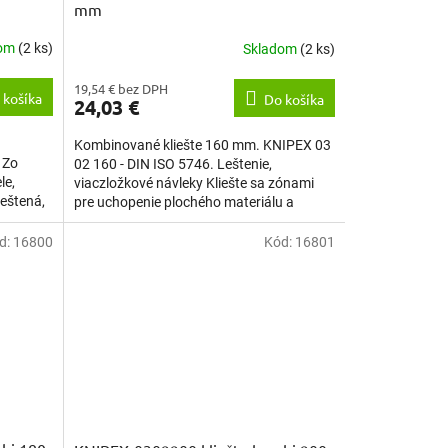
mm
dom
(2 ks)
Skladom
(2 ks)
19,54 € bez DPH
 košíka
Do košíka
24,03 €
Kombinované kliešte 160 mm. KNIPEX 03
 Zo
02 160 - DIN ISO 5746. Leštenie,
le,
viaczložkové návleky Kliešte sa zónami
leštená,
pre uchopenie plochého materiálu a
materiálu kruhového prierezu...
d:
16800
Kód:
16801