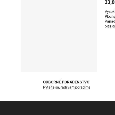
33,0
Vysoká
Plochy
Vanádi
oleji 
mm Dĺž
ODBORNÉ PORADENSTVO
Pýtajte sa, radi vám poradíme
Z
á
p