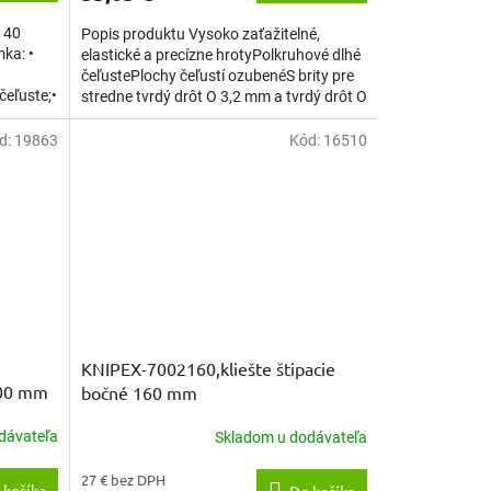
 140
Popis produktu Vysoko zaťažitelné,
ka: •
elastické a precízne hrotyPolkruhové dlhé
čeľustePlochy čeľustí ozubenéS brity pre
čeľuste;•
stredne tvrdý drôt O 3,2 mm a tvrdý drôt O
2,2 mmBrity...
d:
19863
Kód:
16510
KNIPEX-7002160,kliešte štipacie
200 mm
bočné 160 mm
dávateľa
Skladom u dodávateľa
27 € bez DPH
 košíka