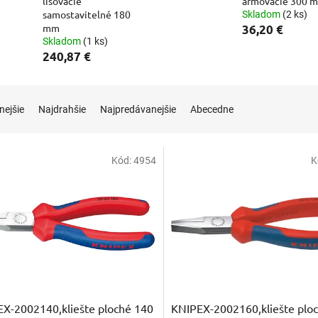
lisovacie
armovacie 300 
samostavitelné 180
Skladom
(2 ks)
mm
36,20 €
Skladom
(1 ks)
240,87 €
nejšie
Najdrahšie
Najpredávanejšie
Abecedne
Kód:
4954
K
X-2002140,kliešte ploché 140
KNIPEX-2002160,kliešte plo