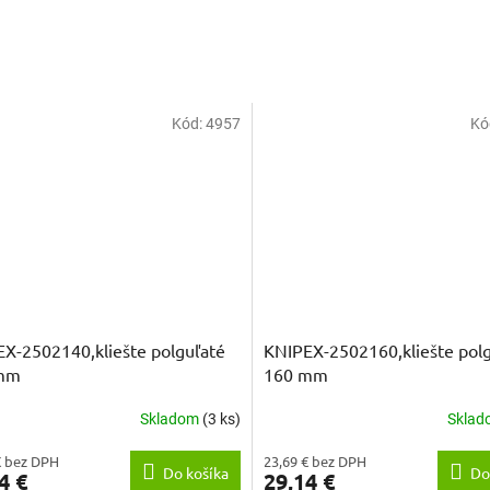
Kód:
4957
Kó
X-2502140,kliešte polguľaté
KNIPEX-2502160,kliešte pol
mm
160 mm
Skladom
(3 ks)
Skla
€ bez DPH
23,69 € bez DPH
Do košíka
Do
4 €
29,14 €