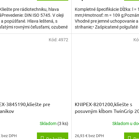
Kliešte pre rádiotechniku, hlava
Kompletné špecifikácie Dĺžka: l =
áPrevedenie: DIN ISO 5745. V oleji
mm;Hmotnosť: m = 109 g;Poznám
 a popúšťané. Hlava leštená, s
Vhodné pre jemné uchopovanie a
ľatými rovnými čeľusťami, ozubené
strihanie;• Zašpicatené polguľaté 
vé plochy,...
Plochy čeľustí...
Kód:
4972
Kó
X-3845190,kliešte pre
KNIPEX-8201200,kliešte s
anikov
posuvným kĺbom TwinGrip 
Skladom
(3 ks)
Skladom u do
€ bez DPH
26,93 € bez DPH
Do košíka
Do