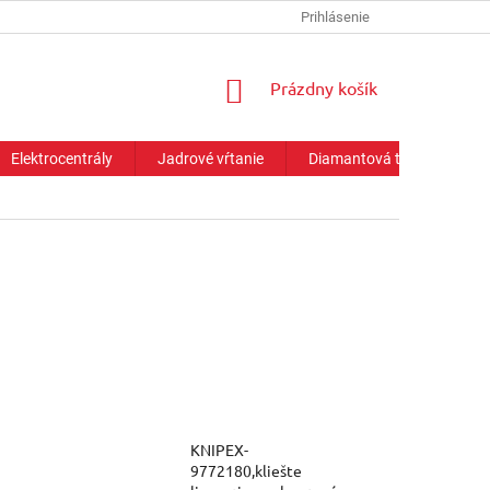
Prihlásenie
NÁKUPNÝ
Prázdny košík
KOŠÍK
Elektrocentrály
Jadrové vŕtanie
Diamantová technika
KNIPEX-
9772180,kliešte