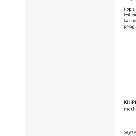
Popis 
lešten
kalené
pologu
úchopo
KNIPE
mech
26,87 