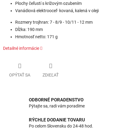
Plochy čeľustí s krížovým ozubením
Vanádiová elektrooceľ- kovaná, kalená v oleji
Rozmery trojhran: 7 - 8/9 - 10/11 - 12 mm
Dĺžka: 190 mm
Hmotnosť netto: 171 g
Detailné informácie
OPÝTAŤ SA
ZDIEĽAŤ
ODBORNÉ PORADENSTVO
Pýtajte sa, radi vám poradíme
RÝCHLE DODANIE TOVARU
Po celom Slovensku do 24-48 hod.