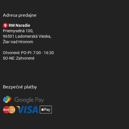
á
p
ä
Adresa predajne
t
RM Naradie
i
Priemyselná 100,
e
96501 Ladomerská Vieska,
Žiar nad Hronom
Otvorené: PO-PI: 7:00 - 16:30
SO-NE: Zatvorené
Bezpečné platby