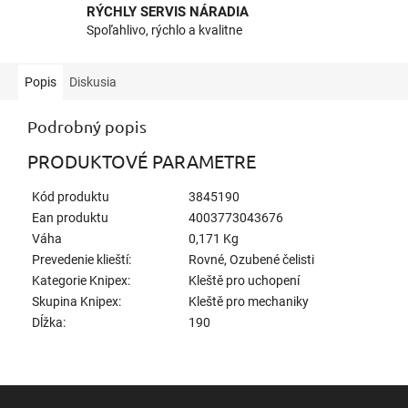
RÝCHLY SERVIS NÁRADIA
Spoľahlivo, rýchlo a kvalitne
Popis
Diskusia
Podrobný popis
PRODUKTOVÉ PARAMETRE
Kód produktu
3845190
Ean produktu
4003773043676
Váha
0,171 Kg
Prevedenie klieští:
Rovné, Ozubené čelisti
Kategorie Knipex:
Kleště pro uchopení
Skupina Knipex:
Kleště pro mechaniky
Dĺžka:
190
Z