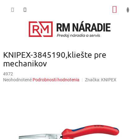
Prejsť
NÁKU
na
obsah
KOŠÍK
KNIPEX-3845190,kliešte pre
mechanikov
4972
Priemerné
Neohodnotené
Podrobnosti hodnotenia
Značka:
KNIPEX
hodnotenie
produktu
je
0,0
z
5
hviezdičiek.