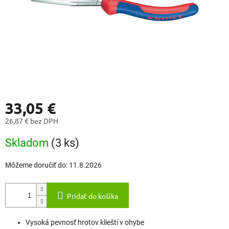
33,05 €
26,87 € bez DPH
Jednotková
Skladom
(3 ks)
cena:
Môžeme doručiť do:
11.8.2026
Pridať do košíka
Vysoká pevnosť hrotov klieští v ohybe