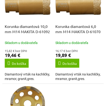
i
p
s
r
p
o
r
d
o
u
d
k
Korunka diamantová 10,0
Korunka diamantová 6,0
u
t
mm M14 MAKITA D-61092
mm M14 MAKITA D-61070
k
o
t
v
Skladom u dodávateľa
Skladom u dodávateľa
o
15,82 € bez DPH
16,17 € bez DPH
v
19,46 €
19,89 €
Do košíka
Do košíka
Diamantový vrták na kachličky,
Diamantový vrták na kachličky,
mramor, granit,gres.
mramor, granit,gres.