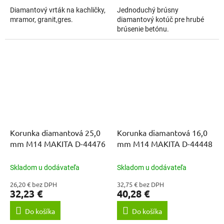
Diamantový vrták na kachličky,
Jednoduchý brúsny
mramor, granit,gres.
diamantový kotúč pre hrubé
brúsenie betónu.
Korunka diamantová 25,0
Korunka diamantová 16,0
mm M14 MAKITA D-44476
mm M14 MAKITA D-44448
Skladom u dodávateľa
Skladom u dodávateľa
26,20 € bez DPH
32,75 € bez DPH
32,23 €
40,28 €
Do košíka
Do košíka