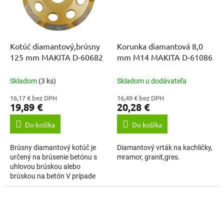
Kotúč diamantový,brúsny
Korunka diamantová 8,0
125 mm MAKITA D-60682
mm M14 MAKITA D-61086
Skladom
(3 ks)
Skladom u dodávateľa
16,17 € bez DPH
16,49 € bez DPH
19,89 €
20,28 €
Do košíka
Do košíka
Brúsny diamantový kotúč je
Diamantový vrták na kachličky,
určený na brúsenie betónu s
mramor, granit,gres.
uhlovou brúskou alebo
brúskou na betón V prípade
práce s uhlovou brúskou
odporúčame použiť uhlovú
brúsku vybavenú so...