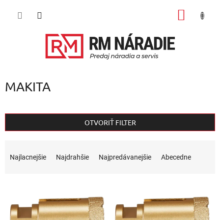
Prejsť
NÁKU
na
obsah
KOŠÍK
MAKITA
OTVORIŤ FILTER
R
a
Najlacnejšie
Najdrahšie
Najpredávanejšie
Abecedne
d
e
V
n
ý
i
p
e