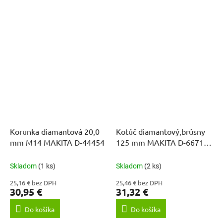
Korunka diamantová 20,0
Kotúč diamantový,brúsny
mm M14 MAKITA D-44454
125 mm MAKITA D-66715
BETÓN-DOUBLE
Skladom
(1 ks)
Skladom
(2 ks)
25,16 € bez DPH
25,46 € bez DPH
30,95 €
31,32 €
Do košíka
Do košíka