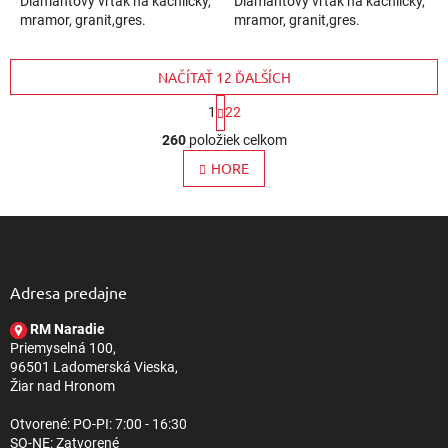
Diamantový vrták na kachličky,
Diamantový vrták na kachličky,
mramor, granit,gres.
mramor, granit,gres.
NAČÍTAŤ 12 ĎALŠÍCH
S
1
22
t
O
r
260
položiek celkom
v
á
l
HORE
n
k
á
o
d
v
Z
a
a
c
á
n
i
p
i
e
ä
e
Adresa predajne
p
t
r
RM Naradie
i
v
Priemyselná 100,
e
k
96501 Ladomerská Vieska,
y
Žiar nad Hronom
v
ý
Otvorené: PO-PI: 7:00 - 16:30
p
SO-NE: Zatvorené