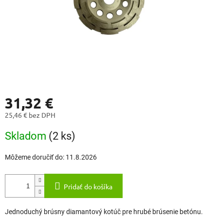
31,32 €
25,46 € bez DPH
Jednotková
Skladom
(2 ks)
cena:
Môžeme doručiť do:
11.8.2026
Pridať do košíka
Jednoduchý brúsny diamantový kotúč pre hrubé brúsenie betónu.