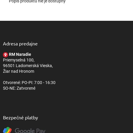
Popis produktu nie je dostupný
Z
á
p
ä
Adresa predajne
t
RM Naradie
i
Priemyselná 100,
e
96501 Ladomerská Vieska,
Žiar nad Hronom
Otvorené: PO-PI: 7:00 - 16:30
SO-NE: Zatvorené
Bezpečné platby