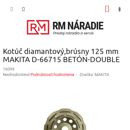
Prejsť
NÁKU
na
obsah
KOŠÍK
Kotúč diamantový,brúsny 125 mm
MAKITA D-66715 BETÓN-DOUBLE
16099
Priemerné
Neohodnotené
Podrobnosti hodnotenia
Značka:
MAKITA
hodnotenie
produktu
je
0,0
z
5
hviezdičiek.