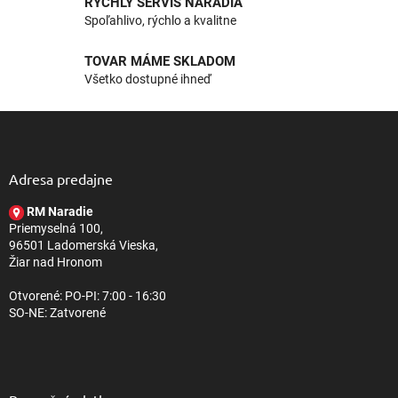
RÝCHLY SERVIS NÁRADIA
y
Spoľahlivo, rýchlo a kvalitne
v
ý
TOVAR MÁME SKLADOM
p
Všetko dostupné ihneď
i
s
u
Z
á
p
ä
Adresa predajne
t
RM Naradie
i
Priemyselná 100,
e
96501 Ladomerská Vieska,
Žiar nad Hronom
Otvorené: PO-PI: 7:00 - 16:30
SO-NE: Zatvorené