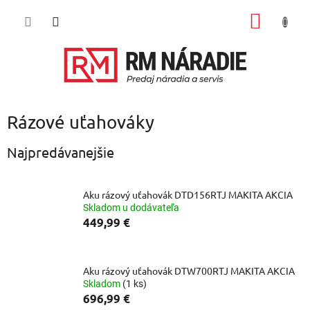
Prejsť
NÁKU
na
obsah
KOŠÍK
Rázové uťahováky
Najpredávanejšie
Aku rázový uťahovák DTD156RTJ MAKITA AKCIA
Skladom u dodávateľa
449,99 €
Aku rázový uťahovák DTW700RTJ MAKITA AKCIA
Skladom
(1 ks)
696,99 €