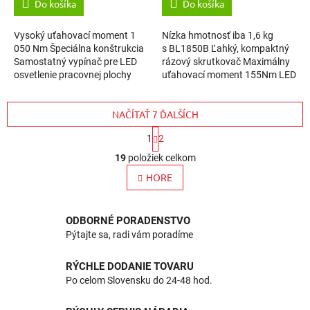
Do košíka
Do košíka
Vysoký uťahovací moment 1
Nízka hmotnosť iba 1,6 kg
050 Nm Špeciálna konštrukcia
s BL1850B Ľahký, kompaktný
Samostatný vypínač pre LED
rázový skrutkovač Maximálny
osvetlenie pracovnej plochy
uťahovací moment 155Nm LED
Veľký vypínač s pravým a
osvetlenie pracovnej plochy
ľavým chodom 22 minút
Hliníkový kryt prevodovky...
NAČÍTAŤ 7 ĎALŠÍCH
nabíjací čas pre...
S
1
2
t
O
r
19
položiek celkom
v
á
l
HORE
n
k
á
o
d
v
a
ODBORNÉ PORADENSTVO
a
c
Pýtajte sa, radi vám poradíme
n
i
i
e
e
RÝCHLE DODANIE TOVARU
p
Po celom Slovensku do 24-48 hod.
r
v
k