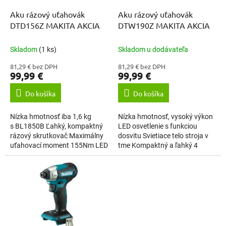
o
o
d
Aku rázový uťahovák
Aku rázový uťahovák
v
u
DTD156Z MAKITA AKCIA
DTW190Z MAKITA AKCIA
k
t
Skladom
(1 ks)
Skladom u dodávateľa
o
81,29 € bez DPH
81,29 € bez DPH
v
99,99 €
99,99 €
Do košíka
Do košíka
Nízka hmotnosť iba 1,6 kg
Nízka hmotnosť, vysoký výkon
s BL1850B Ľahký, kompaktný
LED osvetlenie s funkciou
rázový skrutkovač Maximálny
dosvitu Svietiace telo stroja v
uťahovací moment 155Nm LED
tme Kompaktný a ľahký 4
osvetlenie pracovnej plochy
pólový motor Elektronický
Hliníkový kryt prevodovky...
vypínač, brzda motora
Zaistenie...