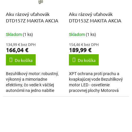
Aku rázový uťahovák
Aku rázový uťahovák
DTD157Z MAKITA AKCIA
DTD153Z MAKITA AKCIA
Skladom
(1 ks)
Skladom
(1 ks)
134,99 € bez DPH
154,46 € bez DPH
166,04 €
189,99 €
Do košíka
Do košíka
Bezuhlíkový motor: robustný,
XPT ochrana proti prachu a
výkonný a mimoriadne
kvapkajúcej vode Bezuhlíkový
efektívny, čo vedie k väčšej
motor LED - osvetlenie
autonómii na jedno nabitie
pracovnej plochy Motorová
batérie. Je vybavené rázovým
brzda Dodávané bez
mechanizmom, ktorý vytvára
akumulátorov a nabíjačky
krútiaci...