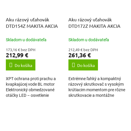
Aku rázový uťahovák
Aku rázový uťahovák
DTD154Z MAKITA AKCIA
DTD172Z MAKITA AKCIA
Skladom u dodávateľa
Skladom u dodávateľa
173,16 € bez DPH
212,49 € bez DPH
212,99 €
261,36 €
Do košíka
Do košíka
XPT ochrana proti prachu a
Extrémne ľahký a kompaktný
kvapkajúcej vode BL motor
rázovvý skrutkovač s vysokým
Elektronický obmedzované
krútiacim momentom pre rôzne
otáčky LED – osvetlenie
skrutkovacie a montážne
pracovnej plochy Variabilné
práce. Nárazovú silu je možné
otáčky Motorová brzda
nastaviť v štyroch krokoch, aby
Dodávané bez...
sa...