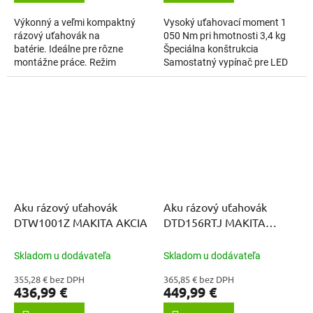
Výkonný a veľmi kompaktný
Vysoký uťahovací moment 1
rázový uťahovák na
050 Nm pri hmotnosti 3,4 kg
batérie. Ideálne pre rôzne
Špeciálna konštrukcia
montážne práce. Režim
Samostatný vypínač pre LED
automatického zastavenia s 3
osvetlenie pracovnej plochy
reakčnými časmi automaticky
Veľký vypínač s pravým a
zastaví stroj,...
ľavým chodom 22...
Aku rázový uťahovák
Aku rázový uťahovák
DTW1001Z MAKITA AKCIA
DTD156RTJ MAKITA
AKCIA
Skladom u dodávateľa
Skladom u dodávateľa
355,28 € bez DPH
365,85 € bez DPH
436,99 €
449,99 €