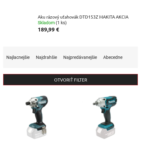
Aku rázový uťahovák DTD153Z MAKITA AKCIA
Skladom
(1 ks)
189,99 €
R
a
Najlacnejšie
Najdrahšie
Najpredávanejšie
Abecedne
d
e
n
OTVORIŤ FILTER
i
e
V
p
ý
r
p
o
i
d
s
u
p
k
r
t