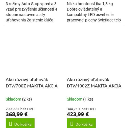
3 režimy Auto-Stop vpred a 3
Nízka hmotnosť iba 1,3 kg
vzad pre zvýšenie účinnosti 4
Dobre ovládateľný a
stupne nastavenia sily
kompaktný LED osvetlenie
uťahovania Zaistenie kľúča
pracovnej plochy Svietiace telo
pomocou istiaceho kolíka
stroja v tme Kompaktný a
Technológia XPT, ktorá chráni
ľahký 4 pólový motor
pred...
Elektronický vypínač,...
Aku rázový uťahovák
Aku rázový uťahovák
DTW700Z MAKITA AKCIA
DTW1002Z MAKITA AKCIA
Skladom
(2 ks)
Skladom
(1 ks)
299,99 € bez DPH
344,71 € bez DPH
368,99 €
423,99 €
Do košíka
Do košíka