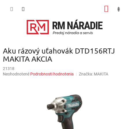
Prejsť
NÁKU
na
obsah
KOŠÍK
Aku rázový uťahovák DTD156RTJ
MAKITA AKCIA
21318
Priemerné
Neohodnotené
Podrobnosti hodnotenia
Značka:
MAKITA
hodnotenie
produktu
je
0,0
z
5
hviezdičiek.