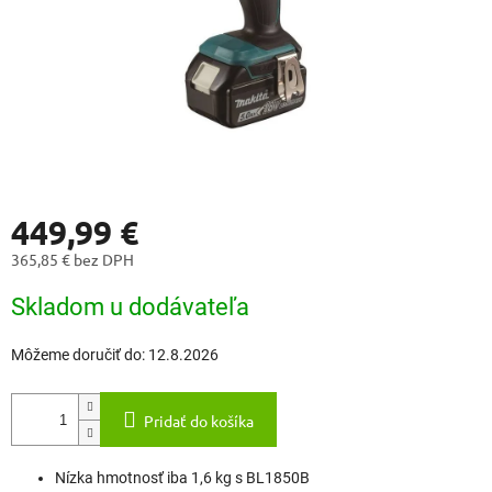
449,99 €
365,85 € bez DPH
Jednotková
Skladom u dodávateľa
cena:
Môžeme doručiť do:
12.8.2026
Pridať do košíka
Nízka hmotnosť iba 1,6 kg s BL1850B