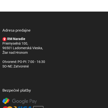
Z
á
p
ä
Adresa predajne
t
RM Naradie
i
Priemyselná 100,
e
96501 Ladomerská Vieska,
Žiar nad Hronom
Otvorené: PO-PI: 7:00 - 16:30
SO-NE: Zatvorené
Bezpečné platby