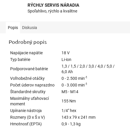
RÝCHLY SERVIS NÁRADIA
Spoľahlivo, rýchlo a kvalitne
Popis
Diskusia
Podrobný popis
Napájacie napätie
18 V
Typ batérie
Li-ion
1,3 / 1,5 / 2,0 / 3,0 / 4,0 / 5,0 /
Podporované batérie
6,0 Ah
-1
Voľnobežné otáčky
0 - 2.500 min
-1
Počet úderov naprazdno
0 - 3.000 min
Štandardné skrutky
M5 - M14
Maximálny uťahovací
155 Nm
moment
Upínanie nástroja
1/4" hex
Rozmery (D x Š x V)
143 x 79 x 241 mm
Hmotnosť (EPTA)
0,9 - 1,3 kg