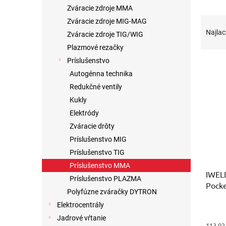
Zváracie zdroje MMA
R
Zváracie zdroje MIG-MAG
a
Najlac
Zváracie zdroje TIG/WIG
d
Plazmové rezačky
e
Príslušenstvo
V
n
ý
i
Autogénna technika
p
e
Redukčné ventily
i
p
Kukly
s
r
Elektródy
p
o
Zváracie drôty
r
d
Príslušenstvo MIG
o
u
d
k
Príslušenstvo TIG
u
t
Príslušenstvo MMA
k
IWEL
o
Príslušenstvo PLAZMA
t
Pock
v
Polyfúzne zváračky DYTRON
o
Elektrocentrály
v
Jadrové vŕtanie
113,92