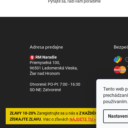
Pýtajte sa, radi vám poradíme
Z
á
p
ä
t
Adresa predajne
Bezpeč
i
e
RM Naradie
Priemyselná 100,
96501 Ladomerská Vieska,
Žiar nad Hronom
Otvorené: PO-PI: 7:00 - 16:30
Tento web p
SO-NE: Zatvorené
prechádzaní
používaním.
ZĽAVY 10-20%
Zaregistrujte sa u nás a
Z KAŽDÉHO NÁKUPU
Nastaven
Copyright 2026
RM NÁRADIE
. Všetky práva vyhradené.
ZÍSKAJTE ZĽAVU.
Viac o zľavách
NÁJDETE TU »