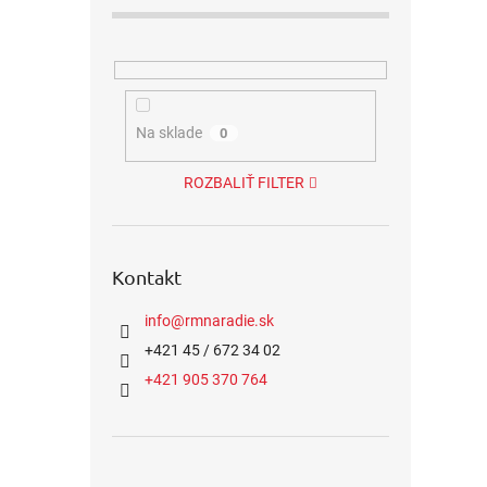
Na sklade
0
ROZBALIŤ FILTER
Kontakt
info
@
rmnaradie.sk
+421 45 / 672 34 02
+421 905 370 764