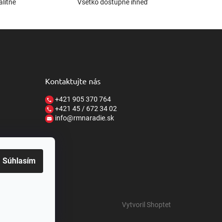
alitne
Všetko dostupné ihneď
Kontaktujte nás
+421 905 370 764
+421 45 / 672 34 02
info@rmnaradie.sk
Súhlasím
Vytvoril Shoptet
o.