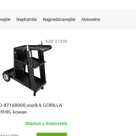
nejšie
Najdrahšie
Najpredávanejšie
Abecedne
Kód:
21030
D-87168000,vozík k GORILLA
etMIG kowax
Skladom u dodávateľa
 € bez DPH