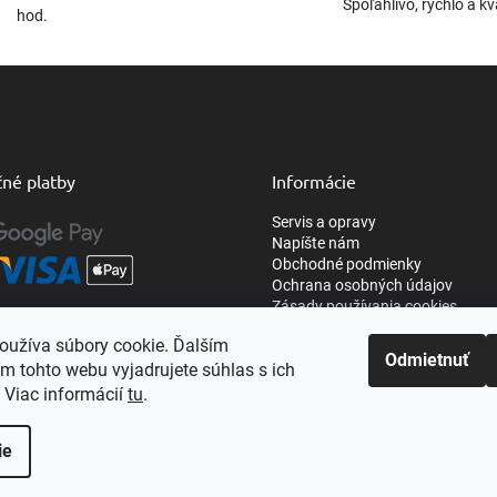
Spoľahlivo, rýchlo a kv
hod.
né platby
Informácie
Servis a opravy
Napíšte nám
Obchodné podmienky
Ochrana osobných údajov
Zásady používania cookies
oužíva súbory cookie. Ďalším
Odmietnuť
m tohto webu vyjadrujete súhlas s ich
 Viac informácií
tu
.
ie
Upraviť nastavenie cookies
Nastavenie | Úprava | Custom =
Netmedia s.r.