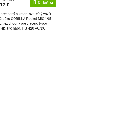
Do košíka
12 €
 prenosný a zmontovateľný vozík
váračku GORILLA Pocket MIG 195
x, tiež vhodný pre viacero typov
iek, ako napr. TIG 420 AC/DC
WAVE RC alebo TIG 320...
O
v
l
á
d
a
c
i
e
p
r
v
k
y
v
ý