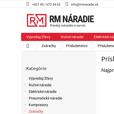
Prejsť
+421 45 / 672 34 02
info@rmnaradie.sk
na
obsah
Výpredaj/Zľavy
Ručné náradie
Elektrické ná
Domov
Zváračky
Príslušenstvo
Príslušen
B
Prí
o
Preskočiť
č
Kategórie
kategórie
Najpr
n
ý
Výpredaj/Zľavy
p
Ručné náradie
a
n
Elektrické náradie
e
Pneumatické náradie
l
Kompresory
Zváračky