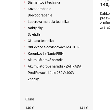
Diamantová technika
140,
Kovoobrábanie
Ľahko
Drevoobrábanie
pre z
Laserová meracia technika
Aluflu
zvárač
Nabíjačky
MULTI
Svietidlá
Čistiaca technika
Ohrievače a odvlhčovače MASTER
Korunkové vŕtanie FEIN
Akumulátorové náradie
Akumulátorové náradie - ZÁHRADA
Predlžovacie káble 230V/400V
Značky
Cena
140
€
141
€