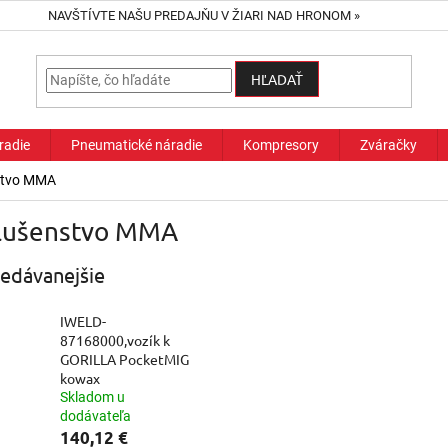
NAVŠTÍVTE NAŠU PREDAJŇU V ŽIARI NAD HRONOM »
HĽADAŤ
radie
Pneumatické náradie
Kompresory
Zváračky
stvo MMA
slušenstvo MMA
edávanejšie
IWELD-
87168000,vozík k
GORILLA PocketMIG
kowax
Skladom u
dodávateľa
140,12 €