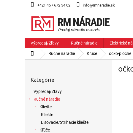
Prejsť
+421 45 / 672 34 02
info@rmnaradie.sk
na
obsah
Výpredaj/Zľavy
Ručné náradie
Elektrické ná
Domov
Ručné náradie
Kľúče
očko-ploché
B
očk
o
Preskočiť
č
Kategórie
kategórie
n
ý
Výpredaj/Zľavy
p
Ručné náradie
a
n
Kliešte
e
Kliešte
l
Lisovacie/Strihacie kliešte
Kľúče