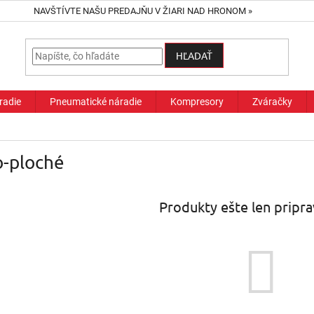
NAVŠTÍVTE NAŠU PREDAJŇU V ŽIARI NAD HRONOM »
HĽADAŤ
radie
Pneumatické náradie
Kompresory
Zváračky
o-ploché
Produkty ešte len pripr