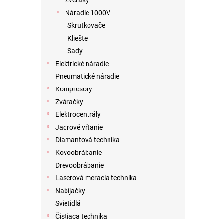
Zveráky
Náradie 1000V
Skrutkovače
Kliešte
Sady
Elektrické náradie
Pneumatické náradie
Kompresory
Zváračky
Elektrocentrály
Jadrové vŕtanie
Diamantová technika
Kovoobrábanie
Drevoobrábanie
Laserová meracia technika
Nabíjačky
Svietidlá
Čistiaca technika