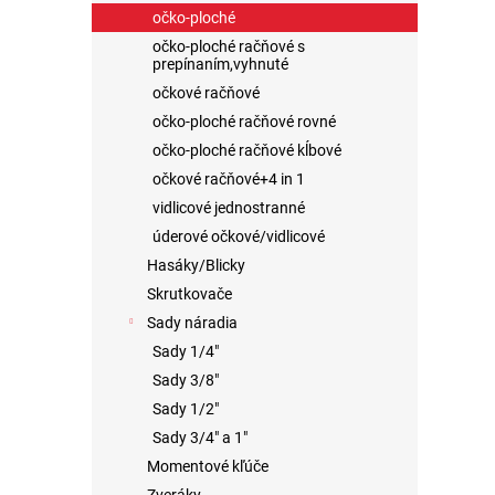
očko-ploché
očko-ploché račňové s
prepínaním,vyhnuté
očkové račňové
očko-ploché račňové rovné
očko-ploché račňové kĺbové
očkové račňové+4 in 1
vidlicové jednostranné
úderové očkové/vidlicové
Hasáky/Blicky
Skrutkovače
Sady náradia
Sady 1/4"
Sady 3/8"
Sady 1/2"
Sady 3/4" a 1"
Momentové kľúče