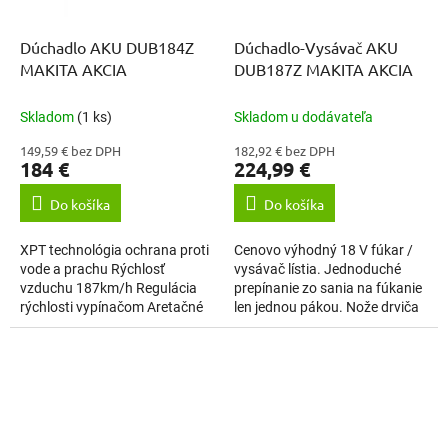
Dúchadlo AKU DUB184Z
Dúchadlo-Vysávač AKU
MAKITA AKCIA
DUB187Z MAKITA AKCIA
Skladom
(1 ks)
Skladom u dodávateľa
149,59 € bez DPH
182,92 € bez DPH
184 €
224,99 €
Do košíka
Do košíka
XPT technológia ochrana proti
Cenovo výhodný 18 V fúkar /
vode a prachu Rýchlosť
vysávač lístia. Jednoduché
vzduchu 187km/h Regulácia
prepínanie zo sania na fúkanie
rýchlosti vypínačom Aretačné
len jednou pákou. Nože drviča
tlačidlo vypínača Dodávané
v sacej trubici redukujú
bez akumulátora a nabíjačky
nazbieraný objem, čím sa
zvyšuje...