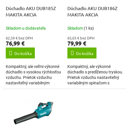
o
o
d
Dúchadlo AKU DUB185Z
Dúchadlo AKU DUB186Z
v
u
MAKITA AKCIA
MAKITA AKCIA
k
t
Skladom u dodávateľa
Skladom
(1 ks)
o
62,59 € bez DPH
65,03 € bez DPH
v
76,99 €
79,99 €
Do košíka
Do košíka
Kompaktný, ale veľmi výkonné
Kompaktný, ale výkonné
dúchadlo s vysokou rýchlosťou
dúchadlo s predĺženou tryskou.
vzduchu. Prietok vzduchu
Prietok vzduchu nastaviteľný
nastaviteľný variabilným
variabilným spínačom s
spínačom s predvoľbou pre tri
predvoľbou pre tri maximálne
maximálne polohy. Môže sa
polohy. Ergonomická rukoväť
použiť aj...
znižujúca...