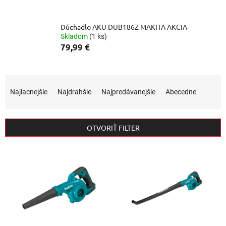
Dúchadlo AKU DUB186Z MAKITA AKCIA
Skladom
(1 ks)
79,99 €
R
a
Najlacnejšie
Najdrahšie
Najpredávanejšie
Abecedne
d
e
n
OTVORIŤ FILTER
i
e
V
p
ý
r
p
o
i
d
s
u
p
k
r
t