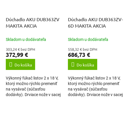
Dúchadlo AKU DUB363ZV
Dúchadlo AKU DUB363ZV-
MAKITA AKCIA
6D MAKITA AKCIA
Skladom u dodávateľa
Skladom u dodávateľa
303,24 € bez DPH
558,32 € bez DPH
372,99 €
686,73 €
Do košíka
Do košíka
Výkonný fúkač listov 2 x 18 V,
Výkonný fúkač listov 2 x 18 V,
ktorý možno rýchlo premeniť
ktorý možno rýchlo premeniť
na vysávač (súčasťou
na vysávač (súčasťou
dodávky). Drviace nože v sacej
dodávky). Drviace nože v sacej
rúrke redukujú zozbieraný
rúrke redukujú zozbieraný
objem, čo zvyšuje zbernú
objem, čo zvyšuje zbernú
kapacitu....
kapacitu....