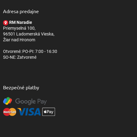
s
p
u
ä
Adresa predajne
t
RM Naradie
i
Priemyselná 100,
e
96501 Ladomerská Vieska,
Žiar nad Hronom
Otvorené: PO-PI: 7:00 - 16:30
SO-NE: Zatvorené
Bezpečné platby