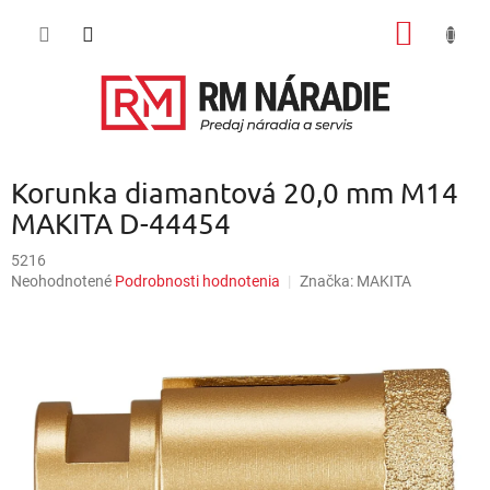
Prejsť
NÁKU
na
obsah
KOŠÍK
Korunka diamantová 20,0 mm M14
MAKITA D-44454
5216
Priemerné
Neohodnotené
Podrobnosti hodnotenia
Značka:
MAKITA
hodnotenie
produktu
je
0,0
z
5
hviezdičiek.