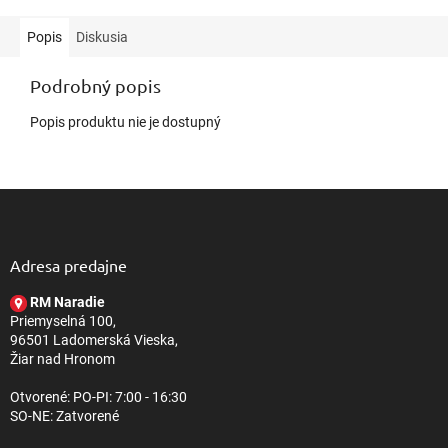
Popis
Diskusia
Podrobný popis
Popis produktu nie je dostupný
Z
á
p
ä
Adresa predajne
t
RM Naradie
i
Priemyselná 100,
e
96501 Ladomerská Vieska,
Žiar nad Hronom
Otvorené: PO-PI: 7:00 - 16:30
SO-NE: Zatvorené