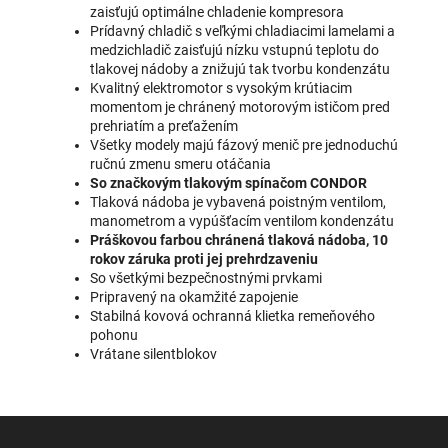
zaisťujú optimálne chladenie kompresora
Prídavný chladič s veľkými chladiacimi lamelami a
medzichladič zaisťujú nízku vstupnú teplotu do
tlakovej nádoby a znižujú tak tvorbu kondenzátu
Kvalitný elektromotor s vysokým krútiacim
momentom je chránený motorovým ističom pred
prehriatím a preťažením
Všetky modely majú fázový menič pre jednoduchú
ručnú zmenu smeru otáčania
So značkovým tlakovým spínačom CONDOR
Tlaková nádoba je vybavená poistným ventilom,
manometrom a vypúšťacím ventilom kondenzátu
Práškovou farbou chránená tlaková nádoba, 10
rokov záruka proti jej prehrdzaveniu
So všetkými bezpečnostnými prvkami
Pripravený na okamžité zapojenie
Stabilná kovová ochranná klietka remeňového
pohonu
Vrátane silentblokov
Z
á