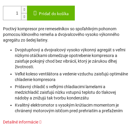
Pridať do košíka
Poctivý kompresor pre remeselníkov so spoľahlivým pohonom
pomocou klinového remeňa a dvojvalcového vysoko výkonného
agregátu zo šedej liatiny.
Dvojstupňový a dvojvalcový vysoko výkonný agregát s veľmi
nízkymi otáčkami obmedzuje opotrebenie kompresora a
zaisťuje pokojný chod bez vibrácií, ktorý je zárukou dlhej
životnosti.
Veľké koleso ventilátora a vedenie vzduchu zaisťujú optimálne
chladenie kompresora
Prídavný chladič s veľkými chladiacimi lamelami a
medzichladič zaisťujú nízku vstupnú teplotu do tlakovej
nádoby a znižujú tak tvorbu kondenzátu
Kvalitný elektromotor s vysokým krútiacim momentom je
chránený motorovým ističom pred prehriatím a preťažením
Detailné informácie