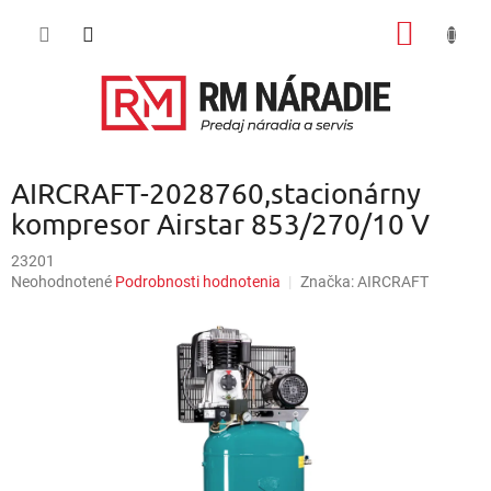
Prejsť
NÁKU
na
obsah
KOŠÍK
AIRCRAFT-2028760,stacionárny
kompresor Airstar 853/270/10 V
23201
Priemerné
Neohodnotené
Podrobnosti hodnotenia
Značka:
AIRCRAFT
hodnotenie
produktu
je
0,0
z
5
hviezdičiek.