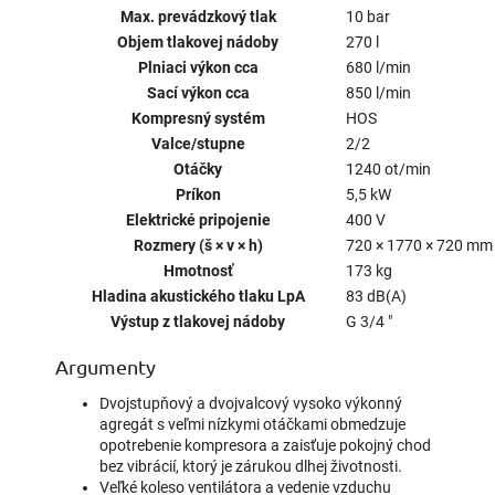
Max. prevádzkový tlak
10 bar
Objem tlakovej nádoby
270 l
Plniaci výkon cca
680 l/min
Sací výkon cca
850 l/min
Kompresný systém
HOS
Valce/stupne
2/2
Otáčky
1240 ot/min
Príkon
5,5 kW
Elektrické pripojenie
400 V
Rozmery (š × v × h)
720 × 1770 × 720 mm
Hmotnosť
173 kg
Hladina akustického tlaku LpA
83 dB(A)
Výstup z tlakovej nádoby
G 3/4 "
Argumenty
Dvojstupňový a dvojvalcový vysoko výkonný
agregát s veľmi nízkymi otáčkami obmedzuje
opotrebenie kompresora a zaisťuje pokojný chod
bez vibrácií, ktorý je zárukou dlhej životnosti.
Veľké koleso ventilátora a vedenie vzduchu