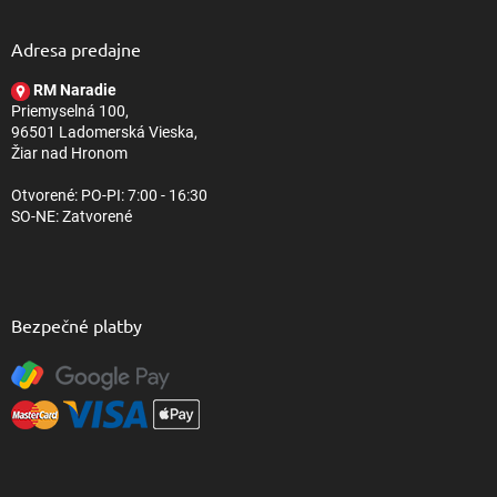
p
ä
Adresa predajne
t
RM Naradie
i
Priemyselná 100,
e
96501 Ladomerská Vieska,
Žiar nad Hronom
Otvorené: PO-PI: 7:00 - 16:30
SO-NE: Zatvorené
Bezpečné platby