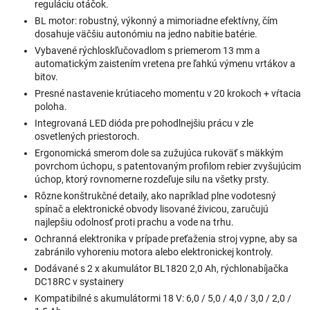
reguláciu otáčok.
BL motor: robustný, výkonný a mimoriadne efektívny, čím
dosahuje väčšiu autonómiu na jedno nabitie batérie.
Vybavené rýchloskľučovadlom s priemerom 13 mm a
automatickým zaistením vretena pre ľahkú výmenu vrtákov a
bitov.
Presné nastavenie krútiaceho momentu v 20 krokoch + vŕtacia
poloha.
Integrovaná LED dióda pre pohodlnejšiu prácu v zle
osvetlených priestoroch.
Ergonomická smerom dole sa zužujúca rukoväť s mäkkým
povrchom úchopu, s patentovaným profilom rebier zvyšujúcim
úchop, ktorý rovnomerne rozdeľuje silu na všetky prsty.
Rôzne konštrukčné detaily, ako napríklad plne vodotesný
spínač a elektronické obvody lisované živicou, zaručujú
najlepšiu odolnosť proti prachu a vode na trhu.
Ochranná elektronika v prípade preťaženia stroj vypne, aby sa
zabránilo vyhoreniu motora alebo elektronickej kontroly.
Dodávané s 2 x akumulátor BL1820 2,0 Ah, rýchlonabíjačka
DC18RC v systainery
Kompatibilné s akumulátormi 18 V: 6,0 / 5,0 / 4,0 / 3,0 / 2,0 /