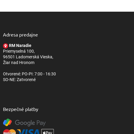
Z
á
p
ä
Adresa predajne
t
RM Naradie
i
Priemyselná 100,
e
96501 Ladomerská Vieska,
Žiar nad Hronom
Otvorené: PO-PI: 7:00 - 16:30
SO-NE: Zatvorené
Bezpečné platby