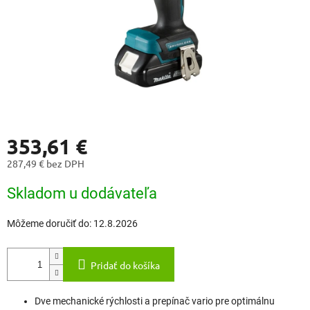
353,61 €
287,49 € bez DPH
Jednotková
Skladom u dodávateľa
cena:
Môžeme doručiť do:
12.8.2026
Pridať do košíka
Dve mechanické rýchlosti a prepínač vario pre optimálnu