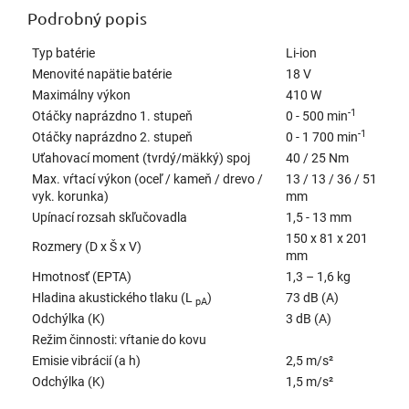
Podrobný popis
Typ batérie
Li-ion
Menovité napätie batérie
18 V
Maximálny výkon
410 W
-1
Otáčky naprázdno 1. stupeň
0 - 500 min
-1
Otáčky naprázdno 2. stupeň
0 - 1 700 min
Uťahovací moment (tvrdý/mäkký) spoj
40 / 25 Nm
Max. vŕtací výkon (oceľ / kameň / drevo /
13 / 13 / 36 / 51
vyk. korunka)
mm
Upínací rozsah skľučovadla
1,5 - 13 mm
150 x 81 x 201
Rozmery (D x Š x V)
mm
Hmotnosť (EPTA)
1,3 – 1,6 kg
Hladina akustického tlaku (L
)
73 dB (A)
pA
Odchýlka (K)
3 dB (A)
Režim činnosti: vŕtanie do kovu
Emisie vibrácií (a h)
2,5 m/s²
Odchýlka (K)
1,5 m/s²