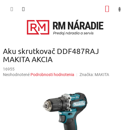
Prejsť
NÁKU
na
obsah
KOŠÍK
Aku skrutkovač DDF487RAJ
MAKITA AKCIA
16955
Priemerné
Neohodnotené
Podrobnosti hodnotenia
Značka:
MAKITA
hodnotenie
produktu
je
0,0
z
5
hviezdičiek.