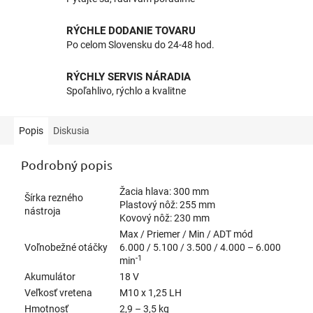
RÝCHLE DODANIE TOVARU
Po celom Slovensku do 24-48 hod.
RÝCHLY SERVIS NÁRADIA
Spoľahlivo, rýchlo a kvalitne
Popis
Diskusia
Podrobný popis
Žacia hlava: 300 mm
Šírka rezného
Plastový nôž: 255 mm
nástroja
Kovový nôž: 230 mm
Max / Priemer / Min / ADT mód
Voľnobežné otáčky
6.000 / 5.100 / 3.500 / 4.000 – 6.000
-1
min
Akumulátor
18 V
Veľkosť vretena
M10 x 1,25 LH
Hmotnosť
2,9 – 3,5 kg