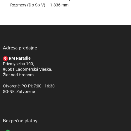
Rozmery (D x Š x V)
1.836 mm
Z
á
p
ä
Adresa predajne
t
RM Naradie
i
Priemyselná 100,
e
96501 Ladomerská Vieska,
Žiar nad Hronom
Otvorené: PO-PI: 7:00 - 16:30
SO-NE: Zatvorené
Bezpečné platby