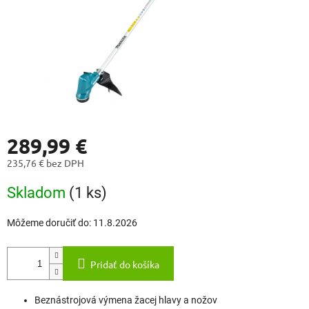
289,99 €
235,76 € bez DPH
Jednotková
Skladom
(1 ks)
cena:
Môžeme doručiť do:
11.8.2026
Pridať do košíka
Beznástrojová výmena žacej hlavy a nožov