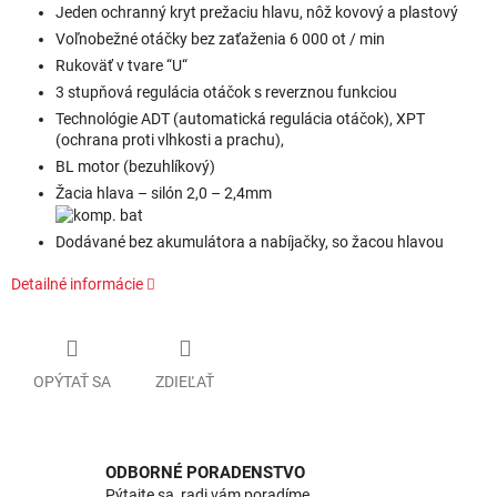
Jeden ochranný kryt prežaciu hlavu, nôž kovový a plastový
Voľnobežné otáčky bez zaťaženia 6 000 ot / min
Rukoväť v tvare “U“
3 stupňová regulácia otáčok s reverznou funkciou
Technológie ADT (automatická regulácia otáčok), XPT
(ochrana proti vlhkosti a prachu),
BL motor (bezuhlíkový)
Žacia hlava – silón 2,0 – 2,4mm
Dodávané bez akumulátora a nabíjačky, so žacou hlavou
Detailné informácie
OPÝTAŤ SA
ZDIEĽAŤ
ODBORNÉ PORADENSTVO
Pýtajte sa, radi vám poradíme