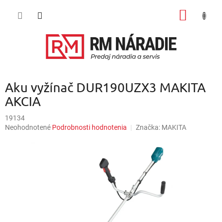
Prejsť
NÁKU
na
obsah
KOŠÍK
Aku vyžínač DUR190UZX3 MAKITA
AKCIA
19134
Priemerné
Neohodnotené
Podrobnosti hodnotenia
Značka:
MAKITA
hodnotenie
produktu
je
0,0
z
5
hviezdičiek.