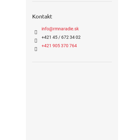
Kontakt
info
@
rmnaradie.sk
+421 45 / 672 34 02
+421 905 370 764