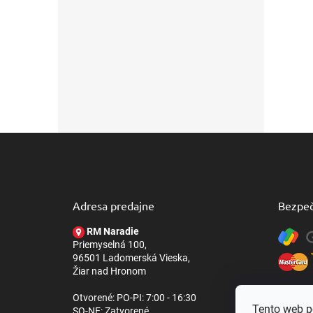
Z
á
p
ä
t
Adresa predajne
Bezpeč
i
e
RM Naradie
Priemyselná 100,
96501 Ladomerská Vieska,
Žiar nad Hronom
Otvorené: PO-PI: 7:00 - 16:30
Tento web p
SO-NE: Zatvorené