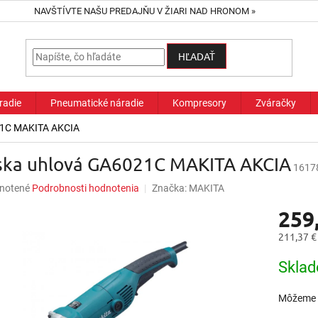
NAVŠTÍVTE NAŠU PREDAJŇU V ŽIARI NAD HRONOM »
HĽADAŤ
radie
Pneumatické náradie
Kompresory
Zváračky
21C MAKITA AKCIA
ska uhlová GA6021C MAKITA AKCIA
1617
né
notené
Podrobnosti hodnotenia
Značka:
MAKITA
nie
259
u
211,37 €
Jednotk
Skla
cena:
iek.
Môžeme d