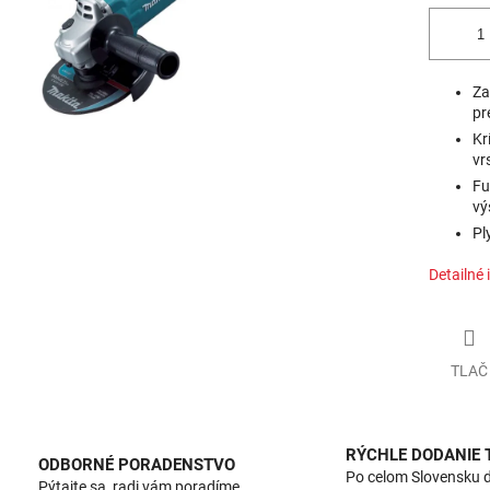
Za
pr
Kr
vr
Fu
vý
Pl
Detailné 
TLAČ
RÝCHLE DODANIE
ODBORNÉ PORADENSTVO
Po celom Slovensku 
Pýtajte sa, radi vám poradíme