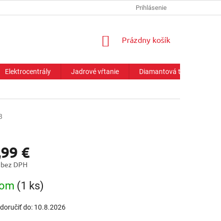
Prihlásenie
NÁKUPNÝ
Prázdny košík
KOŠÍK
Elektrocentrály
Jadrové vŕtanie
Diamantová technika
8
,99 €
 bez DPH
ová
dom
(1 ks)
oručiť do:
10.8.2026