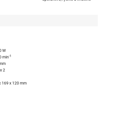
0 W
-1
0 min
 mm
x 2
x 169 x 120 mm