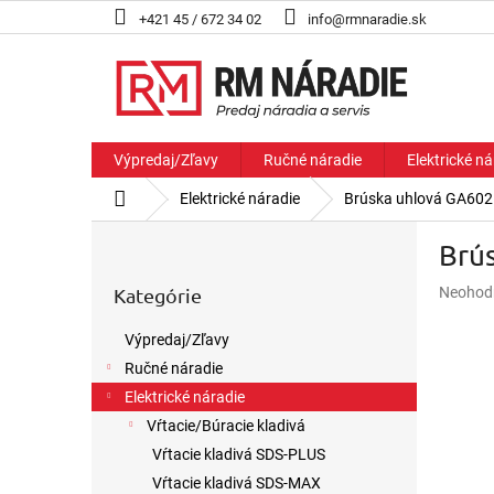
Prejsť
+421 45 / 672 34 02
info@rmnaradie.sk
na
obsah
Výpredaj/Zľavy
Ručné náradie
Elektrické ná
Domov
Elektrické náradie
Brúska uhlová GA60
B
Brú
o
Preskočiť
č
Priemer
Kategórie
Neohod
kategórie
n
hodnote
ý
produkt
Výpredaj/Zľavy
p
je
Ručné náradie
a
0,0
z
n
Elektrické náradie
5
e
Vŕtacie/Búracie kladivá
hviezdič
l
Vŕtacie kladivá SDS-PLUS
Vŕtacie kladivá SDS-MAX