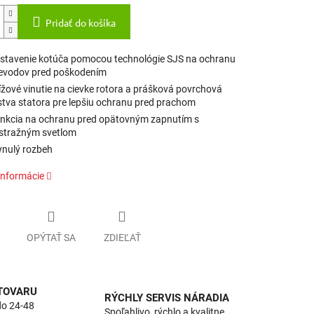
Pridať do košíka
stavenie kotúča pomocou technológie SJS na ochranu
evodov pred poškodením
ížové vinutie na cievke rotora a prášková povrchová
stva statora pre lepšiu ochranu pred prachom
nkcia na ochranu pred opätovným zapnutím s
stražným svetlom
ynulý rozbeh
informácie
OPÝTAŤ SA
ZDIEĽAŤ
 TOVARU
RÝCHLY SERVIS NÁRADIA
do 24-48
Spoľahlivo, rýchlo a kvalitne