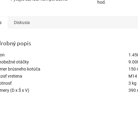
hod.
s
Diskusia
robný popis
kon
1.45
nobežné otáčky
9.00
emer brúsneho kotúča
150
kosť vretena
M14 
tnosť
3 kg
mery (D x Š x V)
390 