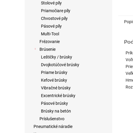
Stolové píly
Priamočiare píly
Chvostové píly
Popi
Pásové píly
Multi-Tool
Pod
Frézovanie
Brúsenie
Prí
Leštičky / brúsky
Voľ
Dvojkotúčové brúsky
Pri
Priame brúsky
Veľ
Hmo
Kefové brúsky
Roz
Vibračné brúsky
Excentrické brúsky
Pásové brúsky
Brúsky na betón
Príslušenstvo
Pneumatické náradie