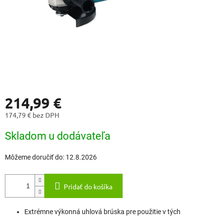
214,99 €
174,79 € bez DPH
Jednotková
Skladom u dodávateľa
cena:
Môžeme doručiť do:
12.8.2026
Pridať do košíka
Extrémne výkonná uhlová brúska pre použitie v tých