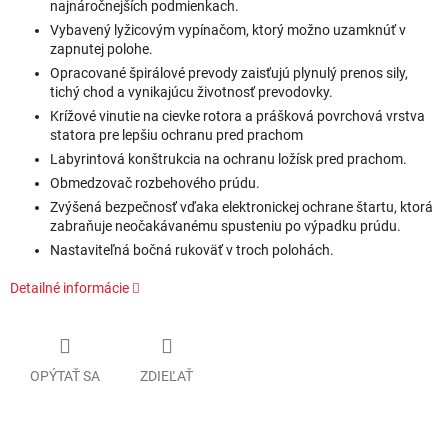
najnáročnejších podmienkach.
Vybavený lyžicovým vypínačom, ktorý možno uzamknúť v
zapnutej polohe.
Opracované špirálové prevody zaisťujú plynulý prenos sily,
tichý chod a vynikajúcu životnosť prevodovky.
Krížové vinutie na cievke rotora a prášková povrchová vrstva
statora pre lepšiu ochranu pred prachom
Labyrintová konštrukcia na ochranu ložísk pred prachom.
Obmedzovač rozbehového prúdu.
Zvýšená bezpečnosť vďaka elektronickej ochrane štartu, ktorá
zabraňuje neočakávanému spusteniu po výpadku prúdu.
Nastaviteľná bočná rukoväť v troch polohách.
Detailné informácie
OPÝTAŤ SA
ZDIEĽAŤ