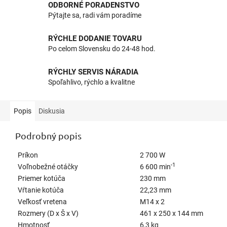
ODBORNÉ PORADENSTVO
Pýtajte sa, radi vám poradíme
RÝCHLE DODANIE TOVARU
Po celom Slovensku do 24-48 hod.
RÝCHLY SERVIS NÁRADIA
Spoľahlivo, rýchlo a kvalitne
Popis
Diskusia
Podrobný popis
Príkon
2 700 W
-1
Voľnobežné otáčky
6 600 min
Priemer kotúča
230 mm
Vŕtanie kotúča
22,23 mm
Veľkosť vretena
M14 x 2
Rozmery (D x Š x V)
461 x 250 x 144 mm
Hmotnosť
6,3 kg