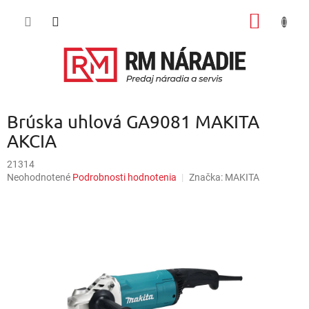
Prejsť
NÁKU
na
obsah
KOŠÍK
Brúska uhlová GA9081 MAKITA
AKCIA
21314
Priemerné
Neohodnotené
Podrobnosti hodnotenia
Značka:
MAKITA
hodnotenie
produktu
je
0,0
z
5
hviezdičiek.