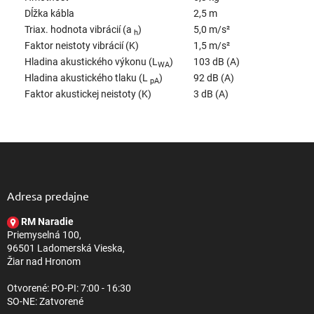
Dĺžka kábla
2,5 m
Triax. hodnota vibrácií (a
)
5,0 m/s²
h
Faktor neistoty vibrácií (K)
1,5 m/s²
Hladina akustického výkonu (L
)
103 dB (A)
WA
Hladina akustického tlaku (L
)
92 dB (A)
pA
Faktor akustickej neistoty (K)
3 dB (A)
Z
á
p
ä
Adresa predajne
t
RM Naradie
i
Priemyselná 100,
e
96501 Ladomerská Vieska,
Žiar nad Hronom
Otvorené: PO-PI: 7:00 - 16:30
SO-NE: Zatvorené