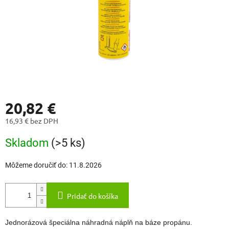
20,82 €
16,93 € bez DPH
Jednotková
Skladom
(>5 ks)
cena:
Môžeme doručiť do:
11.8.2026
Pridať do košíka
Jednorázová špeciálna náhradná náplň na báze propánu.