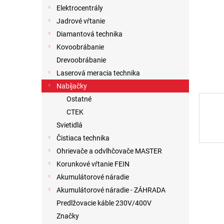
Elektrocentrály
Jadrové vŕtanie
Diamantová technika
Kovoobrábanie
Drevoobrábanie
Laserová meracia technika
Nabíjačky
Ostatné
CTEK
Svietidlá
Čistiaca technika
Ohrievače a odvlhčovače MASTER
Korunkové vŕtanie FEIN
Akumulátorové náradie
Akumulátorové náradie - ZÁHRADA
Predlžovacie káble 230V/400V
Značky