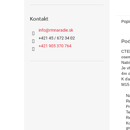
Kontakt
Popi
info
@
rmnaradie.sk
+421 45 / 672 34 02
Pod
+421 905 370 764
CTEK
osem
Nabí
Je v
4m d
K ďa
M15 
    N
    
    
    T
    R
    
    