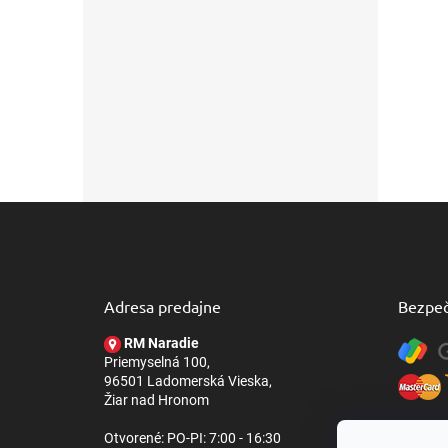
Z
á
p
ä
t
Adresa predajne
Bezpeč
i
e
RM Naradie
Priemyselná 100,
96501 Ladomerská Vieska,
Žiar nad Hronom
Otvorené: PO-PI: 7:00 - 16:30