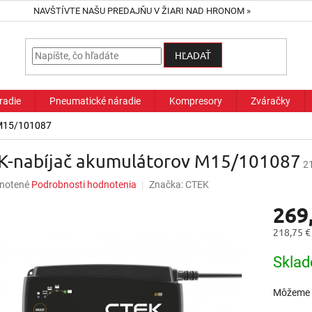
NAVŠTÍVTE NAŠU PREDAJŇU V ŽIARI NAD HRONOM »
HĽADAŤ
radie
Pneumatické náradie
Kompresory
Zváračky
 M15/101087
K-nabíjač akumulátorov M15/101087
2
né
notené
Podrobnosti hodnotenia
Značka:
CTEK
nie
269
u
218,75 €
Jednotk
Skla
cena:
iek.
Môžeme d