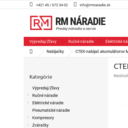
Prejsť
+421 45 / 672 34 02
info@rmnaradie.sk
na
obsah
Výpredaj/Zľavy
Ručné náradie
Elektrické ná
Domov
Nabíjačky
CTEK-nabíjač akumulátorov
B
CTE
o
Preskočiť
č
Priemer
Kategórie
Neohod
kategórie
n
hodnote
ý
produkt
Výpredaj/Zľavy
p
je
Ručné náradie
a
0,0
z
n
Elektrické náradie
5
e
Pneumatické náradie
hviezdič
l
Kompresory
Zváračky