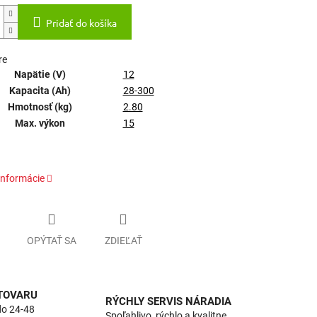
Pridať do košíka
re
Napätie (V)
12
Kapacita (Ah)
28-300
Hmotnosť (kg)
2.80
Max. výkon
15
informácie
OPÝTAŤ SA
ZDIEĽAŤ
 TOVARU
RÝCHLY SERVIS NÁRADIA
do 24-48
Spoľahlivo, rýchlo a kvalitne