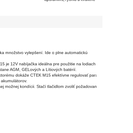
ka množstvo vylepšení. Ide o plne automatickú 
5 je 12V nabíjačka ideálna pre použitie na lodiach a v karavanoch. 
átane AGM, GELových a Lítiových batérií. 
a ktorému dokáže CTEK M15 efektívne regulovať parametre nabíjania.
 akumulátorov. 
j možnej kondícii. Stačí tlačidlom zvoliť požadovaný režim.
