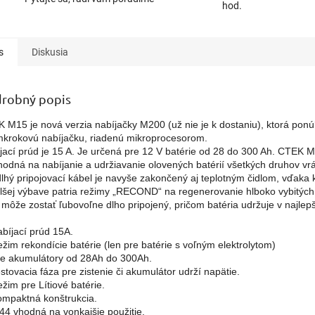
hod.
s
Diskusia
robný popis
 M15 je nová verzia nabíjačky M200 (už nie je k dostaniu), ktorá ponú
krokovú nabíjačku, riadenú mikroprocesorom. 
jací prúd je 15 A. Je určená pre 12 V batérie od 28 do 300 Ah. CTEK M1
hodná na nabíjanie a udržiavanie olovených batérií všetkých druhov vr
lhý pripojovací kábel je navyše zakončený aj teplotným čidlom, vďak
lšej výbave patria režimy „RECOND“ na regenerovanie hlboko vybitých
môže zostať ľubovoľne dlho pripojený, pričom batéria udržuje v najlepše
abíjací prúd 15A.

Režim rekondície batérie (len pre batérie s voľným elektrolytom)

Pre akumulátory od 28Ah do 300Ah.

estovacia fáza pre zistenie či akumulátor udrží napätie.

ežim pre Lítiové batérie.

Kompaktná konštrukcia.

IP44 vhodná na vonkajšie použitie.