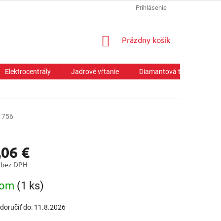
Prihlásenie
NÁKUPNÝ
Prázdny košík
KOŠÍK
Elektrocentrály
Jadrové vŕtanie
Diamantová technika
1756
,06 €
 bez DPH
ová
dom
(1 ks)
oručiť do:
11.8.2026