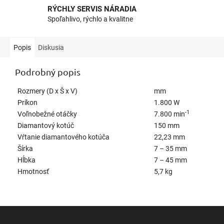
RÝCHLY SERVIS NÁRADIA
Spoľahlivo, rýchlo a kvalitne
Popis
Diskusia
Podrobný popis
Rozmery (D x Š x V)
mm
Príkon
1.800 W
-1
Voľnobežné otáčky
7.800 min
Diamantový kotúč
150 mm
Vŕtanie diamantového kotúča
22,23 mm
Šírka
7 – 35 mm
Hĺbka
7 – 45 mm
Hmotnosť
5,7 kg
Z
á