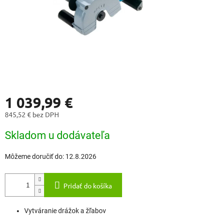
1 039,99 €
845,52 € bez DPH
Jednotková
Skladom u dodávateľa
cena:
Môžeme doručiť do:
12.8.2026
Pridať do košíka
Vytváranie drážok a žľabov