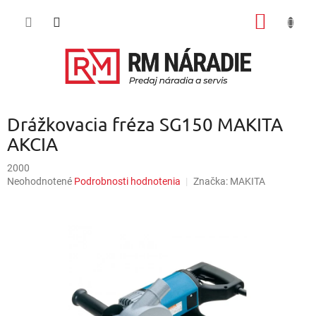
Prejsť
NÁKU
na
obsah
KOŠÍK
Drážkovacia fréza SG150 MAKITA
AKCIA
2000
Priemerné
Neohodnotené
Podrobnosti hodnotenia
Značka:
MAKITA
hodnotenie
produktu
je
0,0
z
5
hviezdičiek.