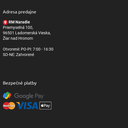
p
ä
Adresa predajne
t
RM Naradie
i
Priemyselná 100,
e
96501 Ladomerská Vieska,
Žiar nad Hronom
Otvorené: PO-PI: 7:00 - 16:30
SO-NE: Zatvorené
Bezpečné platby