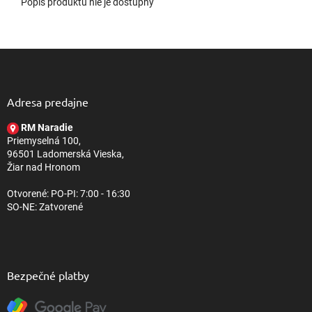
Popis produktu nie je dostupný
Z
á
p
ä
Adresa predajne
t
RM Naradie
i
Priemyselná 100,
e
96501 Ladomerská Vieska,
Žiar nad Hronom
Otvorené: PO-PI: 7:00 - 16:30
SO-NE: Zatvorené
Bezpečné platby