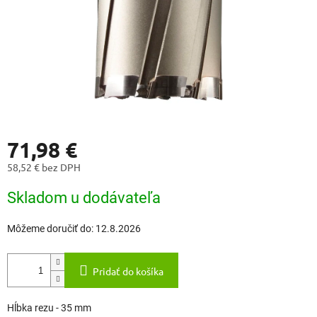
71,98 €
58,52 € bez DPH
Jednotková
Skladom u dodávateľa
cena:
Môžeme doručiť do:
12.8.2026
Pridať do košíka
Hĺbka rezu - 35 mm