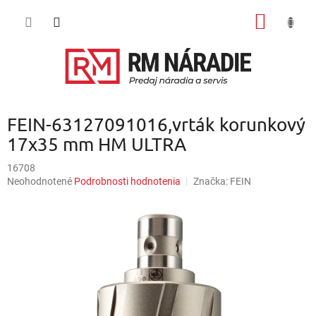
Prejsť
NÁKU
na
obsah
KOŠÍK
FEIN-63127091016,vrták korunkový
17x35 mm HM ULTRA
16708
Priemerné
Neohodnotené
Podrobnosti hodnotenia
Značka:
FEIN
hodnotenie
produktu
je
0,0
z
5
hviezdičiek.