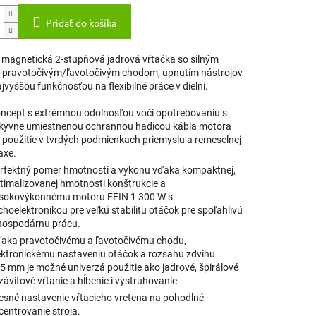
Pridať do košíka
magnetická 2-stupňová jadrová vŕtačka so silným
 pravotočivým/ľavotočivým chodom, upnutím nástrojov
vyššou funkčnosťou na flexibilné práce v dielni.
ncept s extrémnou odolnosťou voči opotrebovaniu s
kyvne umiestnenou ochrannou hadicou kábla motora
 použitie v tvrdých podmienkach priemyslu a remeselnej
axe.
rfektný pomer hmotnosti a výkonu vďaka kompaktnej,
timalizovanej hmotnosti konštrukcie a
sokovýkonnému motoru FEIN 1 300 W s
choelektronikou pre veľkú stabilitu otáčok pre spoľahlivú
hospodárnu prácu.
aka pravotočivému a ľavotočivému chodu,
ektronickému nastaveniu otáčok a rozsahu zdvihu
5 mm je možné univerzá použitie ako jadrové, špirálové
 závitové vŕtanie a hĺbenie i vystruhovanie.
esné nastavenie vŕtacieho vretena na pohodlné
centrovanie stroja.