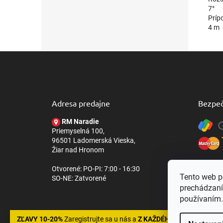
7°
Príp
4 m
Z
á
p
ä
t
Adresa predajne
Bezpeč
i
e
RM Naradie
Priemyselná 100,
96501 Ladomerská Vieska,
Žiar nad Hronom
Otvorené: PO-PI: 7:00 - 16:30
Tento web p
SO-NE: Zatvorené
prechádzaní
používaním.
ZĽAVY 10-20%
Zaregistrujte sa u nás a
Z KAŽDÉHO NÁKUPU