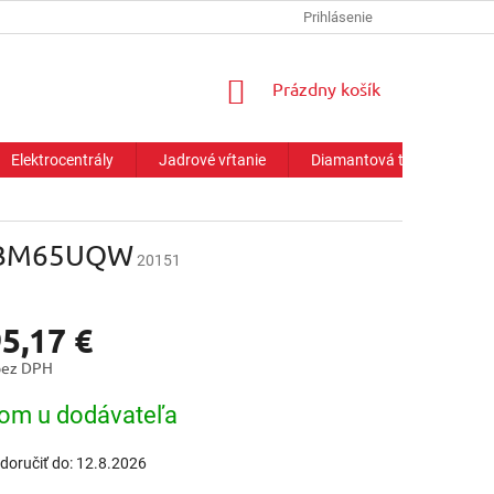
Prihlásenie
NÁKUPNÝ
Prázdny košík
KOŠÍK
Elektrocentrály
Jadrové vŕtanie
Diamantová technika
 KBM65UQW
20151
5,17 €
bez DPH
ová
om u dodávateľa
oručiť do:
12.8.2026