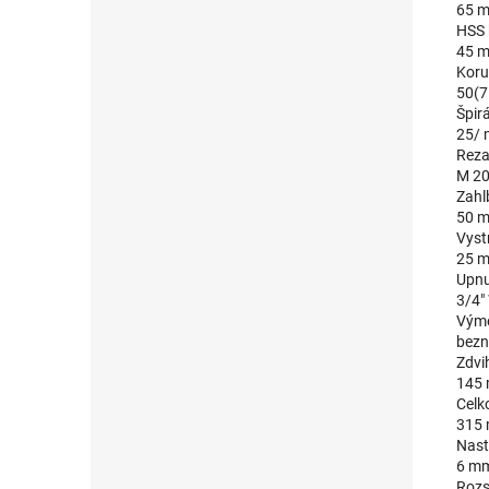
65 
HSS 
45 
Koru
50(7
Špir
25/
Reza
M 2
Zahl
50 
Vyst
25 
Upnu
3/4"
Výme
bezn
Zdvi
145
Celk
315
Nast
6 m
Rozs