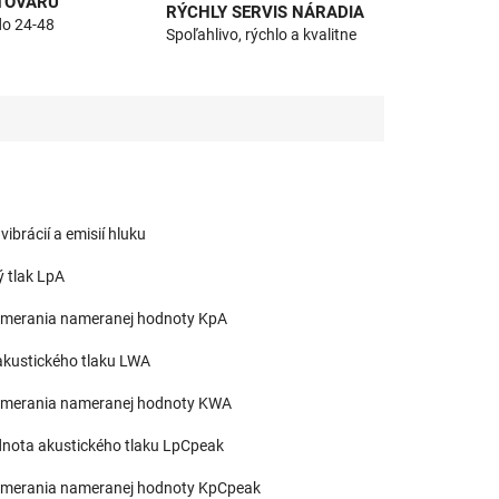
 TOVARU
RÝCHLY SERVIS NÁRADIA
do 24-48
Spoľahlivo, rýchlo a kvalitne
ibrácií a emisií hluku
ý tlak LpA
 merania nameranej hodnoty KpA
akustického tlaku LWA
 merania nameranej hodnoty KWA
nota akustického tlaku LpCpeak
 merania nameranej hodnoty KpCpeak