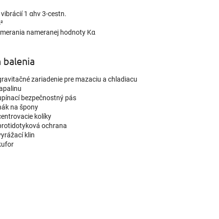
ibrácií 1 αhv 3-cestn.
²
 merania nameranej hodnoty Kα
 balenia
gravitačné zariadenie pre mazaciu a chladiacu
apalinu
upínací bezpečnostný pás
hák na špony
centrovacie kolíky
protidotyková ochrana
vyrážací klin
kufor