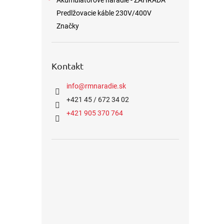
Akumulátorové náradie - ZÁHRADA
Predlžovacie káble 230V/400V
Značky
Kontakt
info
@
rmnaradie.sk
+421 45 / 672 34 02
+421 905 370 764