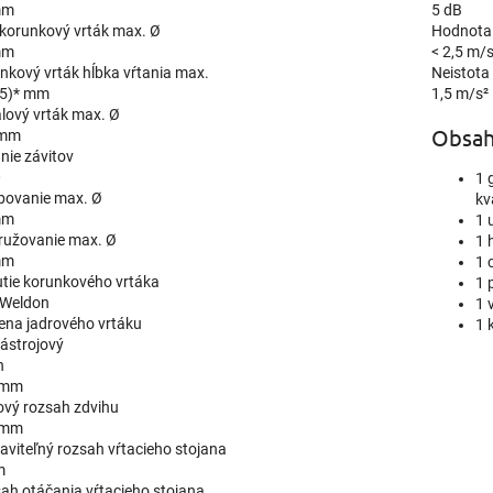
mm
5 dB
korunkový vrták max. Ø
Hodnota v
mm
< 2,5 m/s
nkový vrták hĺbka vŕtania max.
Neistota
5)* mm
1,5 m/s²
álový vrták max. Ø
Obsah
 mm
nie závitov
0
1 
bovanie max. Ø
kv
mm
1 
ružovanie max. Ø
1 
mm
1 
tie korunkového vrtáka
1 
 Weldon
1 
na jadrového vrtáku
1 
ástrojový
h
 mm
ový rozsah zdvihu
 mm
aviteľný rozsah vŕtacieho stojana
m
ah otáčania vŕtacieho stojana