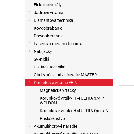
Elektrocentrály
Jadrové vŕtanie
Diamantová technika
Kovoobrábanie
Drevoobrábanie
Laserová meracia technika
Nabíjačky
Svietidlá
Čistiaca technika
Ohrievače a odvlhčovače MASTER
Korunkové vŕtanie FEIN
Magnetické vŕtačky
Korunkové vrtáky HM ULTRA 3/4 in
WELDON
Korunkové vrtáky HM ULTRA QuickIN
Príslušenstvo
Akumulátorové náradie