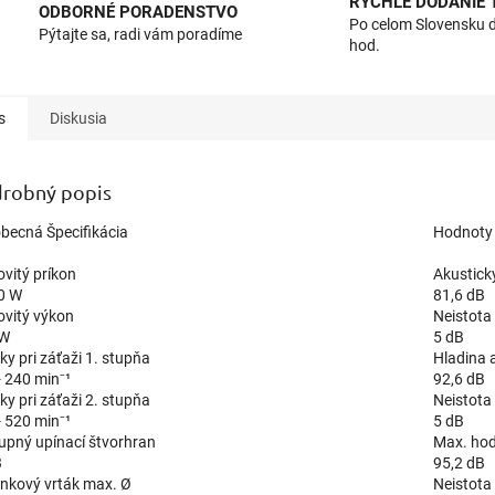
RÝCHLE DODANIE
ODBORNÉ PORADENSTVO
Po celom Slovensku 
Pýtajte sa, radi vám poradíme
hod.
s
Diskusia
robný popis
becná Špecifikácia
Hodnoty v
vitý príkon
Akustick
0 W
81,6 dB
vitý výkon
Neistota
 W
5 dB
ky pri záťaži 1. stupňa
Hladina 
- 240 min⁻¹
92,6 dB
ky pri záťaži 2. stupňa
Neistota
- 520 min⁻¹
5 dB
upný upínací štvorhran
Max. hod
3
95,2 dB
nkový vrták max. Ø
Neistota