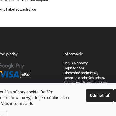
ojný kábel so zástrčkou
né platby
Informácie
Servis a opravy
Napíšte nám
Obchodné podmienky
Ochrana osobných údajov
Zásady používania cookies
oužíva súbory cookie. Ďalším
Odmietnuť
m tohto webu vyjadrujete súhlas s ich
 Viac informácií
tu
.