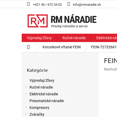
Prejsť
+421 45 / 672 34 02
info@rmnaradie.sk
na
obsah
Výpredaj/Zľavy
Ručné náradie
Elektrické ná
Domov
Korunkové vŕtanie FEIN
FEIN-72732661
B
FEI
o
Preskočiť
č
Priemer
Kategórie
Neohod
kategórie
n
hodnote
ý
produkt
Výpredaj/Zľavy
p
je
Ručné náradie
a
0,0
z
n
Elektrické náradie
5
e
Pneumatické náradie
hviezdič
l
Kompresory
Zváračky