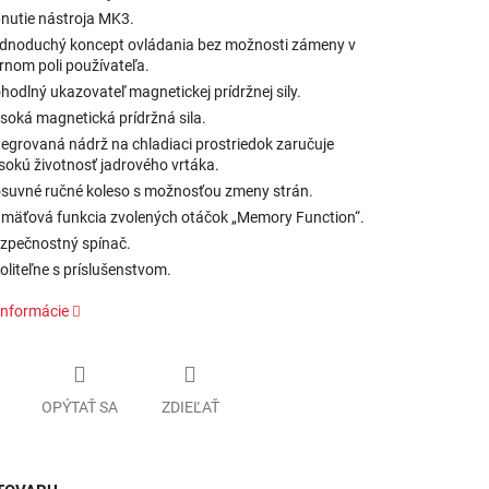
nutie nástroja MK3.
dnoduchý koncept ovládania bez možnosti zámeny v
rnom poli používateľa.
hodlný ukazovateľ magnetickej prídržnej sily.
soká magnetická prídržná sila.
tegrovaná nádrž na chladiaci prostriedok zaručuje
sokú životnosť jadrového vrtáka.
suvné ručné koleso s možnosťou zmeny strán.
mäťová funkcia zvolených otáčok „Memory Function“.
zpečnostný spínač.
voliteľne s príslušenstvom.
informácie
OPÝTAŤ SA
ZDIEĽAŤ