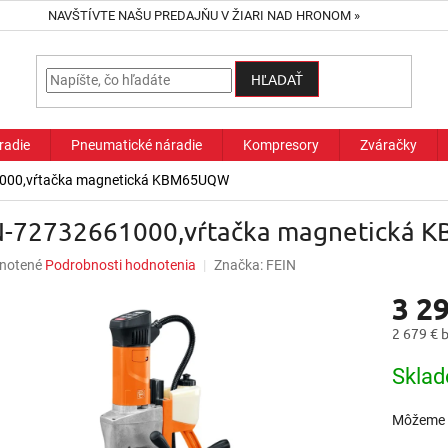
NAVŠTÍVTE NAŠU PREDAJŇU V ŽIARI NAD HRONOM »
HĽADAŤ
radie
Pneumatické náradie
Kompresory
Zváračky
000,vŕtačka magnetická KBM65UQW
N-72732661000,vŕtačka magnetická
né
notené
Podrobnosti hodnotenia
Značka:
FEIN
nie
3 29
u
2 679 € 
Jednotk
Sklad
cena:
iek.
Môžeme d