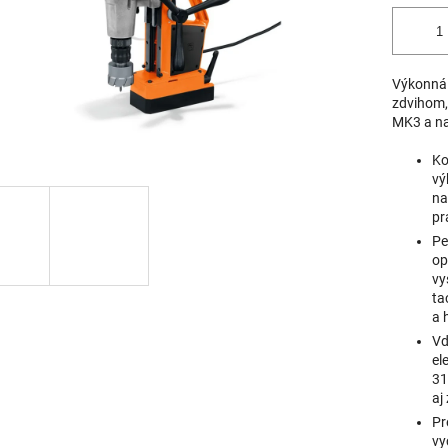
Výkonná 
zdvihom,
MK3 a naj
Ko
vý
na
pr
Pe
op
vy
ta
a 
Vď
el
31
aj
Pr
vy