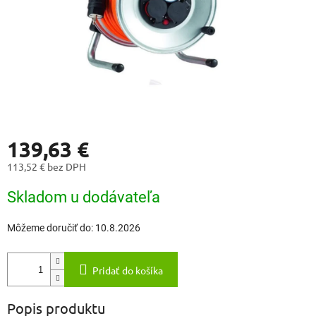
139,63 €
113,52 € bez DPH
Jednotková
Skladom u dodávateľa
cena:
Môžeme doručiť do:
10.8.2026
Pridať do košíka
Popis produktu