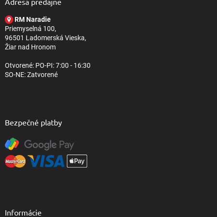
ä
Adresa predajne
t
RM Naradie
i
Priemyselná 100,
e
96501 Ladomerská Vieska,
Žiar nad Hronom
Otvorené: PO-PI: 7:00 - 16:30
SO-NE: Zatvorené
Bezpečné platby
Informácie