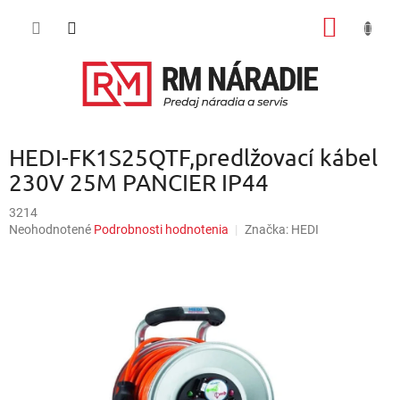
Prejsť
NÁKU
na
obsah
KOŠÍK
HEDI-FK1S25QTF,predlžovací kábel
230V 25M PANCIER IP44
3214
Priemerné
Neohodnotené
Podrobnosti hodnotenia
Značka:
HEDI
hodnotenie
produktu
je
0,0
z
5
hviezdičiek.