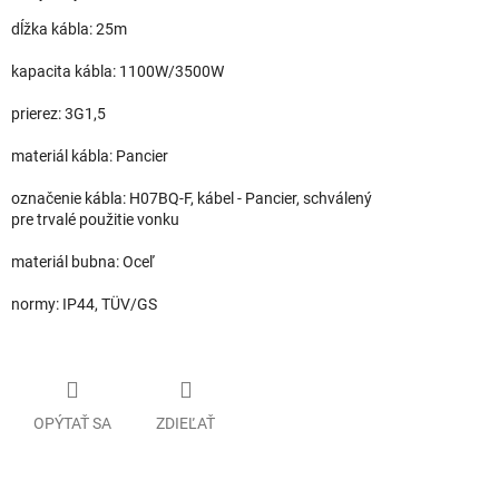
dĺžka kábla: 25m
kapacita kábla: 1100W/3500W
prierez: 3G1,5
materiál kábla: Pancier
označenie kábla: H07BQ-F, kábel - Pancier, schválený
pre trvalé použitie vonku
materiál bubna: Oceľ
normy: IP44, TÜV/GS
OPÝTAŤ SA
ZDIEĽAŤ