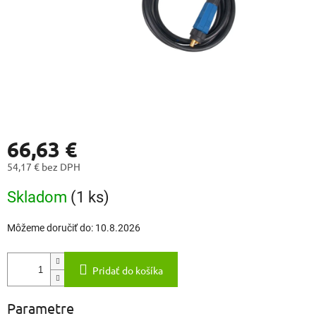
66,63 €
54,17 € bez DPH
Jednotková
Skladom
(1 ks)
cena:
Môžeme doručiť do:
10.8.2026
Pridať do košíka
Parametre