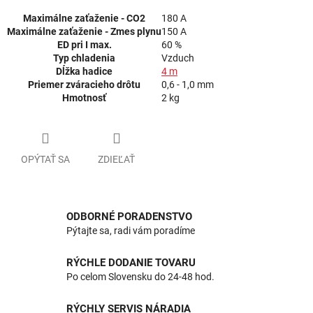
Maximálne zaťaženie - CO2
180 A
Maximálne zaťaženie - Zmes plynu
150 A
ED pri I max.
60 %
Typ chladenia
Vzduch
Dĺžka hadice
4 m
Priemer zváracieho drôtu
0,6 - 1,0 mm
Hmotnosť
2 kg
OPÝTAŤ SA
ZDIEĽAŤ
ODBORNÉ PORADENSTVO
Pýtajte sa, radi vám poradíme
RÝCHLE DODANIE TOVARU
Po celom Slovensku do 24-48 hod.
RÝCHLY SERVIS NÁRADIA