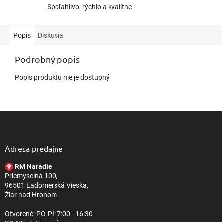
Spoľahlivo, rýchlo a kvalitne
Popis
Diskusia
Podrobný popis
Popis produktu nie je dostupný
Z
á
p
ä
Adresa predajne
t
RM Naradie
i
Priemyselná 100,
e
96501 Ladomerská Vieska,
Žiar nad Hronom
Otvorené: PO-PI: 7:00 - 16:30