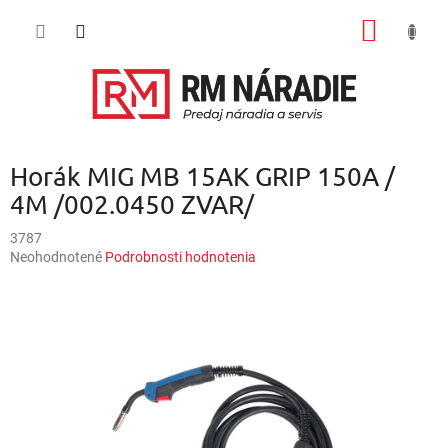
Prejsť
NÁKU
na
obsah
KOŠÍK
Horák MIG MB 15AK GRIP 150A /
4M /002.0450 ZVAR/
3787
Priemerné
Neohodnotené
Podrobnosti hodnotenia
hodnotenie
produktu
je
0,0
z
5
hviezdičiek.