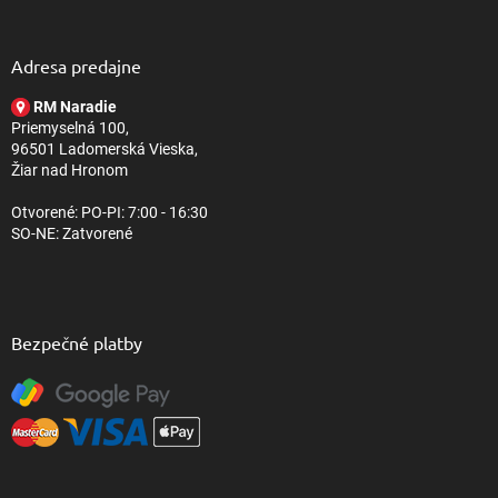
á
p
ä
Adresa predajne
t
RM Naradie
i
Priemyselná 100,
e
96501 Ladomerská Vieska,
Žiar nad Hronom
Otvorené: PO-PI: 7:00 - 16:30
SO-NE: Zatvorené
Bezpečné platby