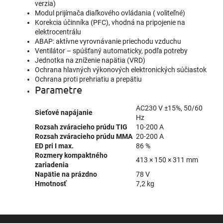
verzia)
Modul prijímača diaľkového ovládania ( voliteľné)
Korekcia účinníka (PFC), vhodná na pripojenie na
elektrocentrálu
ABAP: aktívne vyrovnávanie priechodu vzduchu
Ventilátor – spúšťaný automaticky, podľa potreby
Jednotka na zníženie napätia (VRD)
Ochrana hlavných výkonových elektronických súčiastok
Ochrana proti prehriatiu a prepätiu
Parametre
AC230 V ±15%, 50/60
Sieťové napájanie
Hz
Rozsah zváracieho prúdu TIG
10-200 A
Rozsah zváracieho prúdu MMA
20-200 A
ED pri I max.
86 %
Rozmery kompaktného
413 × 150 × 311 mm
zariadenia
Napätie na prázdno
78 V
Hmotnosť
7,2 kg
Z