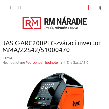
Prejsť
NÁKU
na
obsah
KOŠÍK
JASIC-ARC200PFC-zvárací invertor
MMA/Z2S42/51000470
21594
Priemerné
Neohodnotené
Podrobnosti hodnotenia
Značka:
JASIC
hodnotenie
produktu
je
0,0
z
5
hviezdičiek.