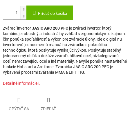
Pridať do košíka
Zvárací invertor
JASIC ARC 200 PFC
je zvárací invertor, ktorý
kombinuje robustný a industriálny vzhľad s ergonomickým dizajnom,
čím ponúka spoľahlivosť a výkon pre zváracie úlohy. Ide o digitálnu
invertorovú jednosmernú manuálnu zváračku s pokročilou
technológiou, ktorá poskytuje vynikajúci výkon. Poskytuje stabilný
jednosmerný oblúk a dokáže zvárať uhlíkovú oceľ, nízkolegovanú
oceľ, nehrdzavejúcu oceľ a iné materiály. Navyše ponúka nastaviteľné
funkcie Hot start a Arc force. Zváračka JASIC ARC 200 PFC je
vybavená procesmi zvárania MMA a LIFT TIG.
Detailné informácie
OPÝTAŤ SA
ZDIEĽAŤ