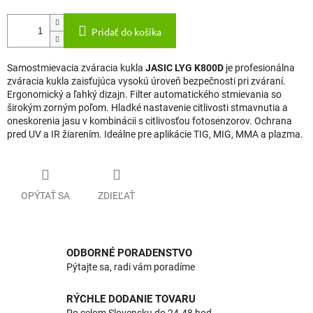
Pridať do košíka
Samostmievacia zváracia kukla
JASIC LYG K800D
je profesionálna
zváracia kukla zaisťujúca vysokú úroveň bezpečnosti pri zváraní.
Ergonomický a ľahký dizajn. Filter automatického stmievania so
širokým zorným poľom. Hladké nastavenie citlivosti stmavnutia a
oneskorenia jasu v kombinácii s citlivosťou fotosenzorov. Ochrana
pred UV a IR žiarením. Ideálne pre aplikácie TIG, MIG, MMA a plazma.
OPÝTAŤ SA
ZDIEĽAŤ
ODBORNÉ PORADENSTVO
Pýtajte sa, radi vám poradíme
RÝCHLE DODANIE TOVARU