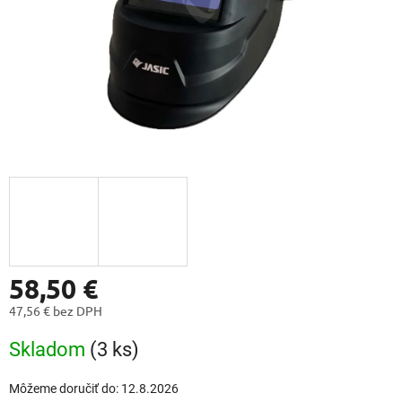
58,50 €
47,56 € bez DPH
Jednotková
Skladom
(3 ks)
cena:
Môžeme doručiť do:
12.8.2026