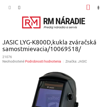
Prejsť
NÁKU
na
obsah
KOŠÍK
JASIC LYG-K800D,kukla zváračská
samostmievacia/10069518/
21076
Priemerné
Neohodnotené
Podrobnosti hodnotenia
Značka:
JASIC
hodnotenie
produktu
je
0,0
z
5
hviezdičiek.