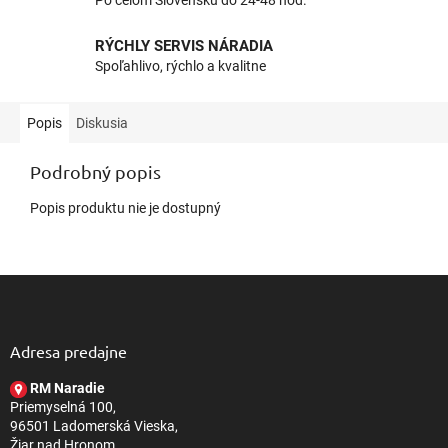
Po celom Slovensku do 24-48 hod.
RÝCHLY SERVIS NÁRADIA
Spoľahlivo, rýchlo a kvalitne
Popis
Diskusia
Podrobný popis
Popis produktu nie je dostupný
Z
á
p
ä
Adresa predajne
t
RM Naradie
i
Priemyselná 100,
e
96501 Ladomerská Vieska,
Žiar nad Hronom