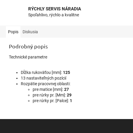
RÝCHLY SERVIS NÁRADIA
Spoľahlivo, rýchlo a kvalitne
Popis
Diskusia
Podrobný popis
Technické parametre
Dĺžka rukoväťou [mm]:
125
13 nastaviteľných pozícií
Rozpätie pracovnej oblasti:
pre matice [mm]:
27
pre rúrky pr. [Mm]:
29
pre rúrky pr. [Palce]:
1
Z
á