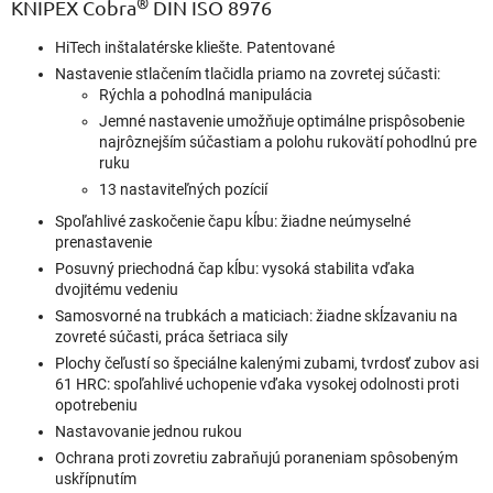
®
KNIPEX Cobra
DIN ISO 8976
HiTech inštalatérske kliešte. Patentované
Nastavenie stlačením tlačidla priamo na zovretej súčasti:
Rýchla a pohodlná manipulácia
Jemné nastavenie umožňuje optimálne prispôsobenie
najrôznejším súčastiam a polohu rukovätí pohodlnú pre
ruku
13 nastaviteľných pozícií
Spoľahlivé zaskočenie čapu kĺbu: žiadne neúmyselné
prenastavenie
Posuvný priechodná čap kĺbu: vysoká stabilita vďaka
dvojitému vedeniu
Samosvorné na trubkách a maticiach: žiadne skĺzavaniu na
zovreté súčasti, práca šetriaca sily
Plochy čeľustí so špeciálne kalenými zubami, tvrdosť zubov asi
61 HRC: spoľahlivé uchopenie vďaka vysokej odolnosti proti
opotrebeniu
Nastavovanie jednou rukou
Ochrana proti zovretiu zabraňujú poraneniam spôsobeným
uskřípnutím