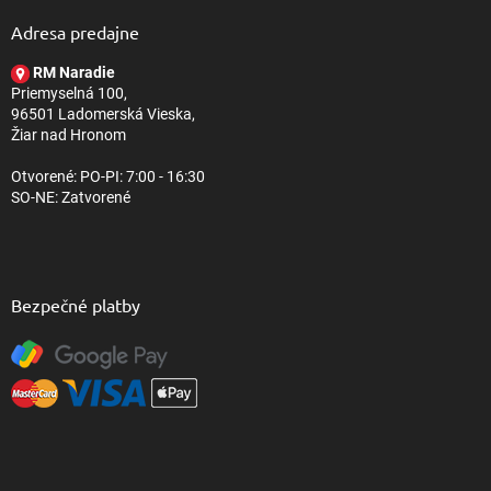
p
ä
Adresa predajne
t
RM Naradie
i
Priemyselná 100,
e
96501 Ladomerská Vieska,
Žiar nad Hronom
Otvorené: PO-PI: 7:00 - 16:30
SO-NE: Zatvorené
Bezpečné platby