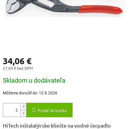
34,06 €
27,69 € bez DPH
Jednotková
Skladom u dodávateľa
cena:
Môžeme doručiť do:
12.8.2026
Pridať do košíka
HiTech inštalatérske kliešte na vodné čerpadlo