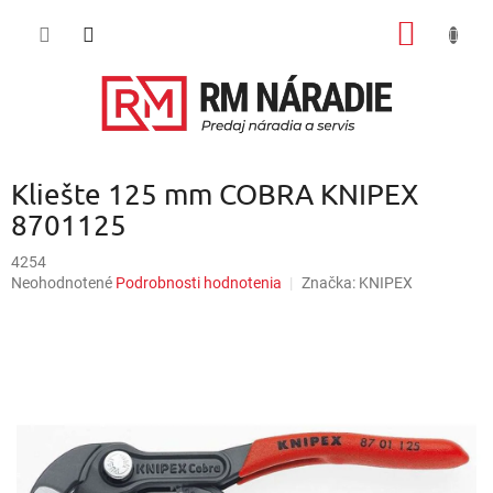
Prejsť
NÁKU
na
obsah
KOŠÍK
Kliešte 125 mm COBRA KNIPEX
8701125
4254
Priemerné
Neohodnotené
Podrobnosti hodnotenia
Značka:
KNIPEX
hodnotenie
produktu
je
0,0
z
5
hviezdičiek.