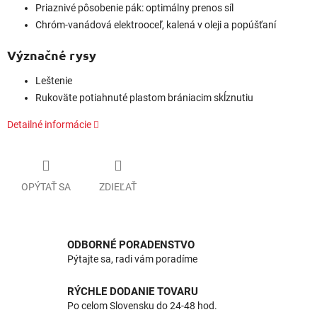
Priaznivé pôsobenie pák: optimálny prenos síl
Chróm-vanádová elektrooceľ, kalená v oleji a popúšťaní
Význačné rysy
Leštenie
Rukoväte potiahnuté plastom brániacim skĺznutiu
Detailné informácie
OPÝTAŤ SA
ZDIEĽAŤ
ODBORNÉ PORADENSTVO
Pýtajte sa, radi vám poradíme
RÝCHLE DODANIE TOVARU
Po celom Slovensku do 24-48 hod.