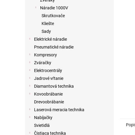
Zveráky
Náradie 1000V
Skrutkovače
Kliešte
Sady
Elektrické náradie
Pneumatické náradie
Kompresory
Zváračky
Elektrocentrály
Jadrové vŕtanie
Diamantová technika
Kovoobrábanie
Drevoobrábanie
Laserová meracia technika
Nabíjačky
Popi
Svietidlá
Čistiaca technika