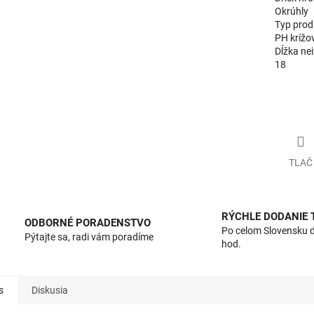
Okrúhly
Typ prod
PH krížo
Dĺžka nei
18
TLAČ
RÝCHLE DODANIE
ODBORNÉ PORADENSTVO
Po celom Slovensku 
Pýtajte sa, radi vám poradíme
hod.
s
Diskusia