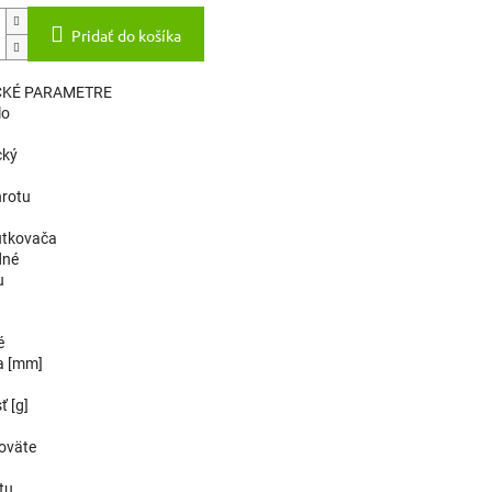
Pridať do košíka
CKÉ PARAMETRE
lo
cký
hrotu
utkovača
dné
u
é
la [mm]
 [g]
koväte
tu