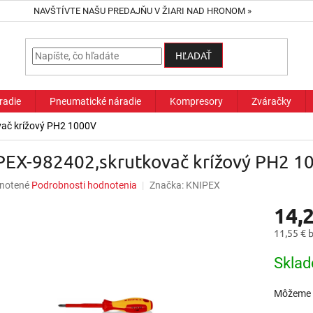
NAVŠTÍVTE NAŠU PREDAJŇU V ŽIARI NAD HRONOM »
HĽADAŤ
radie
Pneumatické náradie
Kompresory
Zváračky
ač krížový PH2 1000V
PEX-982402,skrutkovač krížový PH2 1
né
notené
Podrobnosti hodnotenia
Značka:
KNIPEX
nie
14,
u
11,55 € 
Jednotk
Sklad
cena:
iek.
Môžeme d