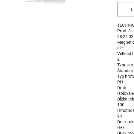
TECHNI
Prod. čís
98 24 02
Magneti
nie
Veľkosť 
2
Tvar skr
Štandar
Typ hrot
PH
Druh
Izolovan
Dĺžka te
100
Hmotnosť
94
Driek ru
Hex
Driek hro