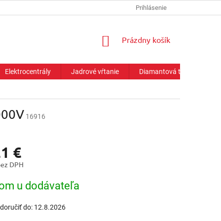
Prihlásenie
NÁKUPNÝ
Prázdny košík
KOŠÍK
Elektrocentrály
Jadrové vŕtanie
Diamantová technika
000V
16916
21 €
bez DPH
ová
om u dodávateľa
oručiť do:
12.8.2026