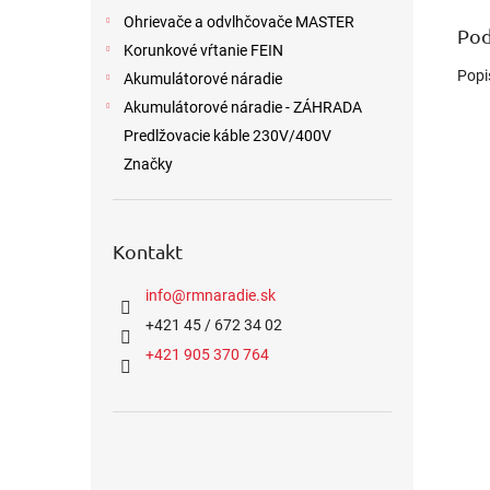
Ohrievače a odvlhčovače MASTER
Pod
Korunkové vŕtanie FEIN
Popi
Akumulátorové náradie
Akumulátorové náradie - ZÁHRADA
Predlžovacie káble 230V/400V
Značky
Kontakt
info
@
rmnaradie.sk
+421 45 / 672 34 02
+421 905 370 764