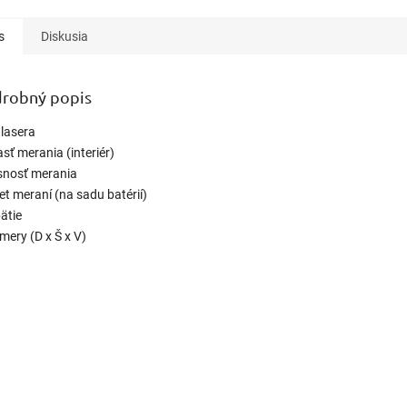
s
Diskusia
robný popis
 lasera
sť merania (interiér)
snosť merania
t meraní (na sadu batérií)
ätie
mery (D x Š x V)