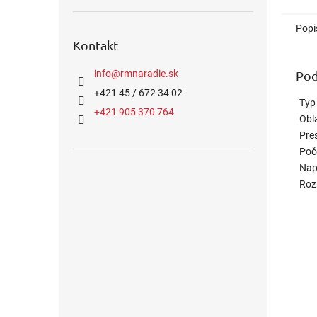
Popi
Kontakt
Pod
info
@
rmnaradie.sk
+421 45 / 672 34 02
Typ
+421 905 370 764
Obla
Pre
Poče
Nap
Roz