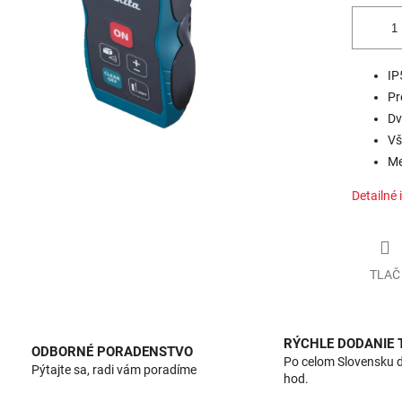
IP
Pr
Dv
Vš
Me
Detailné 
TLAČ
RÝCHLE DODANIE
ODBORNÉ PORADENSTVO
Po celom Slovensku 
Pýtajte sa, radi vám poradíme
hod.