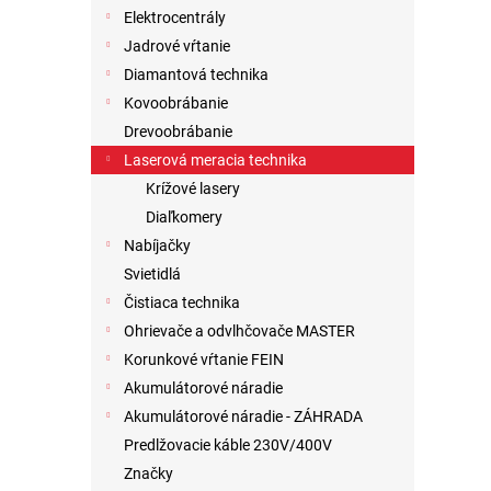
Elektrocentrály
Jadrové vŕtanie
Diamantová technika
Kovoobrábanie
Drevoobrábanie
Laserová meracia technika
Krížové lasery
Diaľkomery
Nabíjačky
Svietidlá
Čistiaca technika
Ohrievače a odvlhčovače MASTER
Korunkové vŕtanie FEIN
Akumulátorové náradie
Akumulátorové náradie - ZÁHRADA
Predlžovacie káble 230V/400V
Značky