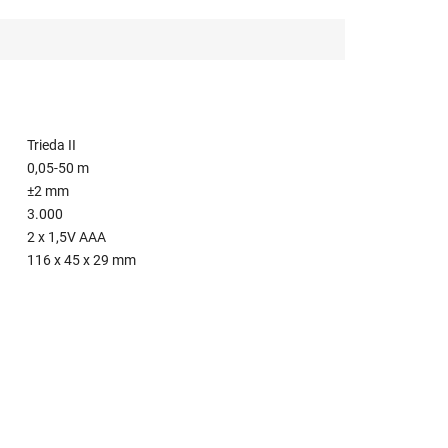
Trieda II
0,05-50 m
±2 mm
3.000
2 x 1,5V AAA
116 x 45 x 29 mm