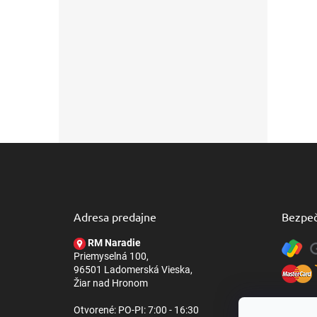
Z
á
p
ä
t
Adresa predajne
Bezpeč
i
e
RM Naradie
Priemyselná 100,
96501 Ladomerská Vieska,
Žiar nad Hronom
Otvorené: PO-PI: 7:00 - 16:30