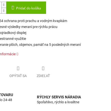
Pridať do košíka
54 ochrana proti prachu a vodným kvapkám
esné výsledky meraní pre rýchlu prácu
ojriadkový displej
estranné využitie
ranie plôch, objemov, pamäť na 5 posledných meraní
informácie
OPÝTAŤ SA
ZDIEĽAŤ
 TOVARU
RÝCHLY SERVIS NÁRADIA
do 24-48
Spoľahlivo, rýchlo a kvalitne