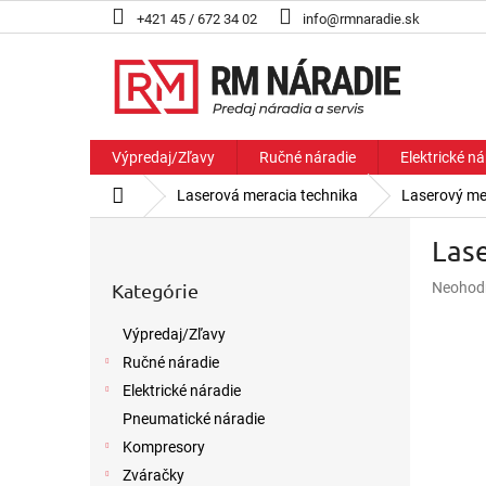
Prejsť
+421 45 / 672 34 02
info@rmnaradie.sk
na
obsah
Výpredaj/Zľavy
Ručné náradie
Elektrické ná
Domov
Laserová meracia technika
Laserový m
B
Las
o
Preskočiť
č
Priemer
Kategórie
Neohod
kategórie
n
hodnote
ý
produkt
Výpredaj/Zľavy
p
je
Ručné náradie
a
0,0
z
n
Elektrické náradie
5
e
Pneumatické náradie
hviezdič
l
Kompresory
Zváračky