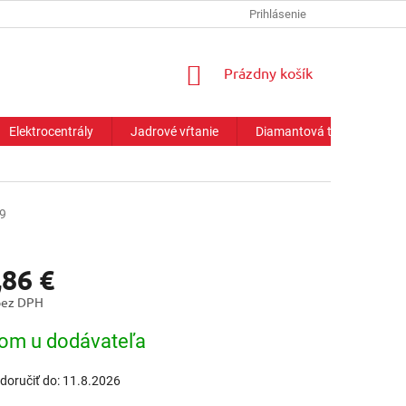
Prihlásenie
NÁKUPNÝ
Prázdny košík
KOŠÍK
Elektrocentrály
Jadrové vŕtanie
Diamantová technika
9
,86 €
bez DPH
ová
om u dodávateľa
oručiť do:
11.8.2026