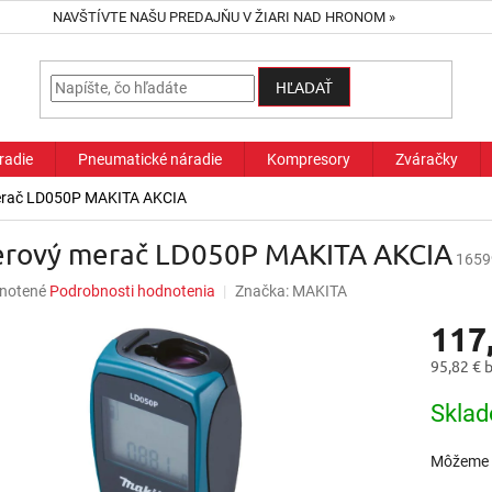
NAVŠTÍVTE NAŠU PREDAJŇU V ŽIARI NAD HRONOM »
HĽADAŤ
radie
Pneumatické náradie
Kompresory
Zváračky
erač LD050P MAKITA AKCIA
erový merač LD050P MAKITA AKCIA
1659
né
notené
Podrobnosti hodnotenia
Značka:
MAKITA
nie
117
u
95,82 € 
Jednotk
Sklad
cena:
iek.
Môžeme d