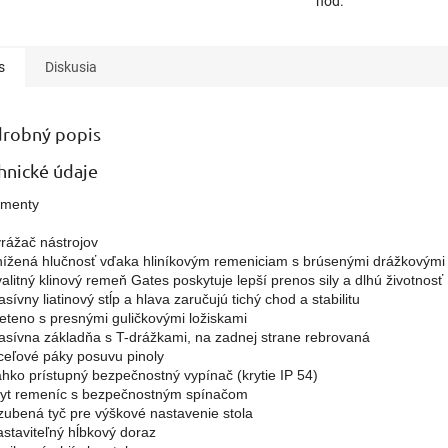
hod.
s
Diskusia
robný popis
echnické údaje
menty

yrážač nástrojov

Znížená hlučnosť vďaka hliníkovým remeniciam s brúsenými drážkovými
Kvalitný klinový remeň Gates poskytuje lepší prenos sily a dlhú životnosť

asívny liatinový stĺp a hlava zaručujú tichý chod a stabilitu

Vreteno s presnými guličkovými ložiskami

Masívna základňa s T-drážkami, na zadnej strane rebrovaná

Oceľové páky posuvu pinoly

Ľahko prístupný bezpečnostný vypínač (krytie IP 54)

Kryt remeníc s bezpečnostným spínačom

Ozubená tyč pre výškové nastavenie stola

astaviteľný hĺbkový doraz
