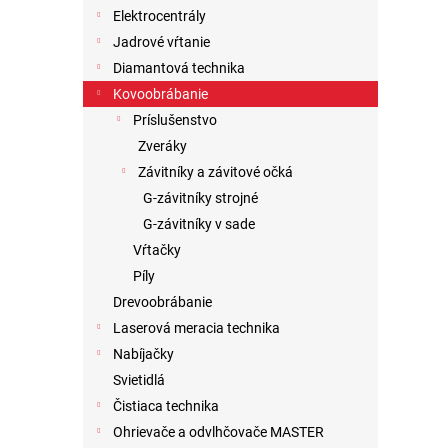
Elektrocentrály
Jadrové vŕtanie
Diamantová technika
Kovoobrábanie
Príslušenstvo
Zveráky
Závitníky a závitové očká
G-závitníky strojné
G-závitníky v sade
Vŕtačky
Píly
Drevoobrábanie
Laserová meracia technika
Nabíjačky
Svietidlá
Čistiaca technika
Ohrievače a odvlhčovače MASTER