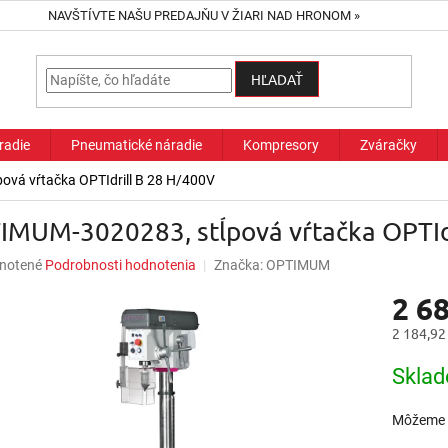
NAVŠTÍVTE NAŠU PREDAJŇU V ŽIARI NAD HRONOM »
HĽADAŤ
radie
Pneumatické náradie
Kompresory
Zváračky
vá vŕtačka OPTIdrill B 28 H/400V
IMUM-3020283, stĺpová vŕtačka OPTId
né
notené
Podrobnosti hodnotenia
Značka:
OPTIMUM
nie
2 68
u
2 184,92
Jednotk
Sklad
cena:
iek.
Môžeme d