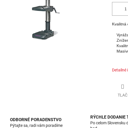
Kvalitná
    Vyráž
    Zníž
    Kvali
    Masív
Detailné 
TLAČ
RÝCHLE DODANIE
ODBORNÉ PORADENSTVO
Po celom Slovensku 
Pýtajte sa, radi vám poradíme