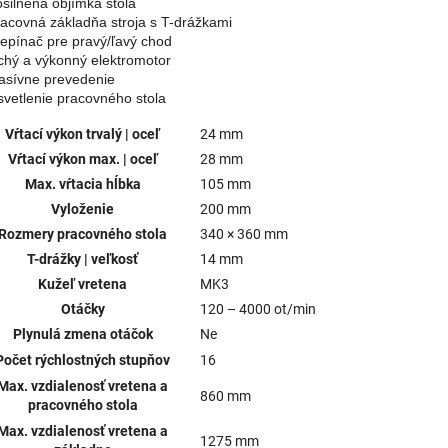
osilnená objímka stola

Pracovná základňa stroja s T-drážkami

Prepínač pre pravý/ľavý chod

Tichý a výkonný elektromotor

Masívne prevedenie

Osvetlenie pracovného stola
Vŕtací výkon trvalý | oceľ
24 mm
Vŕtací výkon max. | oceľ
28 mm
Max. vŕtacia hĺbka
105 mm
Vyloženie
200 mm
Rozmery pracovného stola
340 × 360 mm
T-drážky | veľkosť
14 mm
Kužeľ vretena
MK3
Otáčky
120 – 4000 ot/min
Plynulá zmena otáčok
Ne
Počet rýchlostných stupňov
16
Max. vzdialenosť vretena a
860 mm
pracovného stola
Max. vzdialenosť vretena a
1275 mm