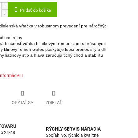
Pridať do košíka
 dielenská vŕtačka v robustnom prevedení pre náročných užívateľov.

ač nástrojov

ená hlučnosť vďaka hliníkovým remeniciam s brúsenými drážkovými uná
tný klinový remeň Gates poskytuje lepší prenos sily a dlhú životnosť

ny liatinový stĺp a hlava zaručujú tichý chod a stabilitu
informácie
OPÝTAŤ SA
ZDIEĽAŤ
 TOVARU
RÝCHLY SERVIS NÁRADIA
do 24-48
Spoľahlivo, rýchlo a kvalitne