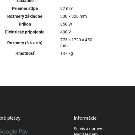
základne
Priemer stĺpa
92 mm
Rozmery základne
300 × 320 mm
Príkon
850 W
Elektrické pripojenie
400 V
775 × 1720 × 450
Rozmery (š × v × h)
mm
Hmotnosť
147 kg
né platby
Informácie
Servis a opravy
Napíšte nám