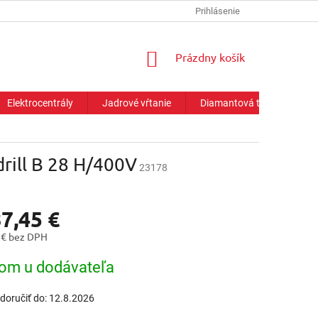
Prihlásenie
NÁKUPNÝ
Prázdny košík
KOŠÍK
Elektrocentrály
Jadrové vŕtanie
Diamantová technika
rill B 28 H/400V
23178
7,45 €
 € bez DPH
ová
om u dodávateľa
oručiť do:
12.8.2026