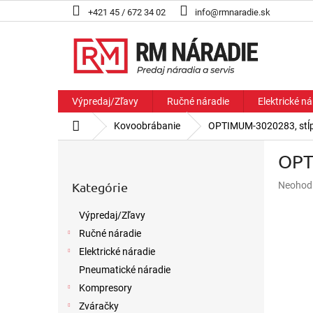
Prejsť
+421 45 / 672 34 02
info@rmnaradie.sk
na
obsah
Výpredaj/Zľavy
Ručné náradie
Elektrické ná
Domov
Kovoobrábanie
OPTIMUM-3020283, stĺpo
B
OPT
o
Preskočiť
č
Priemer
Kategórie
Neohod
kategórie
n
hodnote
ý
produkt
Výpredaj/Zľavy
p
je
Ručné náradie
a
0,0
z
n
Elektrické náradie
5
e
Pneumatické náradie
hviezdič
l
Kompresory
Zváračky