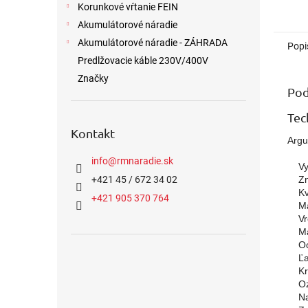
Korunkové vŕtanie FEIN
Akumulátorové náradie
Akumulátorové náradie - ZÁHRADA
Popi
Predlžovacie káble 230V/400V
Značky
Pod
T
Kontakt
Argu
info
@
rmnaradie.sk
    V
    
+421 45 / 672 34 02
    
+421 905 370 764
    M
    
    
    
    
    
    
    N