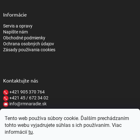
Informácie
Servis a opravy
Napíšte nám
Obchodné podmienky
Ochrana osobných údajov
Zásady používania cookies
Kontaktujte nás
+421 905 370 764
+421 45 / 672 34 02
info@rmnaradie.sk
Tento web používa súbory cookie. Ďalším prechádzaním
tohto webu vyjadrujete súhlas s ich používaním. Viac
informácií
tu
.
Vytvoril Shoptet