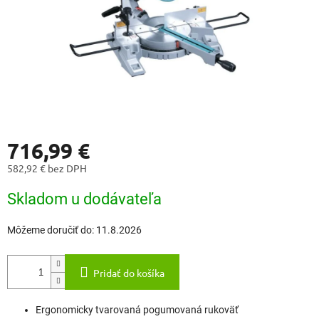
716,99 €
582,92 € bez DPH
Jednotková
Skladom u dodávateľa
cena:
Môžeme doručiť do:
11.8.2026
Pridať do košíka
Ergonomicky tvarovaná pogumovaná rukoväť