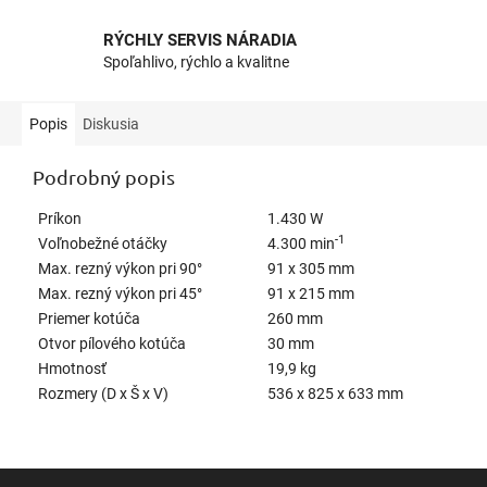
RÝCHLY SERVIS NÁRADIA
Spoľahlivo, rýchlo a kvalitne
Popis
Diskusia
Podrobný popis
Príkon
1.430 W
-1
Voľnobežné otáčky
4.300 min
Max. rezný výkon pri 90°
91 x 305 mm
Max. rezný výkon pri 45°
91 x 215 mm
Priemer kotúča
260 mm
Otvor pílového kotúča
30 mm
Hmotnosť
19,9 kg
Rozmery (D x Š x V)
536 x 825 x 633 mm
Z