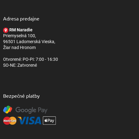
á
p
ä
Adresa predajne
t
RM Naradie
i
Priemyselná 100,
e
96501 Ladomerská Vieska,
Žiar nad Hronom
Otvorené: PO-PI: 7:00 - 16:30
SO-NE: Zatvorené
Bezpečné platby