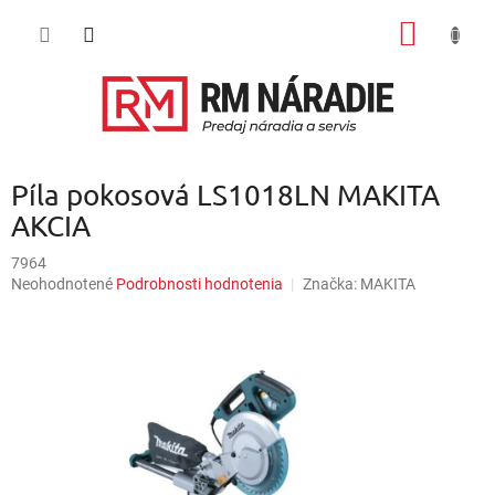
Prejsť
NÁKU
na
obsah
KOŠÍK
Píla pokosová LS1018LN MAKITA
AKCIA
7964
Priemerné
Neohodnotené
Podrobnosti hodnotenia
Značka:
MAKITA
hodnotenie
produktu
je
0,0
z
5
hviezdičiek.