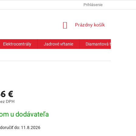
Prihlásenie
NÁKUPNÝ
Prázdny košík
KOŠÍK
Elektrocentrály
Jadrové vŕtanie
Diamantová technika
66 €
bez DPH
ová
om u dodávateľa
oručiť do:
11.8.2026