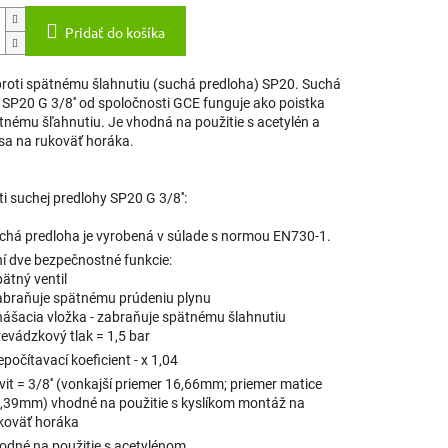
Pridať do košíka
proti spätnému šlahnutiu (suchá predloha) SP20. Suchá
 SP20 G 3/8'' od spoločnosti GCE funguje ako poistka
tnému šľahnutiu. Je vhodná na použitie s acetylén a
sa na rukoväť horáka.
i suchej predlohy SP20 G 3/8'':
chá predloha je vyrobená v súlade s normou EN730-1.
ní dve bezpečnostné funkcie:
pätný ventil
abraňuje spätnému prúdeniu plynu
hášacia vložka - zabraňuje spätnému šlahnutiu
revádzkový tlak = 1,5 bar
epočítavací koeficient - x 1,04
vit = 3/8'' (vonkajší priemer 16,66mm; priemer matice
,39mm) vhodné na použitie s kyslíkom montáž na
koväť horáka
odné na použitie s acetylénom