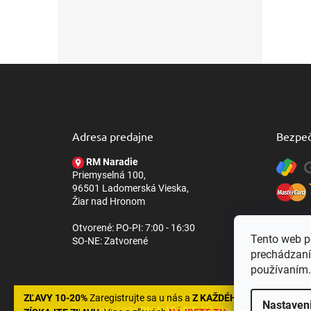
Z
á
p
ä
t
Adresa predajne
Bezpeč
i
e
RM Naradie
Priemyselná 100,
96501 Ladomerská Vieska,
Žiar nad Hronom
Otvorené: PO-PI: 7:00 - 16:30
Tento web p
SO-NE: Zatvorené
prechádzaní
používaním.
ZĽAVY 10-20%
Zaregistrujte sa u nás a
Z KAŽDÉHO NÁKUPU
Nastaven
Copyright 2026
RM NÁRADIE
. Všetky práva vyhradené.