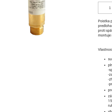
Poistka 
predloha
proti spä
montuje 
Vlastnost
su
pl
-s
-z
-z
-p
pr
zá
15
ru
vh