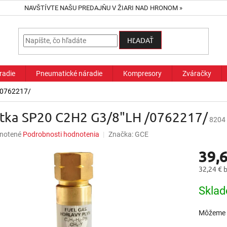
NAVŠTÍVTE NAŠU PREDAJŇU V ŽIARI NAD HRONOM »
HĽADAŤ
radie
Pneumatické náradie
Kompresory
Zváračky
/0762217/
stka SP20 C2H2 G3/8"LH /0762217/
8204
né
notené
Podrobnosti hodnotenia
Značka:
GCE
nie
39,
u
32,24 € 
Jednotk
Sklad
cena:
iek.
Môžeme d