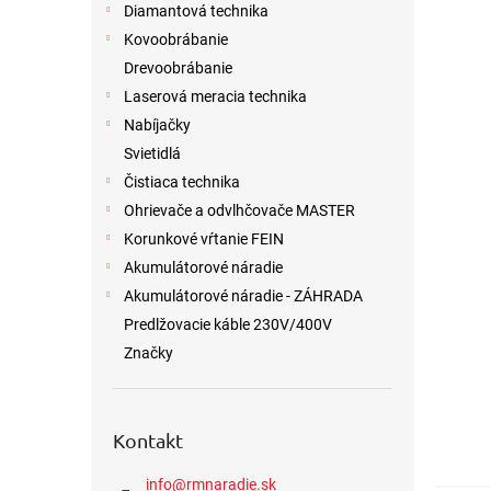
Diamantová technika
Kovoobrábanie
Drevoobrábanie
Laserová meracia technika
Nabíjačky
Svietidlá
Čistiaca technika
Ohrievače a odvlhčovače MASTER
Korunkové vŕtanie FEIN
Akumulátorové náradie
Akumulátorové náradie - ZÁHRADA
Predlžovacie káble 230V/400V
Značky
Kontakt
info
@
rmnaradie.sk