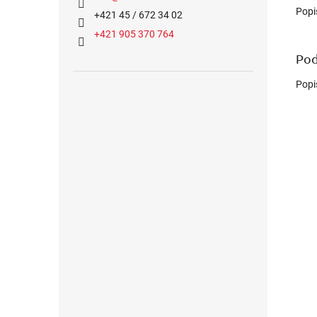
Popi
+421 45 / 672 34 02
+421 905 370 764
Pod
Popi