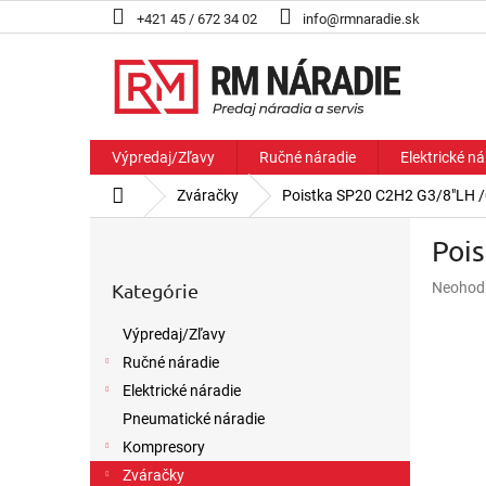
Prejsť
+421 45 / 672 34 02
info@rmnaradie.sk
na
obsah
Výpredaj/Zľavy
Ručné náradie
Elektrické ná
Domov
Zváračky
Poistka SP20 C2H2 G3/8"LH 
B
Poi
o
Preskočiť
č
Priemer
Kategórie
Neohod
kategórie
n
hodnote
ý
produkt
Výpredaj/Zľavy
p
je
Ručné náradie
a
0,0
z
n
Elektrické náradie
5
e
Pneumatické náradie
hviezdič
l
Kompresory
Zváračky