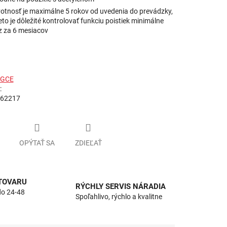
votnosť je maximálne 5 rokov od uvedenia do prevádzky,
eto je dôležité kontrolovať funkciu poistiek minimálne
z za 6 mesiacov
:
62217
OPÝTAŤ SA
ZDIEĽAŤ
 TOVARU
RÝCHLY SERVIS NÁRADIA
do 24-48
Spoľahlivo, rýchlo a kvalitne