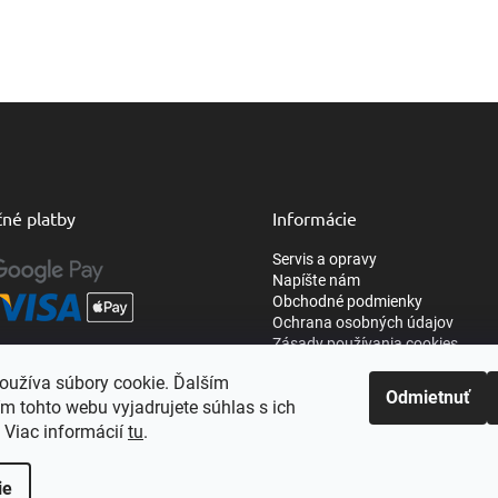
né platby
Informácie
Servis a opravy
Napíšte nám
Obchodné podmienky
Ochrana osobných údajov
Zásady používania cookies
oužíva súbory cookie. Ďalším
Odmietnuť
m tohto webu vyjadrujete súhlas s ich
 Viac informácií
tu
.
ie
Upraviť nastavenie cookies
Nastavenie | Úprava | Custom =
Netmedia s.r.