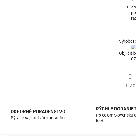
ži
pr
ra
Výrobca:
Obj. čislo
07
TLAČ
RÝCHLE DODANIE
ODBORNÉ PORADENSTVO
Po celom Slovensku 
Pýtajte sa, radi vám poradíme
hod.