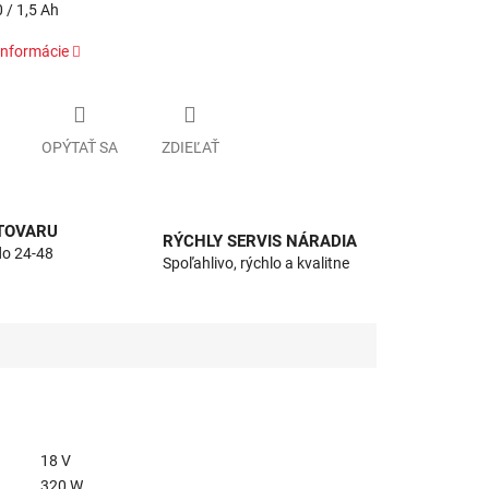
0 / 1,5 Ah
informácie
OPÝTAŤ SA
ZDIEĽAŤ
 TOVARU
RÝCHLY SERVIS NÁRADIA
do 24-48
Spoľahlivo, rýchlo a kvalitne
18 V
320 W