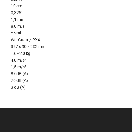
10 cm
0,325"
1,1 mm
8,0 m/s
55 ml
WetGuard/IPX4
357 x 90 x 232 mm
1,6 - 2,0 kg
4,8 m/s²
1,5 m/s²
87 dB (A)
76 dB (A)
3 dB (A)