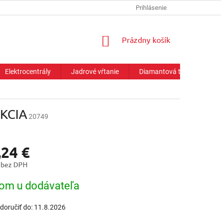
Prihlásenie
NÁKUPNÝ
Prázdny košík
KOŠÍK
Elektrocentrály
Jadrové vŕtanie
Diamantová technika
AKCIA
20749
,24 €
 bez DPH
ová
om u dodávateľa
oručiť do:
11.8.2026