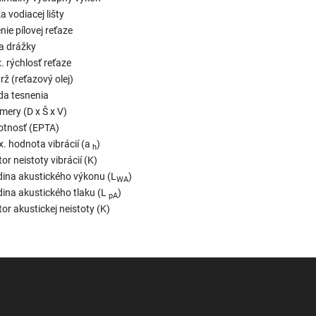
a vodiacej lišty
nie pílovej reťaze
ka drážky
. rýchlosť reťaze
ž (reťazový olej)
eda tesnenia
mery (D x Š x V)
tnosť (EPTA)
x. hodnota vibrácií (a
)
h
or neistoty vibrácií (K)
dina akustického výkonu (L
)
WA
dina akustického tlaku (L
)
pA
or akustickej neistoty (K)