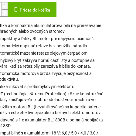
Pridať do košíka
hká a kompaktná akumulátorová píla na prerezávanie
hradných alebo ovocných stromov.
mpaktný a ľahký BL motor pre najvyššiu účinnosť.
tomatický napínač reťaze bez použitia náradia.
tomatické mazanie reťaze olejovým čerpadlom.
hyblivý kryt zakrýva hornú časť lišty a postupne sa
vára, keď sa reťaz píly zarezáva hlbšie do konára.
tomatická motorová brzda zvyšuje bezpečnosť a
oduktivitu.
kká rukoväť s protišmykovým efektom.
T (technológia eXtreme Protection): rôzne konštrukčné
taily zaisťujú veľmi dobrú odolnosť voči prachu a vo
užitím motora BL (bezuhlíkového) sa kapacita batérie
užíva ešte efektívnejšie ako u bežných elektromotorov
dávaná s 1 x akumulátor BL1830B a pomalá nabíjačka
C18SD
mpatibilné s akumulátormi 18 V: 6,0 / 5,0 / 4,0 / 3,0 /