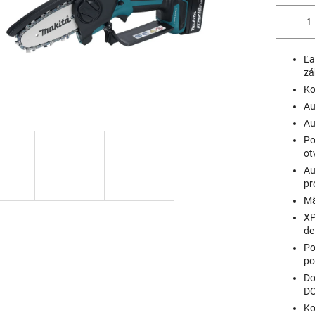
Ľa
zá
Ko
Au
Au
Po
ot
Au
pr
Mä
XP
de
Po
po
Do
D
Ko