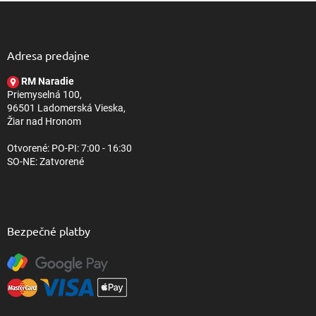
Z
á
p
ä
Adresa predajne
t
RM Naradie
i
Priemyselná 100,
e
96501 Ladomerská Vieska,
Žiar nad Hronom
Otvorené: PO-PI: 7:00 - 16:30
SO-NE: Zatvorené
Bezpečné platby