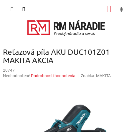
Prejsť
NÁKU
na
obsah
KOŠÍK
Reťazová píla AKU DUC101Z01
MAKITA AKCIA
20747
Priemerné
Neohodnotené
Podrobnosti hodnotenia
Značka:
MAKITA
hodnotenie
produktu
je
0,0
z
5
hviezdičiek.