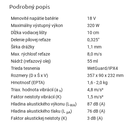
Podrobný popis
Menovité napätie batérie
18 V
Maximálny výstupný výkon
320 W
Dĺžka vodiacej lišty
10 cm
Delenie pílovej reťaze
0,325"
Šírka drážky
1,1 mm
Max. rýchlosť reťaze
8,0 m/s
Nádrž (reťazový olej)
55 ml
Trieda tesnenia
WetGuard/IPX4
Rozmery (D x Š x V)
357 x 90 x 232 mm
Hmotnosť (EPTA)
1,6 - 2,0 kg
Triax. hodnota vibrácií (a
)
4,8 m/s²
h
Faktor neistoty vibrácií (K)
1,5 m/s²
Hladina akustického výkonu (L
)
87 dB (A)
WA
Hladina akustického tlaku (L
)
76 dB (A)
pA
Faktor akustickej neistoty (K)
3 dB (A)