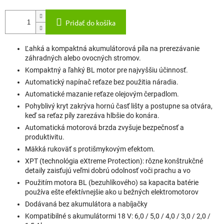
Pridať do košíka
Ľahká a kompaktná akumulátorová píla na prerezávanie
záhradných alebo ovocných stromov.
Kompaktný a ľahký BL motor pre najvyššiu účinnosť.
Automatický napínač reťaze bez použitia náradia.
Automatické mazanie reťaze olejovým čerpadlom.
Pohyblivý kryt zakrýva hornú časť lišty a postupne sa otvára,
keď sa reťaz píly zarezáva hlbšie do konára.
Automatická motorová brzda zvyšuje bezpečnosť a
produktivitu.
Mäkká rukoväť s protišmykovým efektom.
XPT (technológia eXtreme Protection): rôzne konštrukčné
detaily zaisťujú veľmi dobrú odolnosť voči prachu a vo
Použitím motora BL (bezuhlíkového) sa kapacita batérie
používa ešte efektívnejšie ako u bežných elektromotorov
Dodávaná bez akumulátora a nabíjačky
Kompatibilné s akumulátormi 18 V: 6,0 / 5,0 / 4,0 / 3,0 / 2,0 /