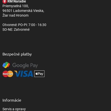
RM Naradie
i
Priemyselná 100,
e
96501 Ladomerská Vieska,
Žiar nad Hronom
Otvorené: PO-PI: 7:00 - 16:30
SO-NE: Zatvorené
Bezpečné platby
Informácie
Servis a opravy