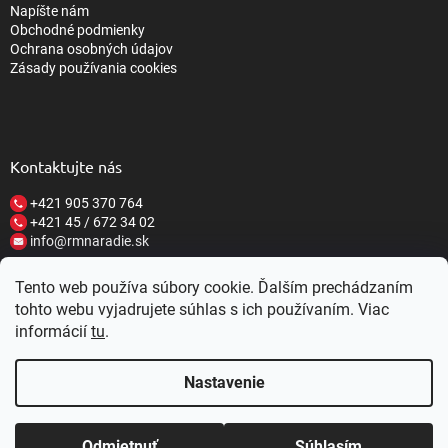
Napíšte nám
Obchodné podmienky
Ochrana osobných údajov
Zásady používania cookies
Kontaktujte nás
+421 905 370 764
+421 45 / 672 34 02
info@rmnaradie.sk
Tento web používa súbory cookie. Ďalším prechádzaním
tohto webu vyjadrujete súhlas s ich používaním. Viac
informácií
tu
.
Vytvoril Shoptet
Nastavenie
Copyright 2026
RM NÁRADIE
. Všetky práva vyhradené.
Upraviť
nastavenie cookies
Nastavenie | Úprava | Custom =
Netmedia
ZĽAVY 10-20%
Zaregistrujte sa u nás a
Z KAŽDÉHO
Odmietnuť
Súhlasím
s.r.o.