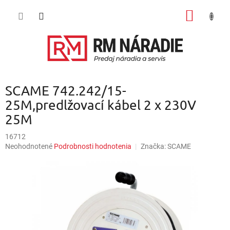
Prejsť
NÁKU
na
obsah
KOŠÍK
SCAME 742.242/15-
25M,predlžovací kábel 2 x 230V
25M
16712
Priemerné
Neohodnotené
Podrobnosti hodnotenia
Značka:
SCAME
hodnotenie
produktu
je
0,0
z
5
hviezdičiek.