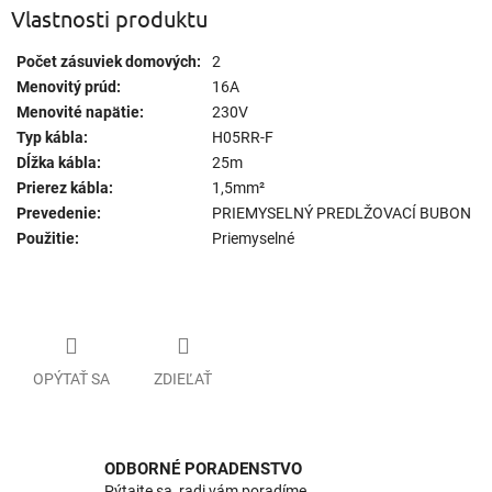
Vlastnosti produktu
Počet zásuviek domových:
2
Menovitý prúd:
16A
Menovité napätie:
230V
Typ kábla:
H05RR-F
Dĺžka kábla:
25m
Prierez kábla:
1,5mm²
Prevedenie:
PRIEMYSELNÝ PREDLŽOVACÍ BUBON
Použitie:
Priemyselné
OPÝTAŤ SA
ZDIEĽAŤ
ODBORNÉ PORADENSTVO
Pýtajte sa, radi vám poradíme