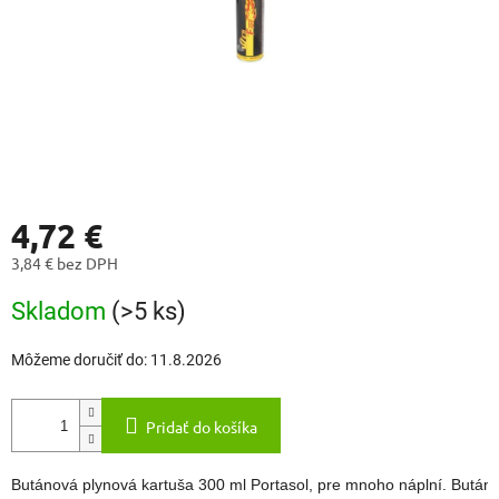
4,72 €
3,84 € bez DPH
Jednotková
Skladom
(>5 ks)
cena:
Môžeme doručiť do:
11.8.2026
Pridať do košíka
Butánová plynová kartuša 300 ml Portasol, pre mnoho náplní. Butáno