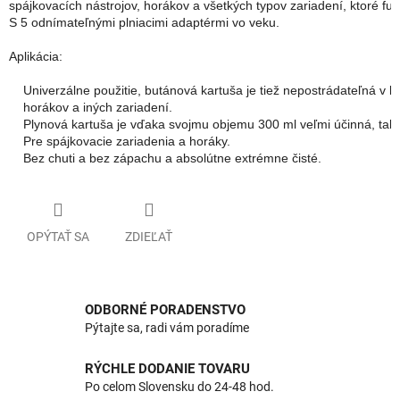
spájkovacích nástrojov, horákov a všetkých typov zariadení, ktoré fun
S 5 odnímateľnými plniacimi adaptérmi vo veku.

Aplikácia:

    Univerzálne použitie, butánová kartuša je tiež nepostrádateľná v 
    horákov a iných zariadení.

    Plynová kartuša je vďaka svojmu objemu 300 ml veľmi účinná, takž
    Pre spájkovacie zariadenia a horáky.

    Bez chuti a bez zápachu a absolútne extrémne čisté.
OPÝTAŤ SA
ZDIEĽAŤ
ODBORNÉ PORADENSTVO
Pýtajte sa, radi vám poradíme
RÝCHLE DODANIE TOVARU
Po celom Slovensku do 24-48 hod.