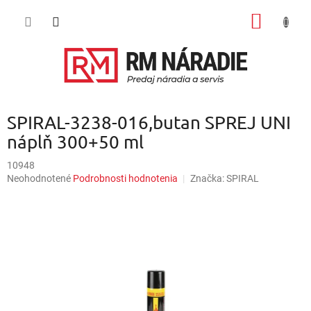
Prejsť
NÁKU
na
obsah
KOŠÍK
SPIRAL-3238-016,butan SPREJ UNI
náplň 300+50 ml
10948
Priemerné
Neohodnotené
Podrobnosti hodnotenia
Značka:
SPIRAL
hodnotenie
produktu
je
0,0
z
5
hviezdičiek.