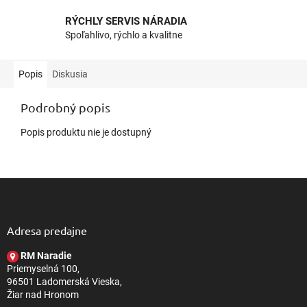
RÝCHLY SERVIS NÁRADIA
Spoľahlivo, rýchlo a kvalitne
Popis
Diskusia
Podrobný popis
Popis produktu nie je dostupný
Z
á
p
ä
Adresa predajne
t
RM Naradie
i
Priemyselná 100,
e
96501 Ladomerská Vieska,
Žiar nad Hronom