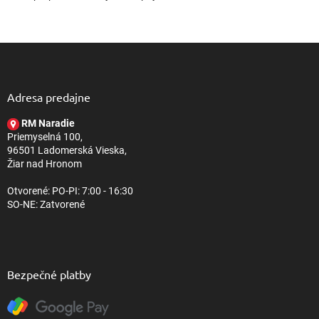
Z
á
p
ä
Adresa predajne
t
RM Naradie
i
Priemyselná 100,
e
96501 Ladomerská Vieska,
Žiar nad Hronom
Otvorené: PO-PI: 7:00 - 16:30
SO-NE: Zatvorené
Bezpečné platby