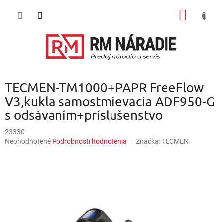
Prejsť
NÁKU
na
obsah
KOŠÍK
TECMEN-TM1000+PAPR FreeFlow
V3,kukla samostmievacia ADF950-G
s odsávaním+príslušenstvo
23330
Priemerné
Neohodnotené
Podrobnosti hodnotenia
Značka:
TECMEN
hodnotenie
produktu
je
0,0
z
5
hviezdičiek.