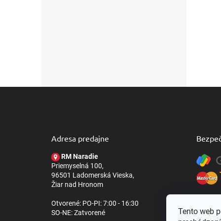
Z
á
p
ä
t
Adresa predajne
Bezpeč
i
e
RM Naradie
Priemyselná 100,
96501 Ladomerská Vieska,
Žiar nad Hronom
Otvorené: PO-PI: 7:00 - 16:30
Tento web p
SO-NE: Zatvorené