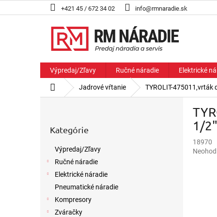
Prejsť
+421 45 / 672 34 02
info@rmnaradie.sk
na
obsah
Výpredaj/Zľavy
Ručné náradie
Elektrické ná
Domov
Jadrové vŕtanie
TYROLIT-475011,vrták 
B
TYR
o
Preskočiť
č
1/2
Kategórie
kategórie
n
18970
ý
Výpredaj/Zľavy
Priemer
Neohod
p
hodnote
Ručné náradie
a
produkt
n
Elektrické náradie
je
e
Pneumatické náradie
0,0
l
z
Kompresory
5
Zváračky
hviezdič