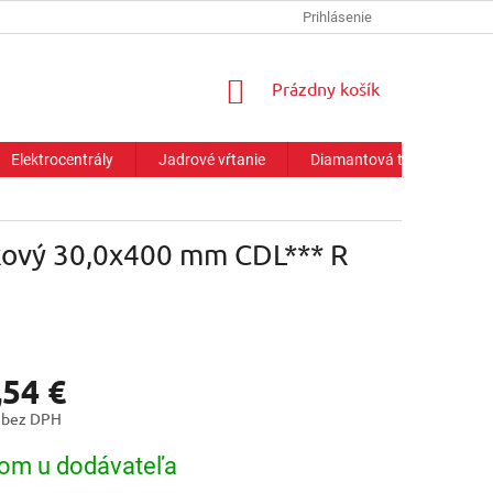
Prihlásenie
NÁKUPNÝ
Prázdny košík
KOŠÍK
Elektrocentrály
Jadrové vŕtanie
Diamantová technika
kový 30,0x400 mm CDL*** R
,54 €
 bez DPH
ová
om u dodávateľa