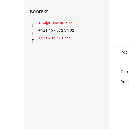
Kontakt
info
@
rmnaradie.sk
+421 45 / 672 34 02
+421 905 370 764
Popi
Pod
Popi