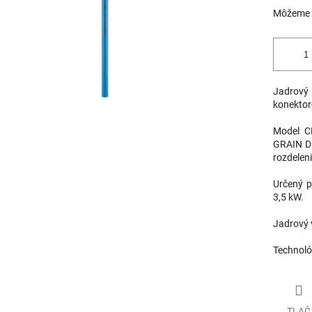
Môžeme d
Jadrový 
konektor
Model C
GRAIN DI
rozdeleni
Určený p
3,5 kW.
Jadrový 
Technoló
TLAČ