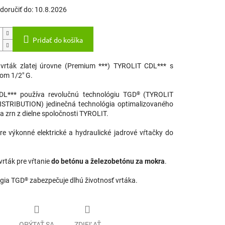
oručiť do:
10.8.2026
Pridať do košíka
vrták zlatej úrovne (Premium ***) TYROLIT CDL*** s
om 1/2" G.
DL*** používa revolučnú technológiu TGD
(TYROLIT
®
STRIBUTION) jedinečná technológia optimalizovaného
a zrn z dielne spoločnosti TYROLIT.
re výkonné elektrické a hydraulické jadrové vŕtačky do
vrták pre vŕtanie
do betónu a železobetónu za mokra
.
gia TGD
zabezpečuje dlhú životnosť vrtáka.
®
OPÝTAŤ SA
ZDIEĽAŤ