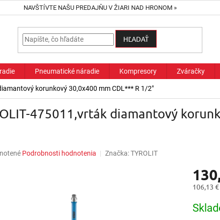
NAVŠTÍVTE NAŠU PREDAJŇU V ŽIARI NAD HRONOM »
HĽADAŤ
radie
Pneumatické náradie
Kompresory
Zváračky
diamantový korunkový 30,0x400 mm CDL*** R 1/2"
OLIT-475011,vrták diamantový korun
"
né
notené
Podrobnosti hodnotenia
Značka:
TYROLIT
nie
130
u
106,13 €
Jednotk
Sklad
cena:
iek.