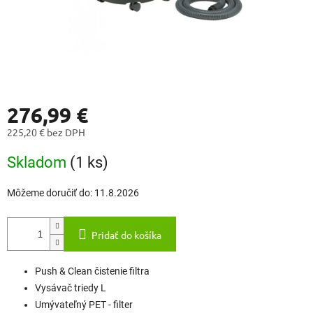
276,99 €
225,20 € bez DPH
Jednotková
Skladom
(1 ks)
cena:
Môžeme doručiť do:
11.8.2026
Pridať do košíka
Push & Clean čistenie filtra
Vysávač triedy L
Umývateľný PET - filter