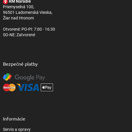
RM Naradie
i
Priemyselná 100,
e
96501 Ladomerská Vieska,
Žiar nad Hronom
Otvorené: PO-PI: 7:00 - 16:30
SO-NE: Zatvorené
Bezpečné platby
Informácie
Servis a opravy