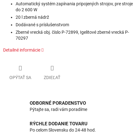
Automatický systém zapínania pripojených strojov, pre stroje
do 2 600 W
20 l zberná nádrž
Dodávané s príslušenstvom
Zberné vrecká obj. číslo P-72899, Igelitové zberné vrecká P-
70297
Detailné informácie
OPÝTAŤ SA
ZDIEĽAŤ
ODBORNÉ PORADENSTVO
Pýtajte sa, radi vám poradíme
RÝCHLE DODANIE TOVARU
Po celom Slovensku do 24-48 hod.