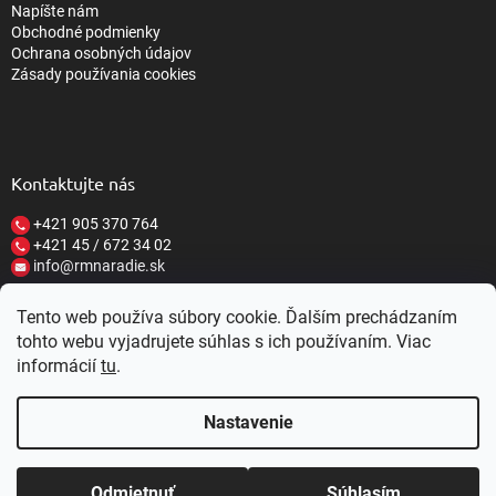
Napíšte nám
Obchodné podmienky
Ochrana osobných údajov
Zásady používania cookies
Kontaktujte nás
+421 905 370 764
+421 45 / 672 34 02
info@rmnaradie.sk
Tento web používa súbory cookie. Ďalším prechádzaním
tohto webu vyjadrujete súhlas s ich používaním. Viac
informácií
tu
.
Vytvoril Shoptet
Nastavenie
Copyright 2026
RM NÁRADIE
. Všetky práva vyhradené.
Upraviť
nastavenie cookies
Nastavenie | Úprava | Custom =
Netmedia
ZĽAVY 10-20%
Zaregistrujte sa u nás a
Z KAŽDÉHO
Odmietnuť
Súhlasím
s.r.o.