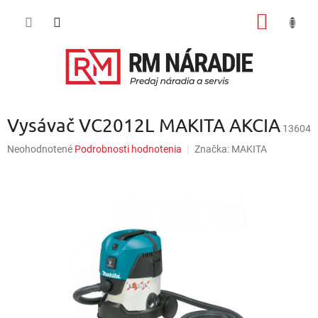
Prejsť
NÁKU
na
obsah
KOŠÍK
Vysávač VC2012L MAKITA AKCIA
13604
Priemerné
Neohodnotené
Podrobnosti hodnotenia
Značka:
MAKITA
hodnotenie
produktu
je
0,0
z
5
hviezdičiek.