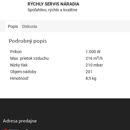
RÝCHLY SERVIS NÁRADIA
Spoľahlivo, rýchlo a kvalitne
Popis
Diskusia
Podrobný popis
Príkon
1.000 W
3
Max. prietok vzduchu
216 m
/h
Nízky tlak
210 mbar
Objem nádoby
20 l
Hmotnosť
8,5 kg
Z
á
p
ä
Adresa predajne
t