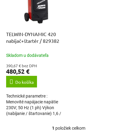
i
p
s
r
p
o
r
d
o
u
d
k
TELWIN-DYNAMIC 420
u
t
nabíjač+štartér / 829382
k
o
t
v
Skladom u dodávateľa
o
390,67 € bez DPH
v
480,52 €
Do košíka
Technické parametre :
Menovité napájacie napätie
230V; 50 Hz (1 ph) Výkon
(nabíjanie / štartovanie) 1,6 /
10 kW Nabíjacie napätie
12/24V Nabíjací prúd 75A
1
položiek celkom
O
Menovitý nabíjací...
v