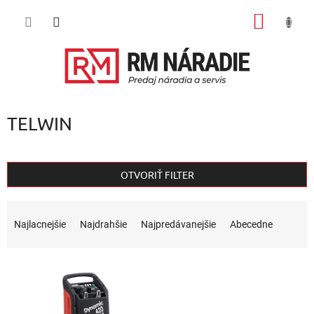
Prejsť
NÁKU
na
obsah
KOŠÍK
TELWIN
OTVORIŤ FILTER
R
a
Najlacnejšie
Najdrahšie
Najpredávanejšie
Abecedne
d
e
V
n
ý
i
p
e