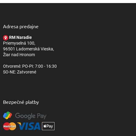
Z
l
á
á
d
p
a
ä
Adresa predajne
c
t
i
RM Naradie
i
e
Priemyselná 100,
e
p
96501 Ladomerská Vieska,
r
Žiar nad Hronom
v
k
Otvorené: PO-PI: 7:00 - 16:30
y
SO-NE: Zatvorené
v
ý
p
i
s
Bezpečné platby
u