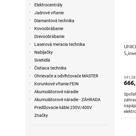
i
p
Elektrocentrály
s
r
p
o
Jadrové vŕtanie
r
d
Diamantová technika
o
u
Kovoobrábanie
d
k
Drevoobrábanie
u
t
Laserová meracia technika
UNIC
k
o
S,inv
Nabíjačky
t
v
o
Svietidlá
v
Čistiaca technika
Ohrievače a odvlhčovače MASTER
541,58
666,
Korunkové vŕtanie FEIN
Akumulátorové náradie
Spoľah
Akumulátorové náradie - ZÁHRADA
záhrad
napája
Predlžovacie káble 230V/400V
elektr
Značky
techno