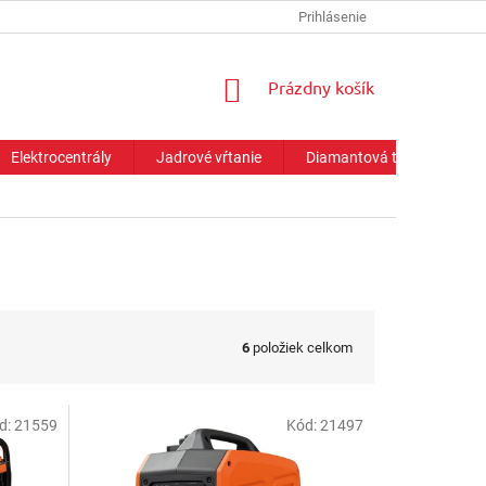
Prihlásenie
NÁKUPNÝ
Prázdny košík
KOŠÍK
Elektrocentrály
Jadrové vŕtanie
Diamantová technika
6
položiek celkom
d:
21559
Kód:
21497