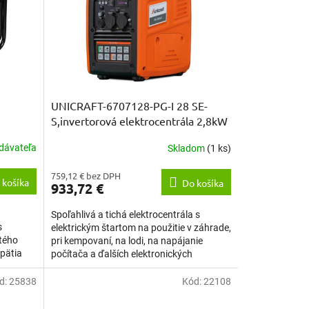
UNICRAFT-6707128-PG-I 28 SE-
S,invertorová elektrocentrála 2,8kW
dávateľa
Skladom
(1 ks)
759,12 € bez DPH
 košíka
Do košíka
933,72 €
Spoľahlivá a tichá elektrocentrála s
s
elektrickým štartom na použitie v záhrade,
tého
pri kempovaní, na lodi, na napájanie
pätia
počítača a ďalších elektronických
zariadení. Moderná...
d:
25838
Kód:
22108