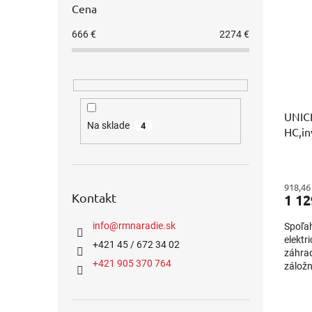
Cena
666
€
2274
€
UNIC
Na sklade
4
HC,in
5,5k
918,46
Kontakt
1 12
info
@
rmnaradie.sk
Spoľah
elektr
+421 45 / 672 34 02
záhrad
+421 905 370 764
záložn
techno