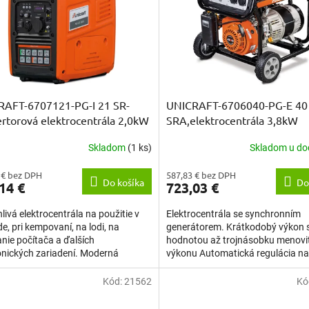
RAFT-6707121-PG-I 21 SR-
UNICRAFT-6706040-PG-E 40
ertorová elektrocentrála 2,0kW
SRA,elektrocentrála 3,8kW
Skladom
(1 ks)
Skladom u do
 € bez DPH
587,83 € bez DPH
Do košíka
Do
14 €
723,03 €
livá elektrocentrála na použitie v
Elektrocentrála se synchronním
e, pri kempovaní, na lodi, na
generátorem. Krátkodobý výkon 
nie počítača a ďalších
hodnotou až trojnásobku menovi
onických zariadení. Moderná
výkonu Automatická regulácia na
lógia invertora (meniča)...
AVR Ochranný istič chráni pred...
Kód:
21562
Kó