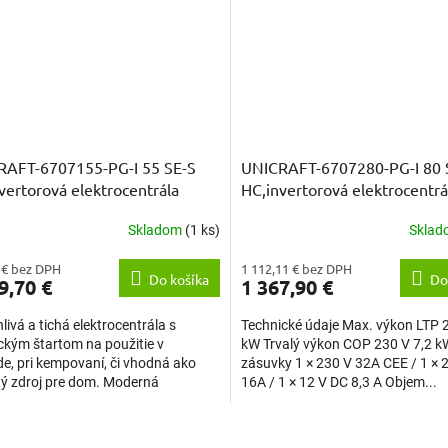
RAFT-6707155-PG-I 55 SE-S
UNICRAFT-6707280-PG-I 80 
vertorová elektrocentrála
HC,invertorová elektrocentrá
W
kW
Skladom
(1 ks)
Skla
 € bez DPH
1 112,11 € bez DPH
Do košíka
Do
9,70 €
1 367,90 €
livá a tichá elektrocentrála s
Technické údaje Max. výkon LTP 
ickým štartom na použitie v
kW Trvalý výkon COP 230 V 7,2 kW
e, pri kempovaní, či vhodná ako
zásuvky 1 × 230 V 32A CEE / 1 × 
ý zdroj pre dom. Moderná
16A / 1 × 12 V DC 8,3 A Objem...
lógia invertora (meniča)...