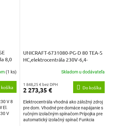
SE
UNICRAFT-6731080-PG-D 80 TEA-S
la 8,0
HC,elektrocentrála 230V-6,4-
7,5kW/400V-7,5-8,8kW
dom
(1 ks)
Skladom u dodávateľa
1 848,25 € bez DPH
 košíka
Do košíka
2 273,35 €
230 V 8
Elektrocentrála vhodná ako záložný zdroj
 El.
pre dom. Vhodné pre domáce napájanie s
230 V
ručným izolačným spínačom Prípojka pre
automatický izolačný spínač Funkcia
Equal Power...