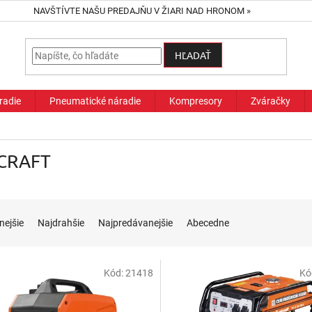
NAVŠTÍVTE NAŠU PREDAJŇU V ŽIARI NAD HRONOM »
HĽADAŤ
radie
Pneumatické náradie
Kompresory
Zváračky
CRAFT
nejšie
Najdrahšie
Najpredávanejšie
Abecedne
Kód:
21418
Kó