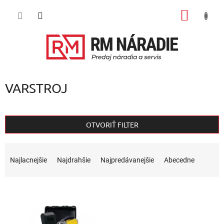
Prejsť
NÁKU
na
obsah
KOŠÍK
VARSTROJ
OTVORIŤ FILTER
R
a
Najlacnejšie
Najdrahšie
Najpredávanejšie
Abecedne
d
e
V
n
ý
i
p
e