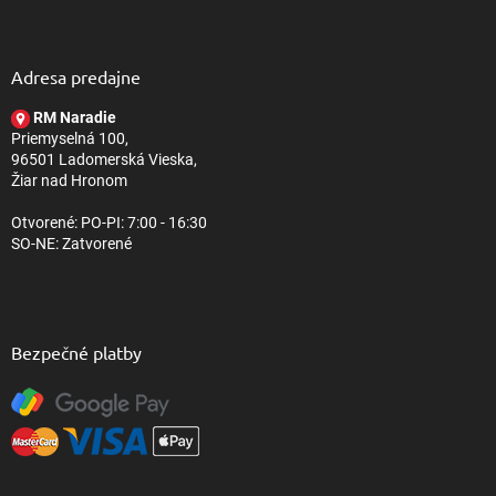
Z
l
á
á
d
p
a
ä
Adresa predajne
c
t
i
RM Naradie
i
e
Priemyselná 100,
e
p
96501 Ladomerská Vieska,
r
Žiar nad Hronom
v
k
Otvorené: PO-PI: 7:00 - 16:30
y
SO-NE: Zatvorené
v
ý
p
i
s
Bezpečné platby
u