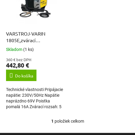
i
p
s
r
p
o
r
d
o
u
d
k
VARSTROJ-VARIN
u
t
1805E,zvárací
k
o
invertor+príslušenstvo
Skladom
(1 ks)
Priemerné
t
v
hodnotenie
o
360 € bez DPH
produktu
442,80 €
v
je
5,0
Do košíka
z
5
Technické vlastnosti Pripájacie
hviezdičiek.
napätie: 230V/50Hz Napätie
naprázdno 69V Poistka
pomalá 16A Zvárací rozsah: 5
– 180 A Intermitencia 60%:
155A Intermitencia 100%:
1
položiek celkom
O
125A...
v