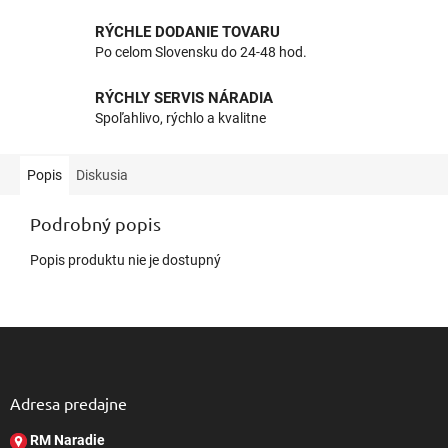
RÝCHLE DODANIE TOVARU
Po celom Slovensku do 24-48 hod.
RÝCHLY SERVIS NÁRADIA
Spoľahlivo, rýchlo a kvalitne
Popis
Diskusia
Podrobný popis
Popis produktu nie je dostupný
Z
á
p
ä
Adresa predajne
t
RM Naradie
i