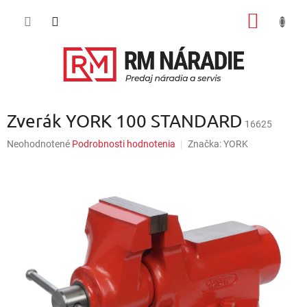
Prejsť
NÁKU
na
obsah
KOŠÍK
Zverák YORK 100 STANDARD
16625
Priemerné
Neohodnotené
Podrobnosti hodnotenia
Značka:
YORK
hodnotenie
produktu
je
0,0
z
5
hviezdičiek.