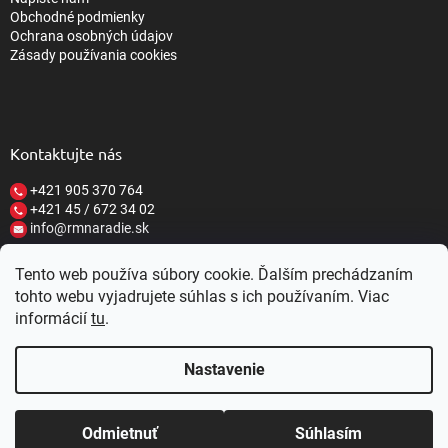
Obchodné podmienky
Ochrana osobných údajov
Zásady používania cookies
Kontaktujte nás
+421 905 370 764
+421 45 / 672 34 02
info@rmnaradie.sk
Tento web používa súbory cookie. Ďalším prechádzaním
tohto webu vyjadrujete súhlas s ich používaním. Viac
informácií
tu
.
Vytvoril Shoptet
Nastavenie
Copyright 2026
RM NÁRADIE
. Všetky práva vyhradené.
Upraviť
nastavenie cookies
Nastavenie | Úprava | Custom =
Netmedia
ZĽAVY 10-20%
Zaregistrujte sa u nás a
Z KAŽDÉHO
Odmietnuť
Súhlasím
s.r.o.
NÁKUPU ZÍSKAJTE ZĽAVU.
Viac o zľavách
NÁJDETE TU »