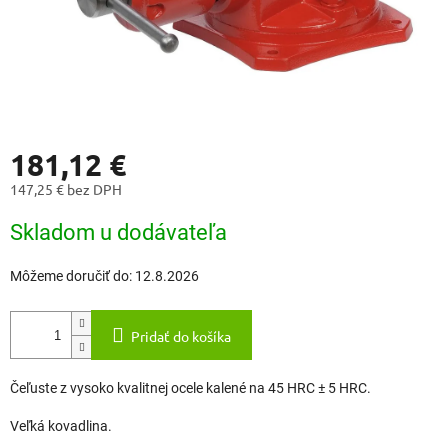
181,12 €
147,25 € bez DPH
Jednotková
Skladom u dodávateľa
cena:
Môžeme doručiť do:
12.8.2026
Pridať do košíka
Čeľuste z vysoko kvalitnej ocele kalené na 45 HRC ± 5 HRC.
Veľká kovadlina.