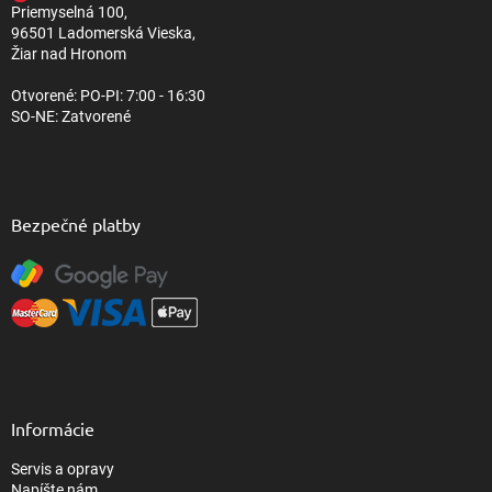
Priemyselná 100,
e
96501 Ladomerská Vieska,
Žiar nad Hronom
Otvorené: PO-PI: 7:00 - 16:30
SO-NE: Zatvorené
Bezpečné platby
Informácie
Servis a opravy
Napíšte nám