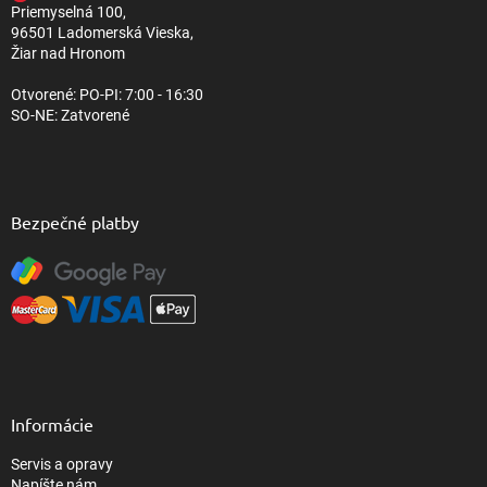
Priemyselná 100,
e
96501 Ladomerská Vieska,
Žiar nad Hronom
Otvorené: PO-PI: 7:00 - 16:30
SO-NE: Zatvorené
Bezpečné platby
Informácie
Servis a opravy
Napíšte nám