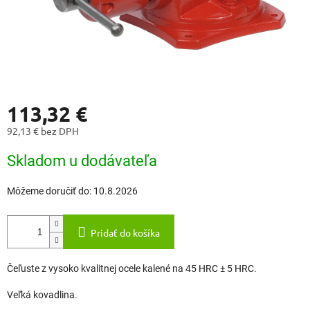
113,32 €
92,13 € bez DPH
Jednotková
Skladom u dodávateľa
cena:
Môžeme doručiť do:
10.8.2026
Pridať do košíka
Čeľuste z vysoko kvalitnej ocele kalené na 45 HRC ± 5 HRC.
Veľká kovadlina.