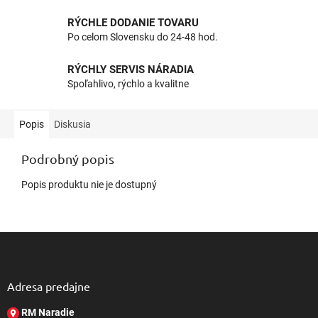
RÝCHLE DODANIE TOVARU
Po celom Slovensku do 24-48 hod.
RÝCHLY SERVIS NÁRADIA
Spoľahlivo, rýchlo a kvalitne
Popis
Diskusia
Podrobný popis
Popis produktu nie je dostupný
Z
á
p
ä
Adresa predajne
t
RM Naradie
i