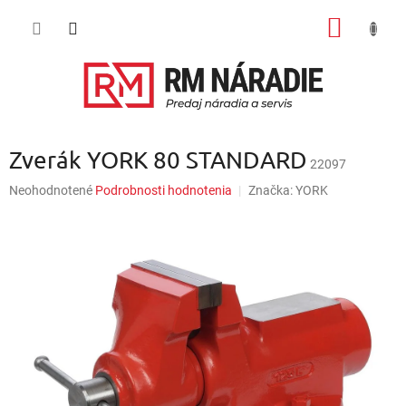
Prejsť
NÁKU
na
obsah
KOŠÍK
Zverák YORK 80 STANDARD
22097
Priemerné
Neohodnotené
Podrobnosti hodnotenia
Značka:
YORK
hodnotenie
produktu
je
0,0
z
5
hviezdičiek.