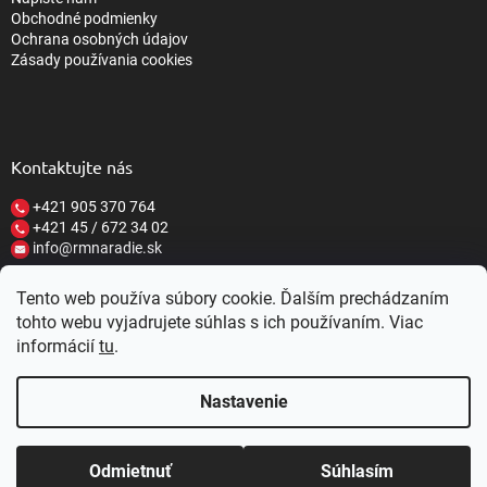
Obchodné podmienky
Ochrana osobných údajov
Zásady používania cookies
Kontaktujte nás
+421 905 370 764
+421 45 / 672 34 02
info@rmnaradie.sk
Tento web používa súbory cookie. Ďalším prechádzaním
tohto webu vyjadrujete súhlas s ich používaním. Viac
informácií
tu
.
Vytvoril Shoptet
Nastavenie
Copyright 2026
RM NÁRADIE
. Všetky práva vyhradené.
Upraviť
nastavenie cookies
Nastavenie | Úprava | Custom =
Netmedia
ZĽAVY 10-20%
Zaregistrujte sa u nás a
Z KAŽDÉHO
Odmietnuť
Súhlasím
s.r.o.
NÁKUPU ZÍSKAJTE ZĽAVU.
Viac o zľavách
NÁJDETE TU »