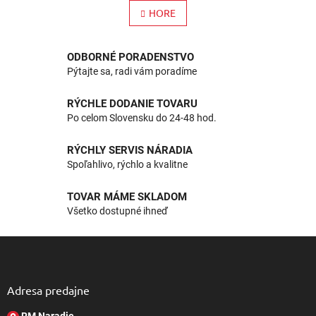
á
v
HORE
n
l
k
o
á
v
d
ODBORNÉ PORADENSTVO
a
a
Pýtajte sa, radi vám poradíme
n
c
i
i
e
RÝCHLE DODANIE TOVARU
e
Po celom Slovensku do 24-48 hod.
p
r
v
RÝCHLY SERVIS NÁRADIA
k
Spoľahlivo, rýchlo a kvalitne
y
v
TOVAR MÁME SKLADOM
ý
Všetko dostupné ihneď
p
i
s
Z
u
á
p
ä
Adresa predajne
t
RM Naradie