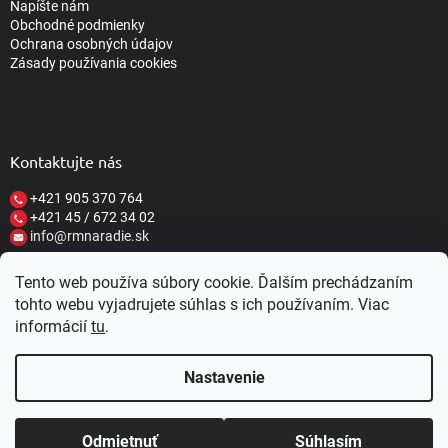
Napíšte nám
Obchodné podmienky
Ochrana osobných údajov
Zásady používania cookies
Kontaktujte nás
+421 905 370 764
+421 45 / 672 34 02
info@rmnaradie.sk
Tento web používa súbory cookie. Ďalším prechádzaním
tohto webu vyjadrujete súhlas s ich používaním. Viac
informácií
tu
.
Vytvoril Shoptet
Nastavenie
Copyright 2026
RM NÁRADIE
. Všetky práva vyhradené.
Upraviť
nastavenie cookies
Nastavenie | Úprava | Custom =
Netmedia
ZĽAVY 10-20%
Zaregistrujte sa u nás a
Z KAŽDÉHO
Odmietnuť
Súhlasím
s.r.o.