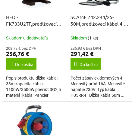
k
r
t
o
o
d
HEDI-
SCAME 742.244/25-
v
u
FK733U2TF,predlžovací
50M,predlžovací kábel 4 x
k
kábel 230V 33M PANCIER
230V 50M/2,5mm2
t
IP44
Skladom u dodávateľa
Skladom
(1 ks)
o
208,75 € bez DPH
236,93 € bez DPH
v
256,76 €
291,42 €
Do košíka
Do košíka
Popis produktu dĺžka kábla:
Počet zásuviek domových 4
33m kapacita kábla:
Menovitý prúd 16A Menovité
1100W/3500W prierez: 3G2,5
napätie 230V Typ kábla
materiál kábla: Pancier
H05RR-F Dĺžka kábla 50m ...
označenie kábla: H07BQ-F,
kábel - Pancier, schválený...