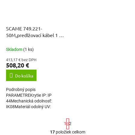
SCAME 749.221-
50M,predlžovací kábel 1 x
400V-2 x 230V 50M
Skladom
(1 ks)
413,17 € bez DPH
508,20 €
Do košíka
Podrobný popis
PARAMETREKrytie IP: IP
44Mechanická odolnosť:
IK08Materiál odolný UV:
ánoCelkový počet zásuviek:
3Trojfázové zásuvky: 5
S
1
2
pólovéZásuvky 230V/16A:
t
anoZásuvky 400V /...
r
17
položiek celkom
O