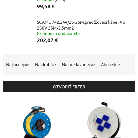
99,58 €
SCAME 742.244/25-25M,predlžovací kábel 4 x
230V 25M/2,5mm2
Skladom u dodávateľa
202,07 €
R
a
Najlacnejšie
Najdrahšie
Najpredávanejšie
Abecedne
d
e
n
OTVORIŤ FILTER
i
e
V
p
ý
r
p
o
i
d
s
u
p