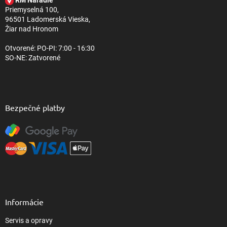
i
Priemyselná 100,
e
96501 Ladomerská Vieska,
Žiar nad Hronom
Otvorené: PO-PI: 7:00 - 16:30
SO-NE: Zatvorené
Bezpečné platby
Informácie
Servis a opravy