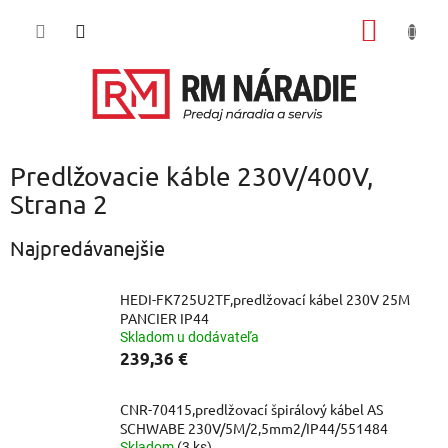
Prejsť
NÁKU
na
obsah
KOŠÍK
Predlžovacie káble 230V/400V
,
Strana 2
Najpredávanejšie
HEDI-FK725U2TF,predlžovací kábel 230V 25M
PANCIER IP44
Skladom u dodávateľa
239,36 €
CNR-70415,predlžovací špirálový kábel AS
SCHWABE 230V/5M/2,5mm2/IP44/551484
Skladom
(3 ks)