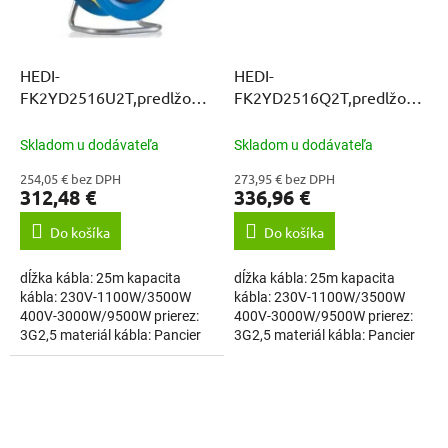
HEDI-
HEDI-
FK2YD2516U2T,predlžovací
FK2YD2516Q2T,predlžovací
kábel 3-fázový 25M
kábel 3-fázový 25M
PANCIER IP44
PANCIER IP44
Skladom u dodávateľa
Skladom u dodávateľa
254,05 € bez DPH
273,95 € bez DPH
312,48 €
336,96 €
Do košíka
Do košíka
dĺžka kábla: 25m kapacita
dĺžka kábla: 25m kapacita
kábla: 230V-1100W/3500W
kábla: 230V-1100W/3500W
400V-3000W/9500W prierez:
400V-3000W/9500W prierez:
3G2,5 materiál kábla: Pancier
3G2,5 materiál kábla: Pancier
označenie kábla: H07BQ-F,
označenie kábla: H07BQ-F,
kábel - Pancier,...
kábel - Pancier,...